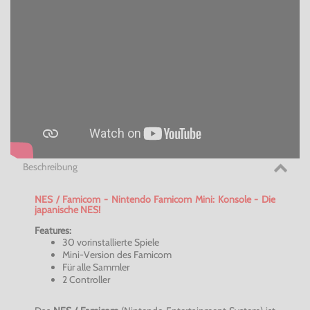
Beschreibung
NES /
Famicom
-
Nintendo
Famicom
Mini: Konsole - Die
japanische NES!
Features:
30 vorinstallierte Spiele
Mini-Version des
Famicom
Für alle Sammler
2 Controller