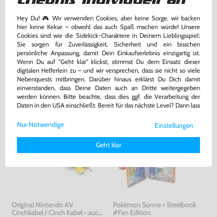
ohne Nintendo Logo, gebraucht
gebraucht
bisher
2,99 €
bisher
19,99 €
-60%
-10%
Hey Du! 🎮 Wir verwenden Cookies, aber keine Sorge, wir backen
1,20 €
17,99 €
jetzt
nur
jetzt
nur
hier keine Kekse – obwohl das auch Spaß machen würde! Unsere
Cookies sind wie die Sidekick-Charaktere in Deinem Lieblingsspiel:
Warenkorb
Warenkorb
Sie sorgen für Zuverlässigkeit, Sicherheit und ein bisschen
persönliche Anpassung, damit Dein Einkaufserlebnis einzigartig ist.
Wenn Du auf "Geht klar" klickst, stimmst Du dem Einsatz dieser
DAS HABEN ANDERE DAZU
digitalen Helferlein zu – und wir versprechen, dass sie nicht so viele
Nebenquests mitbringen. Darüber hinaus erklärst Du Dich damit
GEKAUFT
einverstanden, dass Deine Daten auch an Dritte weitergegeben
werden können. Bitte beachte, dass dies ggf. die Verarbeitung der
Daten in den USA einschließt. Bereit für das nächste Level? Dann lass
uns gemeinsam weiterziehen! 🚀
Nur Notwendige
Einstellungen
Weitere Informationen zu den von uns verwendeten Cookies und
Deinen Rechten als Nutzer findest Du in unserer
Daten­schutz­
Geht klar
erklärung
und unserem
Impressum
.
Original Nintendo AV
Pokémon Sonne + Steelbook
Cinchkabel / Cinch Kabel - auch
#Fan Edition