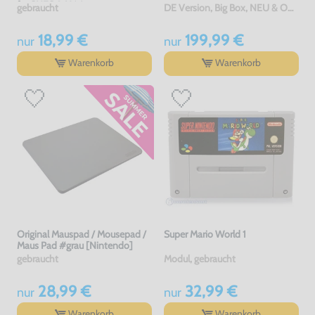
für SNES & N64
gebraucht
DE Version, Big Box, NEU & OVP
18,99 €
199,99 €
nur
nur
Warenkorb
Warenkorb
Original Mauspad / Mousepad /
Super Mario World 1
Maus Pad #grau [Nintendo]
gebraucht
Modul, gebraucht
28,99 €
32,99 €
nur
nur
Warenkorb
Warenkorb