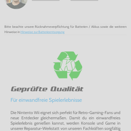
Mario Open Golf
Mega Man 2
Metroid
Ninja
Gaiden
Pac-Man
Bitte beachte unsere Rücknahmeverpflichtung für Batterien / Akkus sowie die weiteren
River City
Ransom
Hinweise in
Hinweise zur Batterieentsorgung
Super Contra
Solomon’s Key
Super Mario Bros
Super Mario USA (US-Version von Super Mario Bros.
2)
Super Mario Bros. 3
The Legend of Zelda
Tsuppari
Ozumo
Yie Ar Kung-Fu
Zelda II: The
Adventure
of Link
Geprüfte Qualität
Für alle Fans und Sammler - NES /
Famicom
-
Nintendo
Famicom
Mini: Konsole
Für einwandfreie Spielerlebnisse
Die Nintento Wii eignet sich perfekt für Retro-Gaming-Fans und
neue Entdecker gleichermaßen. Damit du ein einwandfreies
Spielerlebnis genießen kannst, werden Konsole und Game in
unserer Reparatur-Werkstatt von unseren Fachkräften sorgfältig