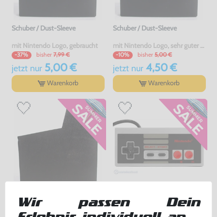
Schuber / Dust-Sleeve
Schuber / Dust-Sleeve
mit Nintendo Logo, gebraucht
mit Nintendo Logo, sehr guter Zustand, gebraucht
bisher
7,99 €
bisher
5,00 €
-37%
-10%
5,00 €
4,50 €
jetzt
nur
jetzt
nur
Warenkorb
Warenkorb
Wir passen Dein
Schuber / Dust-Sleeve
Original Controller NES-004E
[Nintendo]
Erlebnis individuell an