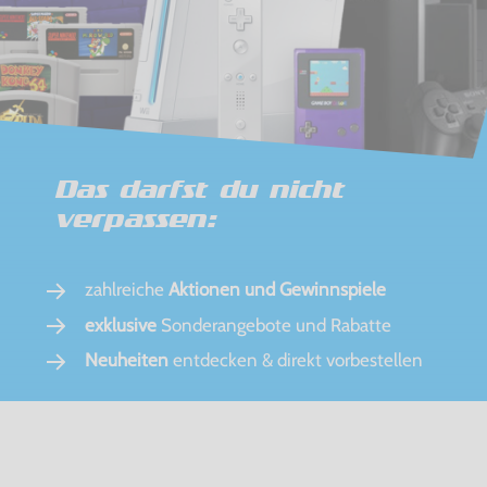
Das darfst du nicht
verpassen:
zahlreiche
Aktionen und Gewinnspiele
exklusive
Sonderangebote und Rabatte
Neuheiten
entdecken & direkt vorbestellen