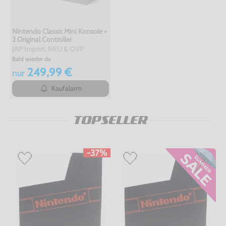
Nintendo Classic Mini Konsole +
2 Original Controller
JAP Import, NEU & OVP
Bald wieder da
249,99 €
nur
Kaufalarm
TOPSELLER
-37%