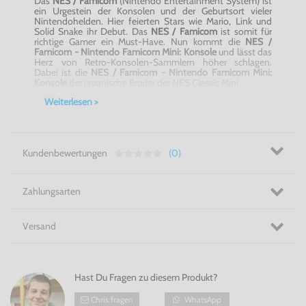
Das
NES /
Famicom
(
Nintendo
Entertainment System) ist
ein Urgestein der Konsolen und der Geburtsort vieler
Nintendohelden
. Hier feierten Stars wie Mario, Link und
Solid
Snake
ihr
Debut
. Das
NES /
Famicom
ist somit für
richtige
Gamer
ein
Must-Have
. Nun kommt die
NES /
Famicom
-
Nintendo
Famicom
Mini: Konsole
und lässt das
Herz von Retro-Konsolen-Sammlern höher schlagen.
Dabei ist die
NES /
Famicom
-
Nintendo
Famicom
Mini:
Konsole
der japanische Bruder der NES
Classic
Mini.
Weiterlesen >
Liste der 30
vorinstallierten
Spiele:
Atlantis no
Nazo
Balloon
Fight
Castlevania
Donkey
Kong
Kundenbewertungen
(0)
Double Dragon II: The
Revenge
Downtown
Nekketsu
Koushinkyoku
:
Soreyuke
daiundouka
Zahlungsarten
Dr. Mario
Excitebike
Final Fantasy III
Versand
Galaga
Ghosts
’n
Goblins
Gradius
Ice
Climber
Hast Du Fragen zu diesem Produkt?
Kirby
’s
Adventure
Mario Bros.
Chris fragen
WhatsApp