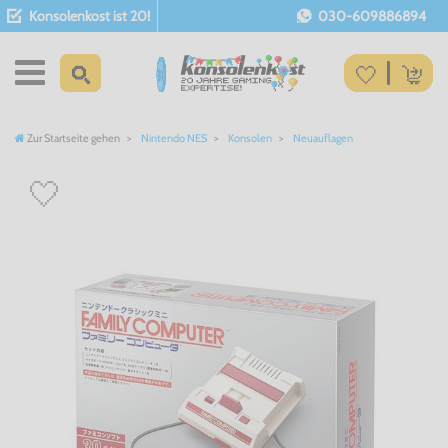
Konsolenkost ist 20!
030-609886894
Zur Startseite gehen
Nintendo NES
Konsolen
Neuauflagen