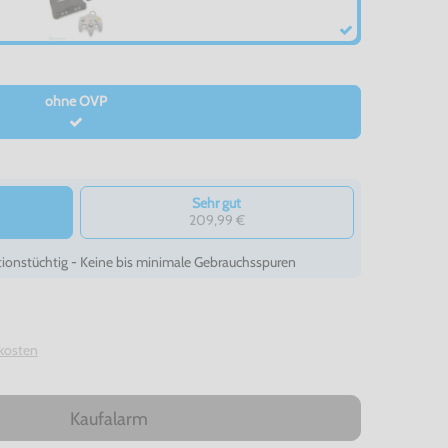
ohne OVP
Sehr gut
209,99 €
ionstüchtig - Keine bis minimale Gebrauchsspuren
kosten
Kaufalarm