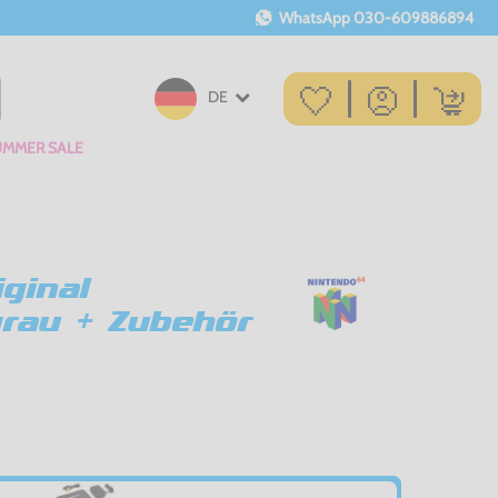
WhatsApp
030-609886894
DE
UMMER SALE
ginal
grau + Zubehör