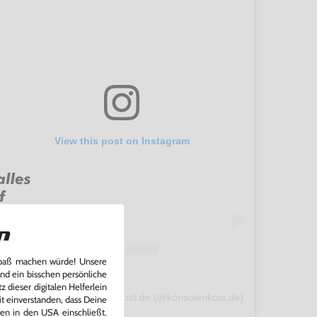
View this post on Instagram
n
Spaß machen würde! Unsere
und ein bisschen persönliche
 dieser digitalen Helferlein
A post shared by konsolenkost.de (@konsolenkost.de)
it einverstanden, dass Deine
ten in den USA einschließt.