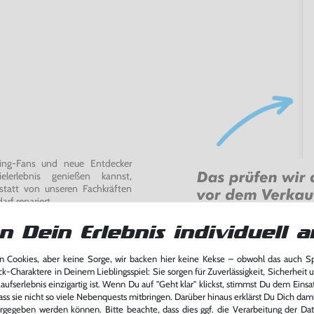
ming-Fans und neue Entdecker
lerlebnis genießen kannst,
tatt von unseren Fachkräften
arf repariert.
fst oder verkaufst, trägst du
n Dein Erlebnis individuell a
 Games zu verlängern und damit
.
 Cookies, aber keine Sorge, wir backen hier keine Kekse – obwohl das auch 
ck-Charaktere in Deinem Lieblingsspiel: Sie sorgen für Zuverlässigkeit, Sicherheit 
ufserlebnis einzigartig ist. Wenn Du auf "Geht klar" klickst, stimmst Du dem Einsatz
ass sie nicht so viele Nebenquests mitbringen. Darüber hinaus erklärst Du Dich dam
rgegeben werden können. Bitte beachte, dass dies ggf. die Verarbeitung der Da