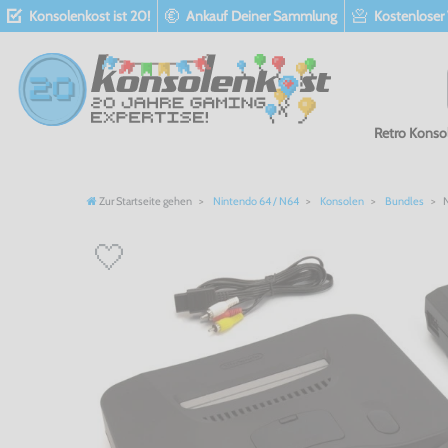
Konsolenkost ist 20!
Ankauf Deiner Sammlung
Kostenloser
Retro Konso
Zur Startseite gehen
Nintendo 64 / N64
Konsolen
Bundles
N