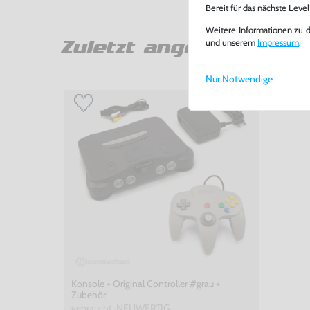
Bereit für das nächste Leve
Weitere Informationen zu 
und unserem
Impressum
.
Zuletzt angesehen
Nur Notwendige
Konsole + Original Controller #grau +
Zubehör
gebraucht, NEUWERTIG