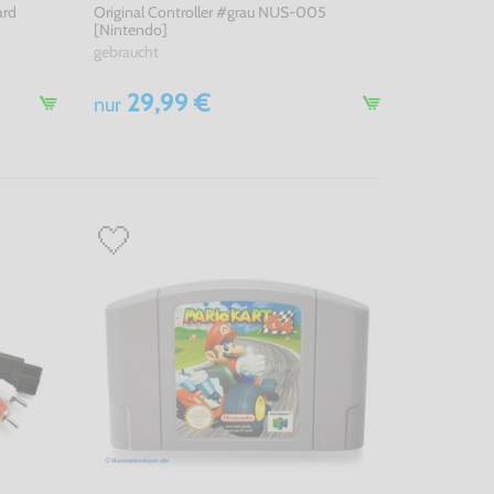
ard
Original Controller #grau NUS-005
[Nintendo]
gebraucht
29,99 €
nur