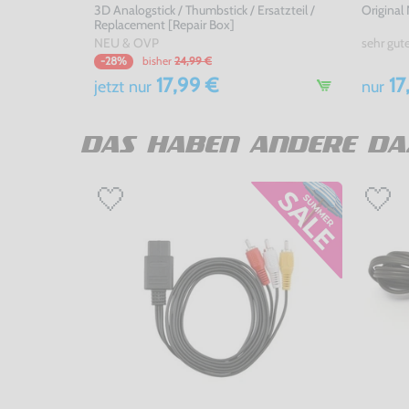
3D Analogstick / Thumbstick / Ersatzteil /
Original
Replacement [Repair Box]
NEU & OVP
sehr gut
bisher
24,99 €
-28%
17,99 €
17
jetzt
nur
nur
DAS HABEN ANDERE DA