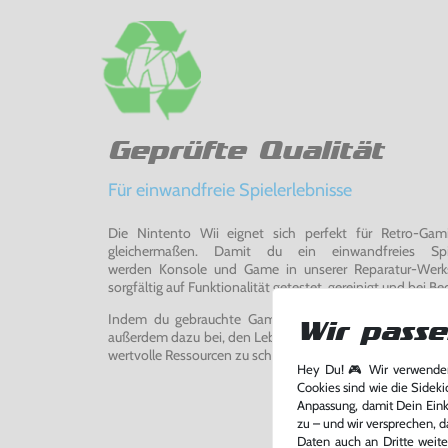
Geprüfte Qualität
Für einwandfreie Spielerlebnisse
Die Nintento Wii eignet sich perfekt für Retro-Ga
gleichermaßen. Damit du ein einwandfreies Spie
werden Konsole und Game in unserer Reparatur-Werks
sorgfältig auf Funktionalität getestet, gereinigt und bei Bed
Indem du gebrauchte Games und Konsolen bei uns kau
Wir passe
außerdem dazu bei, den Lebenszyklus von Konsolen und
wertvolle Ressourcen zu schonen und Abfall zu vermeiden
Hey Du! 🎮 Wir verwenden
Cookies sind wie die Sideki
Anpassung, damit Dein Einka
zu – und wir versprechen, d
Daten auch an Dritte weite