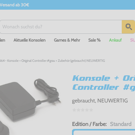
 Versand ab 30€
len
Aktuelle Konsolen
Games & Mehr
Sale %
Ankauf
S
64 - Konsole + Original Controller #grau + Zubehör (gebraucht) NEUWERTIG
Konsole + Ori
Controller #
gebraucht, NEUWERTIG
Edition / Farbe:
Standard