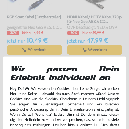
RGB Scart Kabel [Dritthersteller]
HDMI Kabel / HDTV Kabel 720p
für Neo Geo AES & CD
[Hyperkin]
geeignet für Neo Geo AES, CD, CDZ , mit OVP, gebraucht
OVP beschädigt, NEU & OVP
bisher
14,99 €
bisher
59,99 €
-30%
-20%
10,49 €
47,99 €
jetzt
nur
jetzt
nur
Warenkorb
Warenkorb
Wir passen Dein
Erlebnis individuell an
Hey Du! 🎮 Wir verwenden Cookies, aber keine Sorge, wir backen
hier keine Kekse – obwohl das auch Spaß machen würde! Unsere
Cookies sind wie die Sidekick-Charaktere in Deinem Lieblingsspiel:
Sie sorgen für Zuverlässigkeit, Sicherheit und ein bisschen
persönliche Anpassung, damit Dein Einkaufserlebnis einzigartig ist.
Wenn Du auf "Geht klar" klickst, stimmst Du dem Einsatz dieser
digitalen Helferlein zu – und wir versprechen, dass sie nicht so viele
Orignial SNK HDMI Kabel
Samurai Shodown 5 / Samurai
Spirits Zero - 708 Megs
Nebenquests mitbringen. Darüber hinaus erklärst Du Dich damit