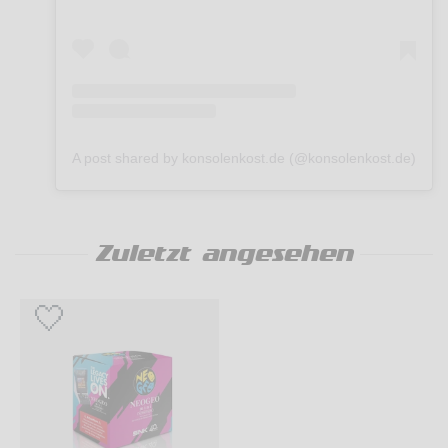
A post shared by konsolenkost.de (@konsolenkost.de)
Zuletzt angesehen