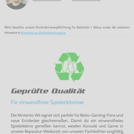
Liste der Spiele:
3 Count Bout
Art of Fighting
Blazing Star
Blue’s Journey
Bitte beachte unsere Rücknahmeverpflichtung für Batterien / Akkus sowie die weiteren
Crossed Swords
Hinweise in
Hinweise zur Batterieentsorgung
Fatal Fury Special
Foot Ball Frenzy
Garou: Mark of the Wolves
Ghost Pilots
King of the Monsters
King of the Monsters 2
Kizuna Encounter: Super Tag Battle
Last Resort
Magician Lord
Metal Slug
Geprüfte Qualität
Metal Slug 2
Metal Slug 3
Metal Slug 4
Für einwandfreie Spielerlebnisse
Metal Slug 5
Metal Slug X
Die Nintento Wii eignet sich perfekt für Retro-Gaming-Fans und
Mutation Nation
neue Entdecker gleichermaßen. Damit du ein einwandfreies
Ninja Master’s: Haou Ninpou Chou
Spielerlebnis genießen kannst, werden Konsole und Game in
Puzzled
unserer Reparatur-Werkstatt von unseren Fachkräften sorgfältig
Real Bout: Fatal Fury