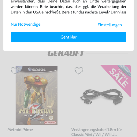
mit OVP, gebraucht, NEUWERTIG
JAP Version, mit OVP, sehr guter Zustand, gebraucht
einverstanden, dass Deine Daten auch an Dritte weitergegeben
werden können. Bitte beachte, dass dies ggf. die Verarbeitung der
Daten in den USA einschließt. Bereit für das nächste Level? Dann lass
28,99 €
1.799,99 €
nur
nur
uns gemeinsam weiterziehen! 🚀
Nur Notwendige
Einstellungen
Warenkorb
Warenkorb
Weitere Informationen zu den von uns verwendeten Cookies und
Deinen Rechten als Nutzer findest Du in unserer
Daten­schutz­
Geht klar
erklärung
und unserem
Impressum
.
DAS HABEN ANDERE DAZU
GEKAUFT
Metroid Prime
Verlängerungskabel 1.8m für
Classic Mini / Wii / Wii U