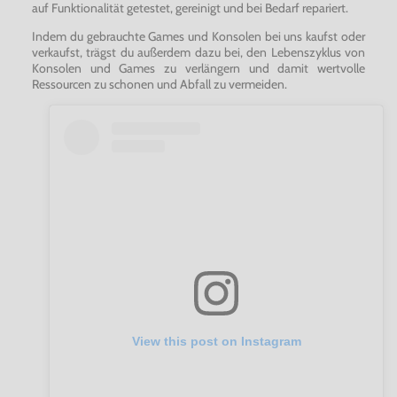
auf Funktionalität getestet, gereinigt und bei Bedarf repariert.
Robo Army
Samurai Shodown II
Indem du gebrauchte Games und Konsolen bei uns kaufst oder
Samurai Shodown IV: Amakusa’s Revenge
verkaufst, trägst du außerdem dazu bei, den Lebenszyklus von
Samurai Shodown V Special
Konsolen und Games zu verlängern und damit wertvolle
Sengoku 3
Ressourcen zu schonen und Abfall zu vermeiden.
Shock Troopers
Shock Troopers: 2nd Squad
Super Sidekicks
The King of Fighters ’95
The King of Fighters ’97
The King of Fighters ’98
The King of Fighters 2000
The King of Fighters 2002
The Last Blade 2
Top Player’s Golf
World Heroes Perfect
View this post on Instagram