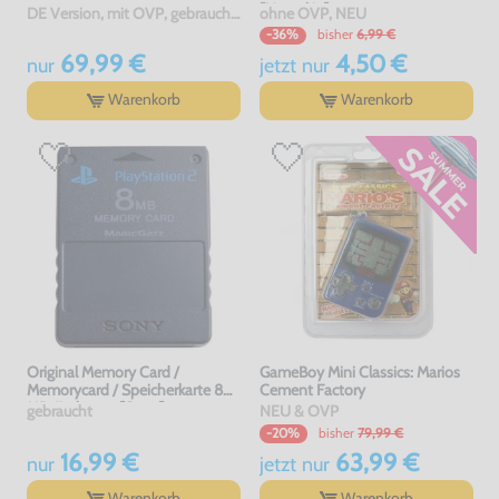
[Hyperkin]
DE Version, mit OVP, gebraucht, NEUWERTIG
ohne OVP, NEU
bisher
6,99 €
-36%
69,99 €
4,50 €
nur
jetzt
nur
Warenkorb
Warenkorb
Original Memory Card /
GameBoy Mini Classics: Marios
Memorycard / Speicherkarte 8
Cement Factory
MB #schwarz [Sony]
gebraucht
NEU & OVP
bisher
79,99 €
-20%
16,99 €
63,99 €
nur
jetzt
nur
Warenkorb
Warenkorb