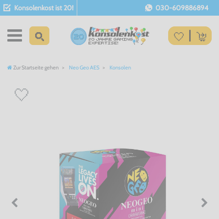
Konsolenkost ist 20!
030-609886894
Zur Startseite gehen
Neo Geo AES
Konsolen