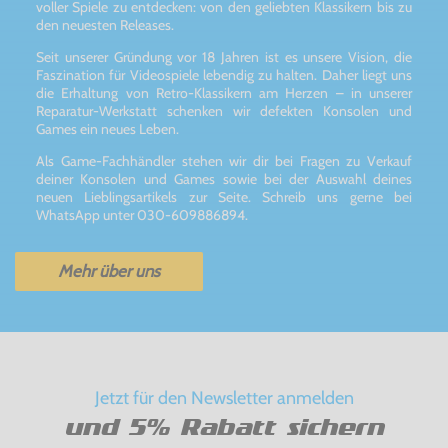
voller Spiele zu entdecken: von den geliebten Klassikern bis zu
den neuesten Releases.
Seit unserer Gründung vor 18 Jahren ist es unsere Vision, die
Faszination für Videospiele lebendig zu halten. Daher liegt uns
die Erhaltung von Retro-Klassikern am Herzen – in unserer
Reparatur-Werkstatt schenken wir defekten Konsolen und
Games ein neues Leben.
Als Game-Fachhändler stehen wir dir bei Fragen zu Verkauf
deiner Konsolen und Games sowie bei der Auswahl deines
neuen Lieblingsartikels zur Seite. Schreib uns gerne bei
WhatsApp unter 030-609886894.
Mehr über uns
Jetzt für den Newsletter anmelden
und 5% Rabatt sichern