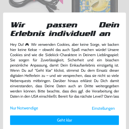
Wir passen Dein
Erlebnis individuell an
Kabel: RF Antennenkabel
Pac-Man #Blacklabel V1
für MD1 / MS / SNES / NES / ATARI 2600 7800 / Jaguar / C64 / Sinclair, gebraucht
Modul, gebraucht
Hey Du! 🎮 Wir verwenden Cookies, aber keine Sorge, wir backen
hier keine Kekse – obwohl das auch Spaß machen würde! Unsere
bisher
7,99 €
-75%
Cookies sind wie die Sidekick-Charaktere in Deinem Lieblingsspiel:
2,00 €
24,99 €
jetzt
nur
nur
Sie sorgen für Zuverlässigkeit, Sicherheit und ein bisschen
persönliche Anpassung, damit Dein Einkaufserlebnis einzigartig ist.
Warenkorb
Warenkorb
Wenn Du auf "Geht klar" klickst, stimmst Du dem Einsatz dieser
digitalen Helferlein zu – und wir versprechen, dass sie nicht so viele
-57%
Nebenquests mitbringen. Darüber hinaus erklärst Du Dich damit
einverstanden, dass Deine Daten auch an Dritte weitergegeben
werden können. Bitte beachte, dass dies ggf. die Verarbeitung der
Daten in den USA einschließt. Bereit für das nächste Level? Dann lass
uns gemeinsam weiterziehen! 🚀
Nur Notwendige
Einstellungen
Weitere Informationen zu den von uns verwendeten Cookies und
Deinen Rechten als Nutzer findest Du in unserer
Daten­schutz­
Geht klar
erklärung
und unserem
Impressum
.