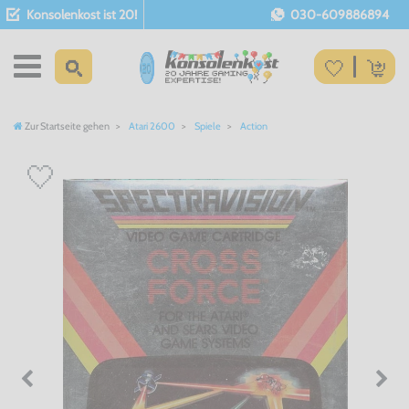
Konsolenkost ist 20!
030-609886894
Zur Startseite gehen
Atari 2600
Spiele
Action