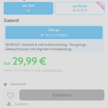
SALE
mit OVP
nur Modul
ab 12,59 €
Zustand:
Sehr gut
Nicht verfügbar
SEHR GUT. Getestet & voll funktionstüchtig - Nur geringe
Gebrauchsspuren mit originaler Umverpackung
29,99 €
nur
Preise sind Endpreise zzgl.
Versandkosten
Ausverkauft
Kaufalarm
Kaufalarm