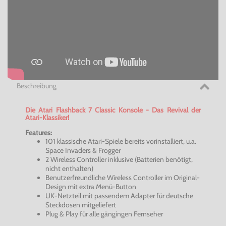
Beschreibung
Die Atari Flashback 7
Classic
Konsole - Das Revival der
Atari-Klassiker!
Features:
101 klassische Atari-Spiele bereits vorinstalliert, u.a.
Space
Invaders
&
Frogger
2
Wireless
Controller inklusive (Batterien benötigt,
nicht enthalten)
Benutzerfreundliche
Wireless
Controller im Original-
Design mit extra Menü-Button
UK-Netzteil mit passendem Adapter für deutsche
Steckdosen mitgeliefert
Plug
& Play für alle
gängingen
Fernseher