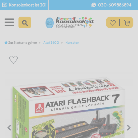
Konsolenkost ist 20!
030-609886894
Zur Startseite gehen
Atari 2600
Konsolen