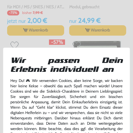
für MD1 / MS / SNES / NES / ATARI 2600 7800 / Jaguar / C64 / Sinclair, gebraucht
Modul, gebraucht
bisher
7,99 €
-75%
2,00 €
24,99 €
jetzt
nur
nur
Warenkorb
Warenkorb
-57%
Wir passen Dein
Erlebnis individuell an
Hey Du! 🎮 Wir verwenden Cookies, aber keine Sorge, wir backen
hier keine Kekse – obwohl das auch Spaß machen würde! Unsere
Cookies sind wie die Sidekick-Charaktere in Deinem Lieblingsspiel:
Sie sorgen für Zuverlässigkeit, Sicherheit und ein bisschen
persönliche Anpassung, damit Dein Einkaufserlebnis einzigartig ist.
Space Invaders #Picturelabel
Centipede #Silverlabel
Wenn Du auf "Geht klar" klickst, stimmst Du dem Einsatz dieser
digitalen Helferlein zu – und wir versprechen, dass sie nicht so viele
Modul, gebraucht
Modul, gebraucht
Nebenquests mitbringen. Darüber hinaus erklärst Du Dich damit
bisher
53,99 €
-57%
einverstanden, dass Deine Daten auch an Dritte weitergegeben
22,99 €
16,99 €
jetzt
nur
nur
werden können. Bitte beachte, dass dies ggf. die Verarbeitung der