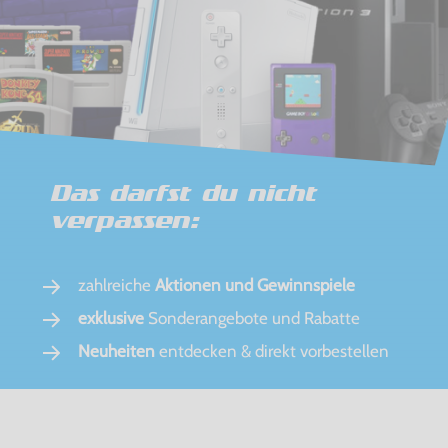
Das darfst du nicht
verpassen:
zahlreiche
Aktionen und Gewinnspiele
exklusive
Sonderangebote und Rabatte
Neuheiten
entdecken & direkt vorbestellen