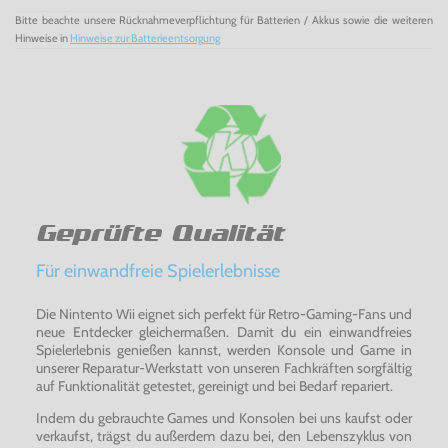
Polaris,
Pong
(Video
Olympics
), Radar LockRealsports,
BaseballRealsports, BasketballRealsports,
Bitte beachte unsere Rücknahmeverpflichtung für Batterien / Akkus sowie die weiteren
SoccerRealsports, Volleyball, Return to
Haunted
House,
Hinweise in
Hinweise zur Batterieentsorgung
Saboteur, Save Mary, Sea
Battle
, Secret Quest,
Shield
Shifter
, Sky
Diver
, Slot
Machine
, Slot
Racers
, Solaris,
Space
Attack,
Space
Invaders
,
Space
War, Sprintmaster, Star
Ship
, Star Strike, Steeplechase, Stellar Track, Street
Racer
,
Strip Off, Submarine Commander, Super Baseball, Super
Breakout
, Super
Challenge
, BaseballSuper
Challenge
,
FootballSuper,
FootballSurround
,
Sword
Fight,
Swordquest
:
Earthworld
,
Swordquest
:
Fireworld
,
Swordquest
:
Waterworld
, Tempest, Video
Checkers
, Video
Chess
, Video
Pinball
,
Warlords
,
Wizard
,
Yars
’
Retur
,
Yars
’
Revenge
Geprüfte Qualität
Die Atari-Klassiker sind zurück - Die Atari Flashback 7
Classic
Konsole
Für einwandfreie Spielerlebnisse
Die Nintento Wii eignet sich perfekt für Retro-Gaming-Fans und
neue Entdecker gleichermaßen. Damit du ein einwandfreies
Spielerlebnis genießen kannst, werden Konsole und Game in
unserer Reparatur-Werkstatt von unseren Fachkräften sorgfältig
auf Funktionalität getestet, gereinigt und bei Bedarf repariert.
Indem du gebrauchte Games und Konsolen bei uns kaufst oder
verkaufst, trägst du außerdem dazu bei, den Lebenszyklus von