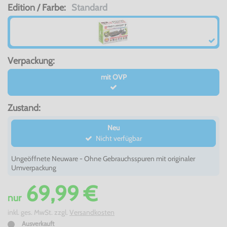
Edition / Farbe:
Standard
Verpackung:
mit OVP
Zustand:
Neu
Nicht verfügbar
Ungeöffnete Neuware - Ohne Gebrauchsspuren mit originaler
Umverpackung
69,99 €
nur
inkl. ges. MwSt. zzgl.
Versandkosten
Ausverkauft