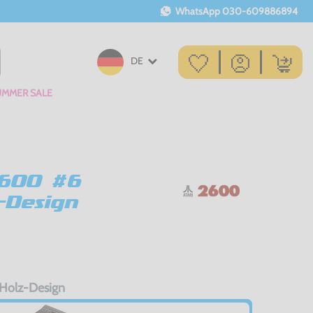
WhatsApp
030-609886894
DE
UMMER SALE
2600 #6
-Design
 Holz-Design