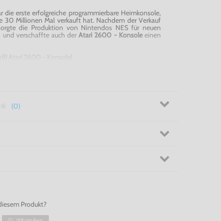
 die erste erfolgreiche programmierbare Heimkonsole,
e 30 Millionen Mal verkauft hat. Nachdem der Verkauf
, sorgte die Produktion von Nintendos NES für neuen
n und verschaffte auch der
Atari 2600 - Konsole
einen
aß! Atari 2600 - Konsole!
(0)
diesem Produkt?
WhatsApp