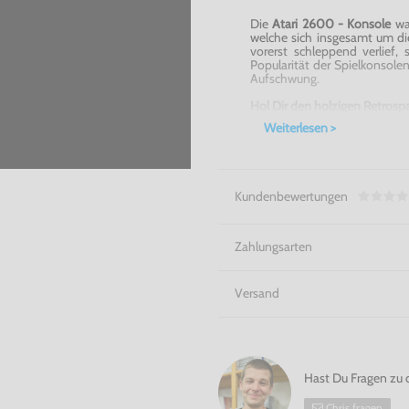
Die
Atari 2600 - Konsole
war
welche sich insgesamt um di
vorerst schleppend verlief
Popularität der Spielkonsole
Aufschwung.
Hol Dir den holzigen Retrosp
Weiterlesen >
Kundenbewertungen
Zahlungsarten
Versand
Hast Du Fragen zu 
Chris fragen