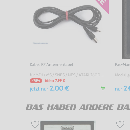
Kabel: RF Antennenkabel
Pac-Man 
für MD1 / MS / SNES / NES / ATARI 2600 7800 / Jaguar / C64 / Sinclair, gebraucht
Modul, g
bisher
7,99 €
-75%
2,00 €
24
jetzt
nur
nur
DAS HABEN ANDERE DA