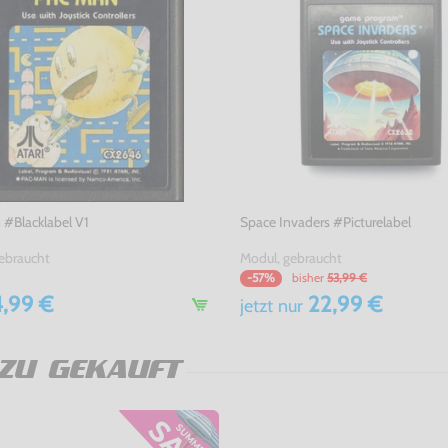
#Blacklabel V1
Space Invaders #Picturelabel
ebraucht
Modul, gebraucht
bisher
53,99 €
-57%
,99 €
22,99 €
jetzt
nur
ZU GEKAUFT