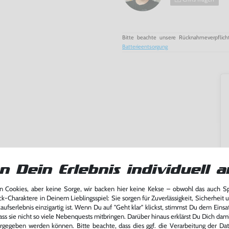
Bitte beachte unsere Rücknahmeverpflich
Batterieentsorgung
n Dein Erlebnis individuell a
 Cookies, aber keine Sorge, wir backen hier keine Kekse – obwohl das auch 
ck-Charaktere in Deinem Lieblingsspiel: Sie sorgen für Zuverlässigkeit, Sicherheit 
ufserlebnis einzigartig ist. Wenn Du auf "Geht klar" klickst, stimmst Du dem Einsatz
ass sie nicht so viele Nebenquests mitbringen. Darüber hinaus erklärst Du Dich dam
rgegeben werden können. Bitte beachte, dass dies ggf. die Verarbeitung der Da
ming-Fans und neue Entdecker