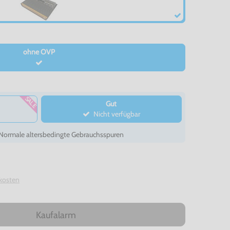
ohne OVP
SALE
Gut
Nicht verfügbar
- Normale altersbedingte Gebrauchsspuren
kosten
Kaufalarm