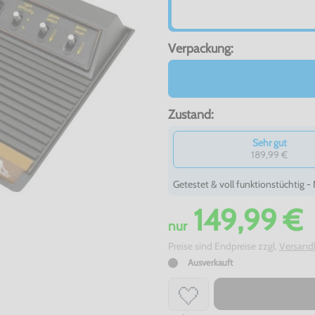
Verpackung:
Zustand:
Sehr gut
189,99 €
Getestet & voll funktionstüchtig 
149,99 €
nur
Preise sind Endpreise zzgl.
Versand
Ausverkauft