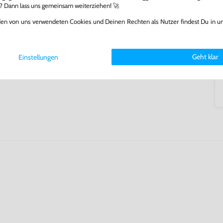
l? Dann lass uns gemeinsam weiterziehen! 🚀
lerlebnis genießen kannst,
tatt von unseren Fachkräften
den von uns verwendeten Cookies und Deinen Rechten als Nutzer findest Du in u
arf repariert.
fst oder verkaufst, trägst du
 Games zu verlängern und damit
Geht klar
Einstellungen
.