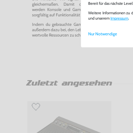
Bereit für das nächste Leve
gleichermaßen. Damit du ein einwandfreies Spie
werden Konsole und Game in unserer Reparatur-Werks
Weitere Informationen zu 
sorgfältig auf Funktionalität getestet, gereinigt und bei Bed
und unserem
Impressum
.
Indem du gebrauchte Games und Konsolen bei uns kau
außerdem dazu bei, den Lebenszyklus von Konsolen und
Nur Notwendige
wertvolle Ressourcen zu schonen und Abfall zu vermeiden
Zuletzt angesehen