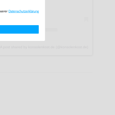
nserer
Daten­schutz­erklärung
A post shared by konsolenkost.de (@konsolenkost.de)