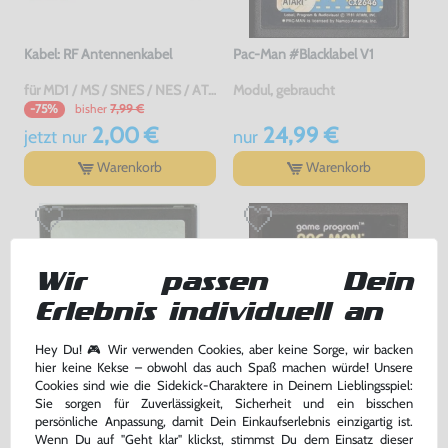
Kabel: RF Antennenkabel
Pac-Man #Blacklabel V1
für MD1 / MS / SNES / NES / ATARI 2600 7800 / Jaguar / C64 / Sinclair, gebraucht
Modul, gebraucht
bisher
7,99 €
-75%
2,00 €
24,99 €
jetzt
nur
nur
Warenkorb
Warenkorb
Wir passen Dein
Erlebnis individuell an
Hey Du! 🎮 Wir verwenden Cookies, aber keine Sorge, wir backen
hier keine Kekse – obwohl das auch Spaß machen würde! Unsere
Cookies sind wie die Sidekick-Charaktere in Deinem Lieblingsspiel:
Sie sorgen für Zuverlässigkeit, Sicherheit und ein bisschen
Centipede #Silverlabel
Pac-Man #Blacklabel V1
persönliche Anpassung, damit Dein Einkaufserlebnis einzigartig ist.
Wenn Du auf "Geht klar" klickst, stimmst Du dem Einsatz dieser
Modul, gebraucht
Modul, akzeptabel, gebraucht