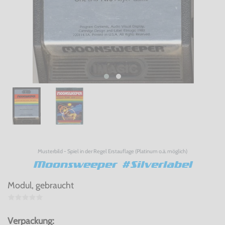
Musterbild - Spiel in der Regel Erstauflage (Platinum o.ä. möglich)
Moonsweeper #Silverlabel
Modul, gebraucht
Verpackung: