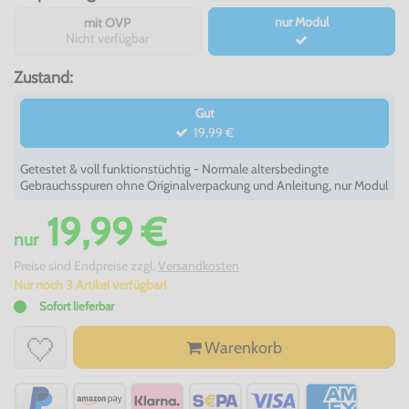
nur Modul
mit OVP
Nicht verfügbar
Zustand:
Gut
19,99 €
Getestet & voll funktionstüchtig - Normale altersbedingte
Gebrauchsspuren ohne Originalverpackung und Anleitung, nur Modul
19,99 €
nur
Preise sind Endpreise zzgl.
Versandkosten
Nur noch 3 Artikel verfügbar!
Sofort lieferbar
Warenkorb