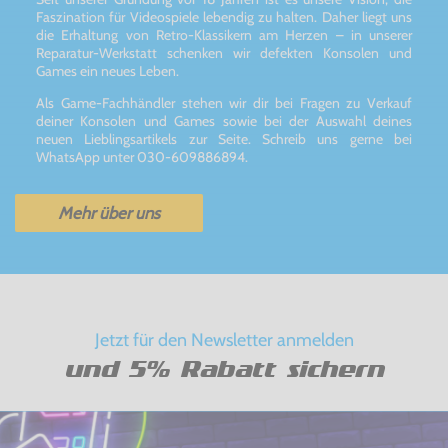
Faszination für Videospiele lebendig zu halten. Daher liegt uns
die Erhaltung von Retro-Klassikern am Herzen – in unserer
Reparatur-Werkstatt schenken wir defekten Konsolen und
Games ein neues Leben.
Als Game-Fachhändler stehen wir dir bei Fragen zu Verkauf
deiner Konsolen und Games sowie bei der Auswahl deines
neuen Lieblingsartikels zur Seite. Schreib uns gerne bei
WhatsApp unter 030-609886894.
Mehr über uns
Jetzt für den Newsletter anmelden
und 5% Rabatt sichern