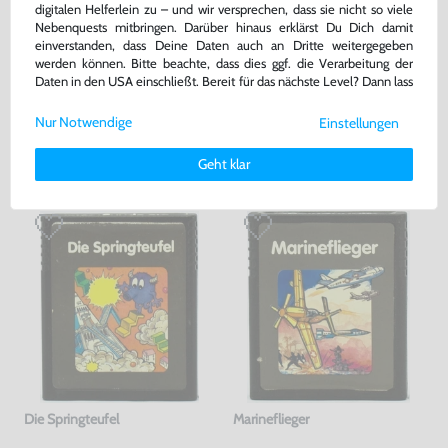
digitalen Helferlein zu – und wir versprechen, dass sie nicht so viele
Nebenquests mitbringen. Darüber hinaus erklärst Du Dich damit
16,99 €
20,99 €
nur
nur
einverstanden, dass Deine Daten auch an Dritte weitergegeben
werden können. Bitte beachte, dass dies ggf. die Verarbeitung der
Warenkorb
Warenkorb
Daten in den USA einschließt. Bereit für das nächste Level? Dann lass
uns gemeinsam weiterziehen! 🚀
Nur Notwendige
Einstellungen
Weitere Informationen zu den von uns verwendeten Cookies und
DAS HABEN ANDERE DAZU
Deinen Rechten als Nutzer findest Du in unserer
Daten­schutz­
Geht klar
GEKAUFT
erklärung
und unserem
Impressum
.
Die Springteufel
Marineflieger