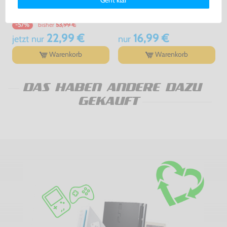
Geht klar
erklärung
und unserem
Impressum
.
Modul, gebraucht
Modul, gebraucht
bisher
53,99 €
-57%
22,99 €
16,99 €
jetzt
nur
nur
Warenkorb
Warenkorb
DAS HABEN ANDERE DAZU
GEKAUFT