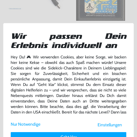
Kabel: RF Antennenkabel
Pac-Man #Blacklabel V1
Wir passen Dein
für MD1 / MS / SNES / NES / ATARI 2600 7800 / Jaguar / C64 / Sinclair, gebraucht
Modul, gebraucht
bisher
7,99 €
-75%
Erlebnis individuell an
2,00 €
24,99 €
jetzt
nur
nur
Hey Du! 🎮 Wir verwenden Cookies, aber keine Sorge, wir backen
Warenkorb
Warenkorb
hier keine Kekse – obwohl das auch Spaß machen würde! Unsere
Cookies sind wie die Sidekick-Charaktere in Deinem Lieblingsspiel:
-57%
Sie sorgen für Zuverlässigkeit, Sicherheit und ein bisschen
persönliche Anpassung, damit Dein Einkaufserlebnis einzigartig ist.
Wenn Du auf "Geht klar" klickst, stimmst Du dem Einsatz dieser
digitalen Helferlein zu – und wir versprechen, dass sie nicht so viele
Nebenquests mitbringen. Darüber hinaus erklärst Du Dich damit
einverstanden, dass Deine Daten auch an Dritte weitergegeben
werden können. Bitte beachte, dass dies ggf. die Verarbeitung der
Daten in den USA einschließt. Bereit für das nächste Level? Dann lass
uns gemeinsam weiterziehen! 🚀
Nur Notwendige
Einstellungen
Weitere Informationen zu den von uns verwendeten Cookies und
Deinen Rechten als Nutzer findest Du in unserer
Daten­schutz­
Space Invaders #Picturelabel
Centipede #Silverlabel