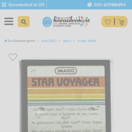
Konsolenkost ist 20!
030-609886894
Zur Startseite gehen
Atari 2600
Spiele
Imagic-Spiele