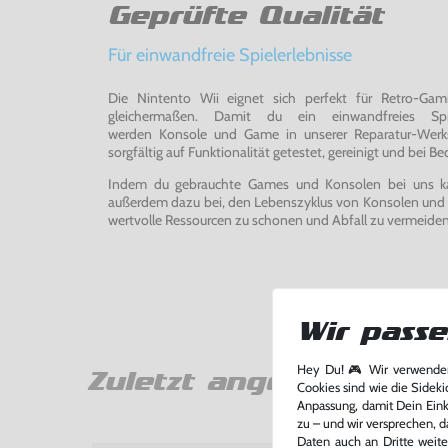
Geprüfte Qualität
Für einwandfreie Spielerlebnisse
Die Nintento Wii eignet sich perfekt für Retro-Ga
gleichermaßen. Damit du ein einwandfreies Spie
werden Konsole und Game in unserer Reparatur-Werks
sorgfältig auf Funktionalität getestet, gereinigt und bei Bed
Indem du gebrauchte Games und Konsolen bei uns kau
außerdem dazu bei, den Lebenszyklus von Konsolen und
wertvolle Ressourcen zu schonen und Abfall zu vermeiden
Wir passe
Hey Du! 🎮 Wir verwenden
Zuletzt angesehen
Cookies sind wie die Sideki
Anpassung, damit Dein Einka
zu – und wir versprechen, d
Daten auch an Dritte weite