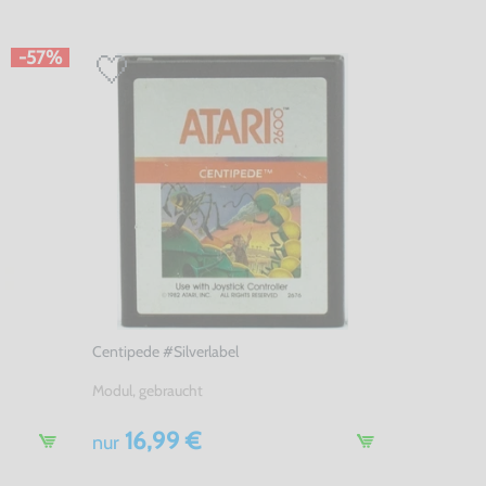
-57%
Centipede #Silverlabel
Modul, gebraucht
16,99 €
nur