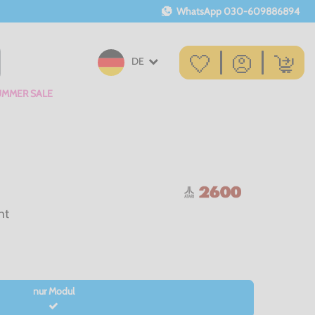
WhatsApp
030-609886894
DE
UMMER SALE
ht
nur Modul