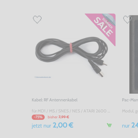
Kabel: RF Antennenkabel
Pac-Man 
für MD1 / MS / SNES / NES / ATARI 2600 7800 / Jaguar / C64 / Sinclair, gebraucht
Modul, g
bisher
7,99 €
-75%
2,00 €
24
jetzt
nur
nur