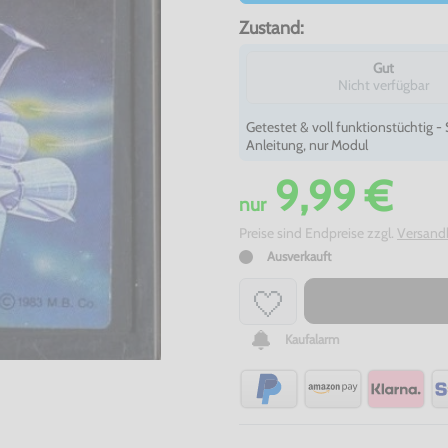
Zustand:
Gut
Nicht verfügbar
Getestet & voll funktionstüchtig 
Anleitung, nur Modul
9,99 €
nur
Preise sind Endpreise zzgl.
Versand
Ausverkauft
Kaufalarm