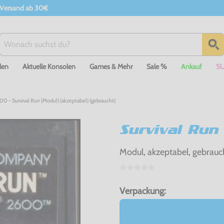
 Versand ab 30€
len
Aktuelle Konsolen
Games & Mehr
Sale %
Ankauf
S
600 - Survival Run (Modul) (akzeptabel) (gebraucht)
Survival Run
Modul, akzeptabel, gebrauc
Verpackung: