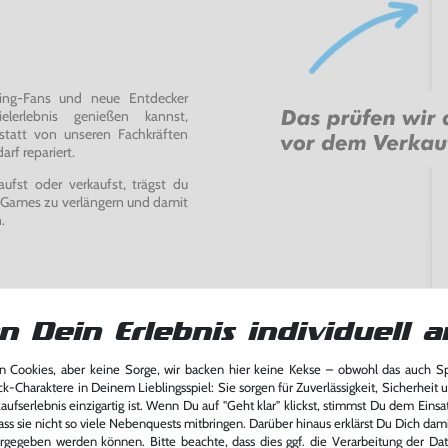
ming-Fans und neue Entdecker
lerlebnis genießen kannst,
tatt von unseren Fachkräften
arf repariert.
fst oder verkaufst, trägst du
 Games zu verlängern und damit
.
n Dein Erlebnis individuell a
 Cookies, aber keine Sorge, wir backen hier keine Kekse – obwohl das auch 
ck-Charaktere in Deinem Lieblingsspiel: Sie sorgen für Zuverlässigkeit, Sicherheit 
ufserlebnis einzigartig ist. Wenn Du auf "Geht klar" klickst, stimmst Du dem Einsatz
ass sie nicht so viele Nebenquests mitbringen. Darüber hinaus erklärst Du Dich dam
rgegeben werden können. Bitte beachte, dass dies ggf. die Verarbeitung der Da