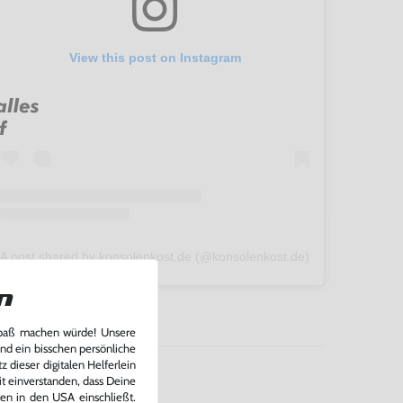
View this post on Instagram
A post shared by konsolenkost.de (@konsolenkost.de)
n
Spaß machen würde! Unsere
und ein bisschen persönliche
 dieser digitalen Helferlein
it einverstanden, dass Deine
ten in den USA einschließt.