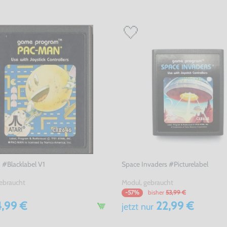
#Blacklabel V1
Space Invaders #Picturelabel
ebraucht
Modul, gebraucht
bisher
53,99 €
-57%
,99 €
22,99 €
jetzt
nur