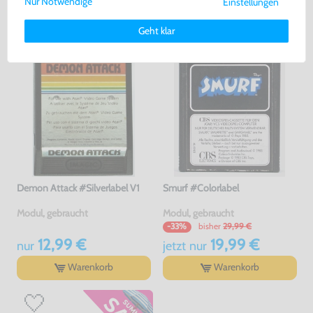
Nur Notwendige
Einstellungen
Weitere Informationen zu den von uns verwendeten Cookies und
GEKAUFT
Deinen Rechten als Nutzer findest Du in unserer
Daten­schutz­
Geht klar
erklärung
und unserem
Impressum
.
-33%
Demon Attack #Silverlabel V1
Smurf #Colorlabel
Modul, gebraucht
Modul, gebraucht
bisher
29,99 €
-33%
12,99 €
19,99 €
nur
jetzt
nur
Warenkorb
Warenkorb