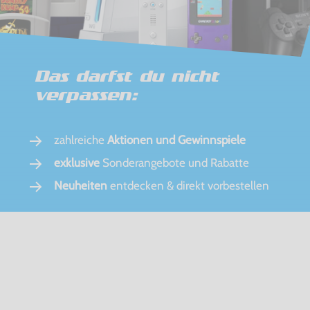
Das darfst du nicht
verpassen:
zahlreiche
Aktionen und Gewinnspiele
exklusive
Sonderangebote und Rabatte
Neuheiten
entdecken & direkt vorbestellen