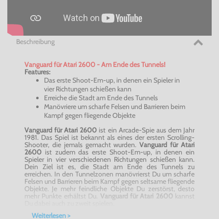
Beschreibung
Vanguard für Atari 2600 - Am Ende des Tunnels!
Features:
Das erste Shoot-Em-up, in denen ein Spieler in
vier Richtungen schießen kann
Erreiche die Stadt am Ende des Tunnels
Manövriere um scharfe Felsen und Barrieren beim
Kampf gegen fliegende Objekte
Vanguard für Atari 2600
ist ein Arcade-Spie aus dem Jahr
1981. Das Spiel ist bekannt als eines der ersten Scrolling-
Shooter, die jemals gemacht wurden.
Vanguard für Atari
2600
ist zudem das erste Shoot-Em-up, in denen ein
Spieler in vier verschiedenen Richtungen schießen kann.
Dein Ziel ist es, die Stadt am Ende des Tunnels zu
erreichen. In den Tunnelzonen manövrierst Du um scharfe
Felsen und Barrieren beim Kampf gegen seltsame fliegende
Objekte. Je mehr feindliche Objekte Du zerstörst, desto
mehr Punkte erhältst Du.
Vanguard für Atari 2600
kannst
Du dabei auch zu zweit spielen.
Der Kampf hat begonnen! Vanguard für Atari 2600
Weiterlesen >