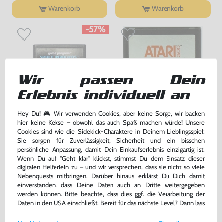
Warenkorb
Warenkorb
-57%
Wir passen Dein
Erlebnis individuell an
Hey Du! 🎮 Wir verwenden Cookies, aber keine Sorge, wir backen
hier keine Kekse – obwohl das auch Spaß machen würde! Unsere
Space Invaders #Picturelabel
Centipede #Silverlabel
Cookies sind wie die Sidekick-Charaktere in Deinem Lieblingsspiel:
Sie sorgen für Zuverlässigkeit, Sicherheit und ein bisschen
Modul, gebraucht
Modul, gebraucht
persönliche Anpassung, damit Dein Einkaufserlebnis einzigartig ist.
bisher
53,99 €
-57%
Wenn Du auf "Geht klar" klickst, stimmst Du dem Einsatz dieser
22,99 €
16,99 €
digitalen Helferlein zu – und wir versprechen, dass sie nicht so viele
jetzt
nur
nur
Nebenquests mitbringen. Darüber hinaus erklärst Du Dich damit
Warenkorb
Warenkorb
einverstanden, dass Deine Daten auch an Dritte weitergegeben
werden können. Bitte beachte, dass dies ggf. die Verarbeitung der
Daten in den USA einschließt. Bereit für das nächste Level? Dann lass
uns gemeinsam weiterziehen! 🚀
DAS HABEN ANDERE DAZU