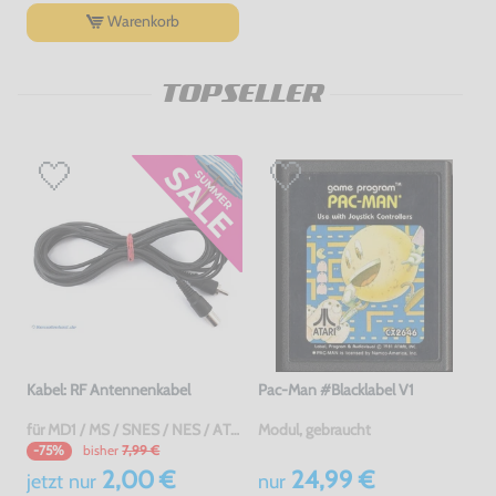
Warenkorb
TOPSELLER
Kabel: RF Antennenkabel
Pac-Man #Blacklabel V1
für MD1 / MS / SNES / NES / ATARI 2600 7800 / Jaguar / C64 / Sinclair, gebraucht
Modul, gebraucht
bisher
7,99 €
-75%
2,00 €
24,99 €
jetzt
nur
nur