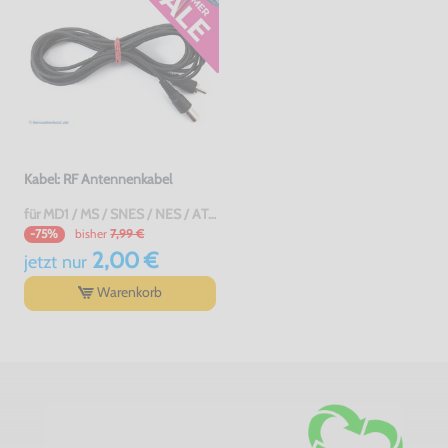
Kabel: RF Antennenkabel
für MD1 / MS / SNES / NES / ATARI 2600 7800 / Jaguar / C64 / Sinclair, gebraucht
bisher
7,99 €
-75%
2,00 €
jetzt
nur
Warenkorb