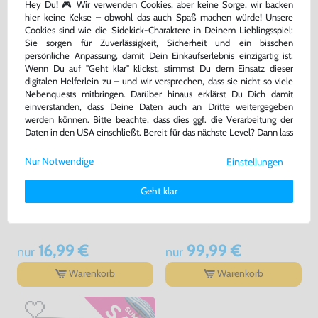
Hey Du! 🎮 Wir verwenden Cookies, aber keine Sorge, wir backen
GEKAUFT
hier keine Kekse – obwohl das auch Spaß machen würde! Unsere
Cookies sind wie die Sidekick-Charaktere in Deinem Lieblingsspiel:
Sie sorgen für Zuverlässigkeit, Sicherheit und ein bisschen
persönliche Anpassung, damit Dein Einkaufserlebnis einzigartig ist.
Wenn Du auf "Geht klar" klickst, stimmst Du dem Einsatz dieser
digitalen Helferlein zu – und wir versprechen, dass sie nicht so viele
Nebenquests mitbringen. Darüber hinaus erklärst Du Dich damit
einverstanden, dass Deine Daten auch an Dritte weitergegeben
werden können. Bitte beachte, dass dies ggf. die Verarbeitung der
Daten in den USA einschließt. Bereit für das nächste Level? Dann lass
uns gemeinsam weiterziehen! 🚀
Nur Notwendige
Einstellungen
Weitere Informationen zu den von uns verwendeten Cookies und
Deinen Rechten als Nutzer findest Du in unserer
Daten­schutz­
Geht klar
Sonic the Hedgehog 1
Konsole #weiß + Wii Sports +
erklärung
und unserem
Impressum
.
Original Remote + Zubehör
EU Version, Modul, gebraucht
mit OVP, gebraucht
16,99 €
99,99 €
nur
nur
Warenkorb
Warenkorb