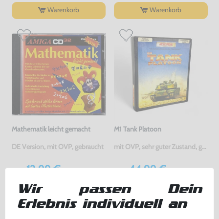
Warenkorb
Warenkorb
Mathematik leicht gemacht
M1 Tank Platoon
DE Version, mit OVP, gebraucht
mit OVP, sehr guter Zustand, gebraucht
12,99 €
44,99 €
nur
nur
Warenkorb
Warenkorb
Wir passen Dein
Erlebnis individuell an
DAS HABEN ANDERE DAZU