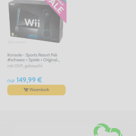
Konsole - Sports Resort Pak
#schwarz + Spiele + Original
Remote + Motion Plus + Zubehör
mit OVP, gebraucht
149,99 €
nur
Warenkorb