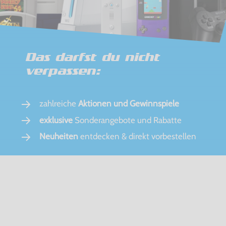
Das darfst du nicht
verpassen:
zahlreiche
Aktionen und Gewinnspiele
exklusive
Sonderangebote und Rabatte
Neuheiten
entdecken & direkt vorbestellen