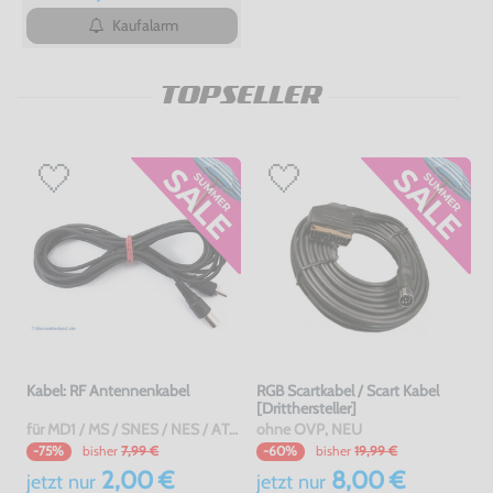
Kaufalarm
TOPSELLER
Kabel: RF Antennenkabel
RGB Scartkabel / Scart Kabel
[Dritthersteller]
für MD1 / MS / SNES / NES / ATARI 2600 7800 / Jaguar / C64 / Sinclair, gebraucht
ohne OVP, NEU
bisher
7,99 €
bisher
19,99 €
-75%
-60%
2,00 €
8,00 €
jetzt
nur
jetzt
nur