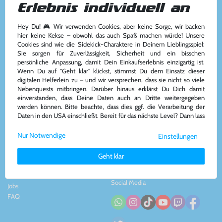
Erlebnis individuell an
Hey Du! 🎮 Wir verwenden Cookies, aber keine Sorge, wir backen
Kundenservice
Kontakt
hier keine Kekse – obwohl das auch Spaß machen würde! Unsere
Cookies sind wie die Sidekick-Charaktere in Deinem Lieblingsspiel:
Kontakt
&
Team
Konsolenkost GmbH
Sie sorgen für Zuverlässigkeit, Sicherheit und ein bisschen
AGB
Plauener Str. 163-165
persönliche Anpassung, damit Dein Einkaufserlebnis einzigartig ist.
Widerrufsrecht
13053 Berlin, DE
Wenn Du auf "Geht klar" klickst, stimmst Du dem Einsatz dieser
Impressum
&
Datenschutz
Tel: +49 30 - 609886894
digitalen Helferlein zu – und wir versprechen, dass sie nicht so viele
Zahlung und Versand
Mail: info@konsolenkost.de
Nebenquests mitbringen. Darüber hinaus erklärst Du Dich damit
www.konsolenkost.de
einverstanden, dass Deine Daten auch an Dritte weitergegeben
werden können. Bitte beachte, dass dies ggf. die Verarbeitung der
Vertrag widerrufen
Daten in den USA einschließt. Bereit für das nächste Level? Dann lass
uns gemeinsam weiterziehen! 🚀
Über das Unternehmen
Zahlungsarten
Nur Notwendige
Einstellungen
Weitere Informationen zu den von uns verwendeten Cookies und
Über uns
Deinen Rechten als Nutzer findest Du in unserer
Daten­schutz­
Nachhaltigkeit
Geht klar
erklärung
und unserem
Impressum
.
Partnerprogramm
Presse
Social Media
Jobs
FAQ