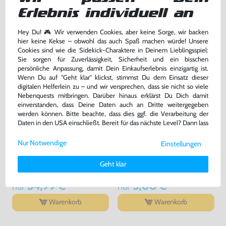
2,99 €
2,99 €
nur
nur
Erlebnis individuell an
Warenkorb
Warenkorb
Hey Du! 🎮 Wir verwenden Cookies, aber keine Sorge, wir backen
hier keine Kekse – obwohl das auch Spaß machen würde! Unsere
Cookies sind wie die Sidekick-Charaktere in Deinem Lieblingsspiel:
Sie sorgen für Zuverlässigkeit, Sicherheit und ein bisschen
persönliche Anpassung, damit Dein Einkaufserlebnis einzigartig ist.
Wenn Du auf "Geht klar" klickst, stimmst Du dem Einsatz dieser
digitalen Helferlein zu – und wir versprechen, dass sie nicht so viele
Nebenquests mitbringen. Darüber hinaus erklärst Du Dich damit
einverstanden, dass Deine Daten auch an Dritte weitergegeben
werden können. Bitte beachte, dass dies ggf. die Verarbeitung der
Daten in den USA einschließt. Bereit für das nächste Level? Dann lass
uns gemeinsam weiterziehen! 🚀
Nur Notwendige
Einstellungen
Original Visual Memory Unit /
Kabel: Netzkabel / DE
Weitere Informationen zu den von uns verwendeten Cookies und
VMU - Memory Card #weiß
Stromkabel
Deinen Rechten als Nutzer findest Du in unserer
Daten­schutz­
HKT-7000 [Sega]
sehr guter Zustand, gebraucht
für Dreamcast / PS1 / PS2 / PS3 / PS4 / Saturn / Xbox / 3DO, NEU & OVP
Geht klar
erklärung
und unserem
Impressum
.
34,99 €
5,00 €
nur
nur
Warenkorb
Warenkorb