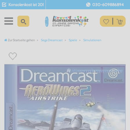
Konsolenkost ist 20!
030-609886894
Zur Startseite gehen
Sega Dreamcast
Spiele
Simulationen