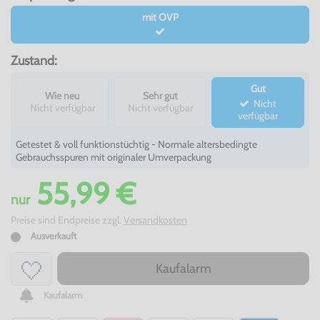
mit OVP
Zustand:
Gut
Wie neu
Sehr gut
Nicht
Nicht verfügbar
Nicht verfügbar
verfügbar
Getestet & voll funktionstüchtig - Normale altersbedingte
Gebrauchsspuren mit originaler Umverpackung
55,99 €
nur
Preise sind Endpreise zzgl.
Versandkosten
Ausverkauft
Kaufalarm
Kaufalarm