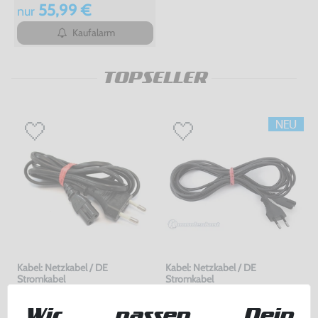
55,99 €
nur
Kaufalarm
TOPSELLER
Kabel: Netzkabel / DE
Kabel: Netzkabel / DE
Stromkabel
Stromkabel
für Dreamcast / PS1 / PS2 / PS3 / PS4 / Saturn / Xbox / 3DO, gebraucht
für Dreamcast / PS1 / PS2 / PS3 / PS4 / Saturn / Xbox / 3DO, ohne OVP, NEU
Wir passen Dein