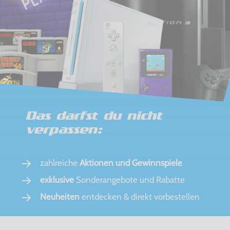
Das darfst du nicht
verpassen:
zahlreiche
Aktionen und Gewinnspiele
exklusive
Sonderangebote und Rabatte
Neuheiten
entdecken & direkt vorbestellen