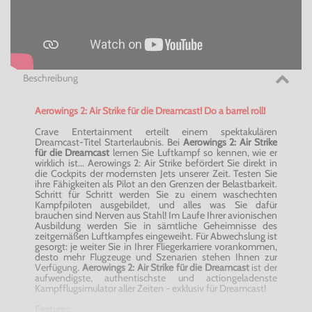
Beschreibung
Aerowings 2: Air Strike für die Dreamcast! Do a barrel roll!
Crave Entertainment erteilt einem spektakulären
Dreamcast-Titel Starterlaubnis. Bei
Aerowings 2: Air Strike
für die Dreamcast
lernen Sie Luftkampf so kennen, wie er
wirklich ist... Aerowings 2: Air Strike befördert Sie direkt in
die Cockpits der modernsten Jets unserer Zeit. Testen Sie
ihre Fähigkeiten als Pilot an den Grenzen der Belastbarkeit.
Schritt für Schritt werden Sie zu einem waschechten
Kampfpiloten ausgebildet, und alles was Sie dafür
brauchen sind Nerven aus Stahl! Im Laufe Ihrer avionischen
Ausbildung werden Sie in sämtliche Geheimnisse des
zeitgemäßen Luftkampfes eingeweiht. Für Abwechslung ist
gesorgt: je weiter Sie in Ihrer Fliegerkarriere vorankommen,
desto mehr Flugzeuge und Szenarien stehen Ihnen zur
Verfügung.
Aerowings 2: Air Strike für die Dreamcast
ist der
aufwendigste, authentischste und actiongeladenste
Kampfflugsimulator aller Zeiten - exklusiv für Dreamcast!
Features: