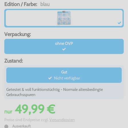
Edition / Farbe:
blau
Verpackung:
ohne OVP
Zustand:
Gut
Nicht verfügbar
Getestet & voll funktionstüchtig - Normale altersbedingte
Gebrauchsspuren
49,99 €
nur
Preise sind Endpreise zzgl.
Versandkosten
Ausverkauft