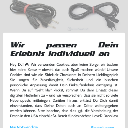
Wir passen Dein
Kabel: Netzkabel / DE
Kabel: Netzkabel / DE
Stromkabel
Stromkabel
Erlebnis individuell an
für Dreamcast / PS1 / PS2 / PS3 / PS4 / Saturn / Xbox / 3DO, gebraucht
für Dreamcast / PS1 / PS2 / PS3 / PS4 / Saturn / Xbox / 3DO, ohne OVP, NEU
Hey Du! 🎮 Wir verwenden Cookies, aber keine Sorge, wir backen
2,99 €
2,99 €
nur
nur
hier keine Kekse – obwohl das auch Spaß machen würde! Unsere
Cookies sind wie die Sidekick-Charaktere in Deinem Lieblingsspiel:
Warenkorb
Warenkorb
Sie sorgen für Zuverlässigkeit, Sicherheit und ein bisschen
persönliche Anpassung, damit Dein Einkaufserlebnis einzigartig ist.
Wenn Du auf "Geht klar" klickst, stimmst Du dem Einsatz dieser
digitalen Helferlein zu – und wir versprechen, dass sie nicht so viele
Nebenquests mitbringen. Darüber hinaus erklärst Du Dich damit
einverstanden, dass Deine Daten auch an Dritte weitergegeben
werden können. Bitte beachte, dass dies ggf. die Verarbeitung der
Daten in den USA einschließt. Bereit für das nächste Level? Dann lass
uns gemeinsam weiterziehen! 🚀
Nur Notwendige
Einstellungen