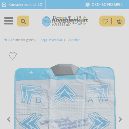
Konsolenkost ist 20!
030-609886894
Zur Startseite gehen
Sega Dreamcast
Zubehör