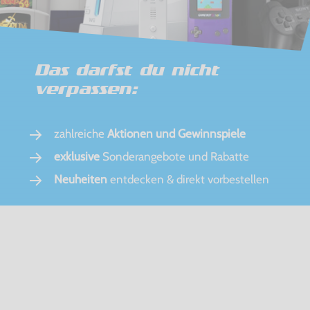
Das darfst du nicht
verpassen:
zahlreiche
Aktionen und Gewinnspiele
exklusive
Sonderangebote und Rabatte
Neuheiten
entdecken & direkt vorbestellen