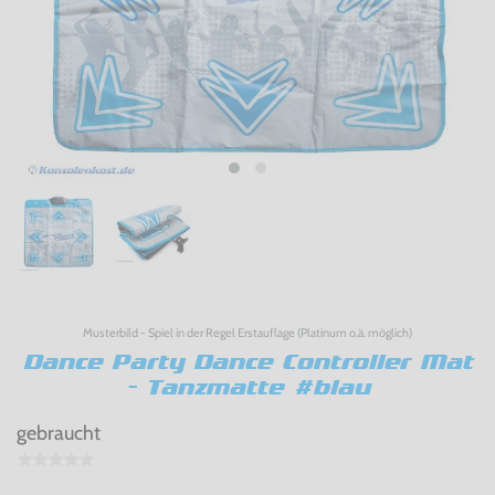
Musterbild - Spiel in der Regel Erstauflage (Platinum o.ä. möglich)
Dance Party Dance Controller Mat
- Tanzmatte #blau
gebraucht