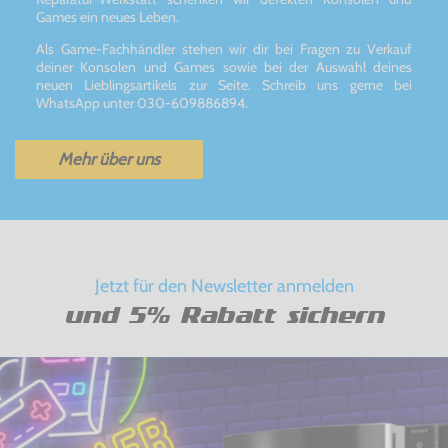
Games ein neues Leben.
Als Game-Fachhändler stehen wir dir bei Fragen zu Verkauf
deiner Konsolen und Games sowie bei der Auswahl deines
neuen Lieblingsartikels zur Seite. Schreib uns gerne bei
WhatsApp unter 030-609886894.
Mehr über uns
Jetzt für den Newsletter anmelden
und 5% Rabatt sichern