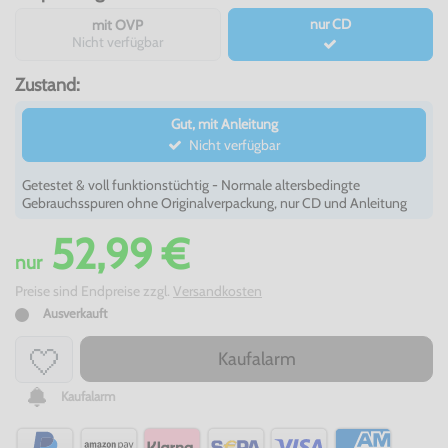
nur CD
mit OVP
Nicht verfügbar
Zustand:
Gut, mit Anleitung
Nicht verfügbar
Getestet & voll funktionstüchtig - Normale altersbedingte
Gebrauchsspuren ohne Originalverpackung, nur CD und Anleitung
52,99 €
nur
Preise sind Endpreise zzgl.
Versandkosten
Ausverkauft
Kaufalarm
Kaufalarm