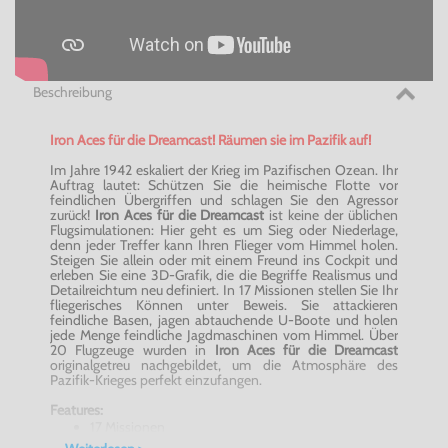
Beschreibung
Iron Aces für die Dreamcast! Räumen sie im Pazifik auf!
Im Jahre 1942 eskaliert der Krieg im Pazifischen Ozean. Ihr
Auftrag lautet: Schützen Sie die heimische Flotte vor
feindlichen Übergriffen und schlagen Sie den Agressor
zurück!
Iron Aces für die Dreamcast
ist keine der üblichen
Flugsimulationen: Hier geht es um Sieg oder Niederlage,
denn jeder Treffer kann Ihren Flieger vom Himmel holen.
Steigen Sie allein oder mit einem Freund ins Cockpit und
erleben Sie eine 3D-Grafik, die die Begriffe Realismus und
Detailreichtum neu definiert. In 17 Missionen stellen Sie Ihr
fliegerisches Können unter Beweis. Sie attackieren
feindliche Basen, jagen abtauchende U-Boote und holen
jede Menge feindliche Jagdmaschinen vom Himmel. Über
20 Flugzeuge wurden in
Iron Aces für die Dreamcast
originalgetreu nachgebildet, um die Atmosphäre des
Pazifik-Krieges perfekt einzufangen.
Features:
17 Missionen
Über 20 Flugzeuge