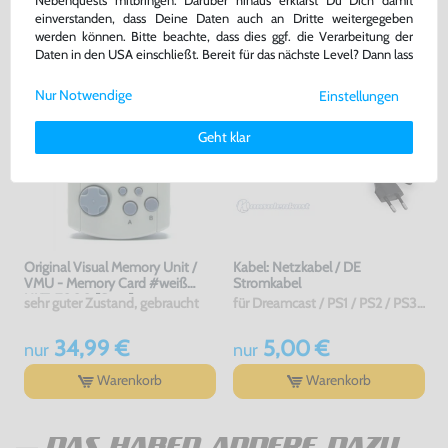
Nebenquests mitbringen. Darüber hinaus erklärst Du Dich damit
einverstanden, dass Deine Daten auch an Dritte weitergegeben
Warenkorb
Warenkorb
werden können. Bitte beachte, dass dies ggf. die Verarbeitung der
Daten in den USA einschließt. Bereit für das nächste Level? Dann lass
uns gemeinsam weiterziehen! 🚀
Nur Notwendige
Einstellungen
Weitere Informationen zu den von uns verwendeten Cookies und
Deinen Rechten als Nutzer findest Du in unserer
Daten­schutz­
Geht klar
erklärung
und unserem
Impressum
.
Original Visual Memory Unit /
Kabel: Netzkabel / DE
VMU - Memory Card #weiß
Stromkabel
HKT-7000 [Sega]
sehr guter Zustand, gebraucht
für Dreamcast / PS1 / PS2 / PS3 / PS4 / Saturn / Xbox / 3DO, NEU & OVP
34,99 €
5,00 €
nur
nur
Warenkorb
Warenkorb
DAS HABEN ANDERE DAZU