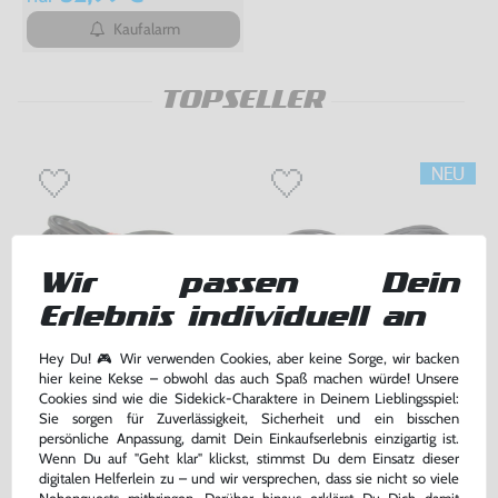
Kaufalarm
TOPSELLER
Wir passen Dein
Erlebnis individuell an
Hey Du! 🎮 Wir verwenden Cookies, aber keine Sorge, wir backen
hier keine Kekse – obwohl das auch Spaß machen würde! Unsere
Kabel: Netzkabel / DE
Kabel: Netzkabel / DE
Cookies sind wie die Sidekick-Charaktere in Deinem Lieblingsspiel:
Stromkabel
Stromkabel
Sie sorgen für Zuverlässigkeit, Sicherheit und ein bisschen
für Dreamcast / PS1 / PS2 / PS3 / PS4 / Saturn / Xbox / 3DO, gebraucht
für Dreamcast / PS1 / PS2 / PS3 / PS4 / Saturn / Xbox / 3DO, ohne OVP, NEU
persönliche Anpassung, damit Dein Einkaufserlebnis einzigartig ist.
Wenn Du auf "Geht klar" klickst, stimmst Du dem Einsatz dieser
digitalen Helferlein zu – und wir versprechen, dass sie nicht so viele
2,99 €
2,99 €
nur
nur