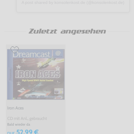
A post shared by konsolenkost.de (@konsolenkost.de)
Zuletzt angesehen
Iron Aces
CD mit Anl., gebraucht
Bald wieder da
52,99 €
nur