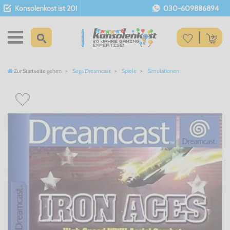
Konsolenkost ist 20!
030-609886894
Zur Startseite gehen
Sega Dreamcast
Spiele
Simulationen