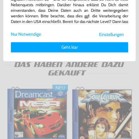
Nebenquests mitbringen. Darüber hinaus erklärst Du Dich damit
Original Visual Memory Unit /
Kabel: Netzkabel / DE
einverstanden, dass Deine Daten auch an Dritte weitergegeben
VMU - Memory Card #weiß
Stromkabel
werden können. Bitte beachte, dass dies ggf. die Verarbeitung der
HKT-7000 [Sega]
sehr guter Zustand, gebraucht
für Dreamcast / PS1 / PS2 / PS3 / PS4 / Saturn / Xbox / 3DO, NEU & OVP
Daten in den USA einschließt. Bereit für das nächste Level? Dann lass
uns gemeinsam weiterziehen! 🚀
34,99 €
5,00 €
Nur Notwendige
nur
nur
Einstellungen
Weitere Informationen zu den von uns verwendeten Cookies und
Deinen Rechten als Nutzer findest Du in unserer
Daten­schutz­
Warenkorb
Warenkorb
Geht klar
erklärung
und unserem
Impressum
.
DAS HABEN ANDERE DAZU
GEKAUFT