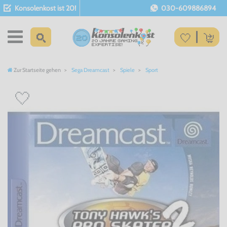
Konsolenkost ist 20!
030-609886894
Zur Startseite gehen
Sega Dreamcast
Spiele
Sport