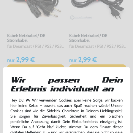
Kabel: Netzkabel / DE
Kabel: Netzkabel / DE
Stromkabel
Stromkabel
für Dreamcast / PS1 / PS2 / PS3 / PS4 / Saturn / Xbox / 3DO, gebraucht
für Dreamcast / PS1 / PS2 / PS3 / PS4 / Saturn / Xbox / 3DO, ohne OVP, NEU
2,99 €
2,99 €
nur
nur
Warenkorb
Warenkorb
Wir passen Dein
Erlebnis individuell an
Hey Du! 🎮 Wir verwenden Cookies, aber keine Sorge, wir backen
hier keine Kekse – obwohl das auch Spaß machen würde! Unsere
Cookies sind wie die Sidekick-Charaktere in Deinem Lieblingsspiel:
Sie sorgen für Zuverlässigkeit, Sicherheit und ein bisschen
persönliche Anpassung, damit Dein Einkaufserlebnis einzigartig ist.
Wenn Du auf "Geht klar" klickst, stimmst Du dem Einsatz dieser
digitalen Helferlein zu – und wir versprechen, dass sie nicht so viele