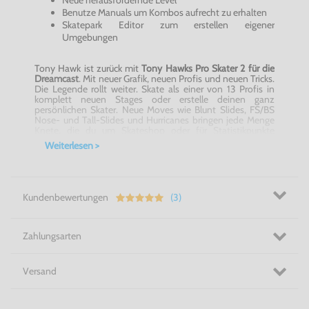
Neue herausfordernde Level
Benutze Manuals um Kombos aufrecht zu erhalten
Skatepark Editor zum erstellen eigener
Umgebungen
Tony Hawk ist zurück mit
Tony Hawks Pro Skater 2 für die
Dreamcast
. Mit neuer Grafik, neuen Profis und neuen Tricks.
Die Legende rollt weiter. Skate als einer von 13 Profis in
komplett neuen Stages oder erstelle deinen ganz
persönlichen Skater. Neue Moves wie Blunt Slides, FS/BS
Nose- und Tall-Slides und Hurricanes bringen jede Menge
Knete, die du um Skateshop oder für Statistikpunkte
ausgeben kannst. Errichte mit dem Park-Editor deine
Weiterlesen >
eigenen Traumpark in Echtzeit-3D und statte ihn mit
Rampen, Funboxen, Rails und vielem mehr aus.
Verschiedenste Modi wie Karriere oder Skate for Fun für
einen Spieler oder Trick-Turnier, Graffiti, Loser und Gotcha
für zwei Spieler sorgen in
Tony Hawks Pro Skater 2 für die
Kundenbewertungen
(3)
Dreamcast
für Abwechslung und Spielspaß pur. Tausche
deine selbst errichteten Skateparks über Memory Card mit
deinen Freunden. Der Hip-Hop & Punk-Soundtrack mit
Rage Against the Machine, Naughty by Nature, Papa Roach
Zahlungsarten
und vielen weiteren Top-Acts kracht voll rein!
Versand
Sieh dich vor, Hawk. Hier kommt der Neue auf dem
Skateboard! Tony Hawks Pro Skater 2 für die Dreamcast!