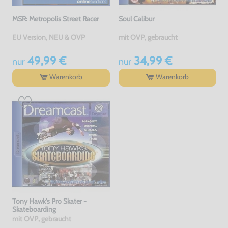
MSR: Metropolis Street Racer
Soul Calibur
EU Version, NEU & OVP
mit OVP, gebraucht
49,99 €
34,99 €
nur
nur
Warenkorb
Warenkorb
Tony Hawk's Pro Skater -
Skateboarding
mit OVP, gebraucht