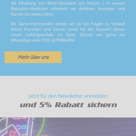
die Erhaltung von Retro-Klassikern am Herzen – in unserer
Reparatur-Werkstatt schenken wir defekten Konsolen und
Games ein neues Leben.
Als Game-Fachhändler stehen wir dir bei Fragen zu Verkauf
deiner Konsolen und Games sowie bei der Auswahl deines
neuen Lieblingsartikels zur Seite. Schreib uns gerne bei
WhatsApp unter 030-609886894.
Mehr über uns
Jetzt für den Newsletter anmelden
und 5% Rabatt sichern