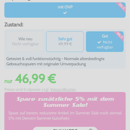
SALE
mit OVP
Zustand:
SALE
Gut
Wie neu
Sehr gut
Nicht
Nicht verfügbar
49,99 €
verfügbar
Getestet & voll funktionstüchtig - Normale altersbedingte
Gebrauchsspuren mit originaler Umverpackung
46,99 €
nur
Preise sind Endpreise zzgl.
Versandkosten
Spare zusätzliche 5% mit dem
Summer Sale!
Spare auf bereits reduzierte Artikel im Summer Sale noch einmal
5% mit Deinem Summer Gutschein: