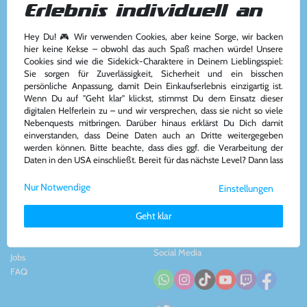
Erlebnis individuell an
Hey Du! 🎮 Wir verwenden Cookies, aber keine Sorge, wir backen
Kundenservice
Kontakt
hier keine Kekse – obwohl das auch Spaß machen würde! Unsere
Cookies sind wie die Sidekick-Charaktere in Deinem Lieblingsspiel:
Kontakt
&
Team
Konsolenkost GmbH
Sie sorgen für Zuverlässigkeit, Sicherheit und ein bisschen
AGB
Plauener Str. 163-165
persönliche Anpassung, damit Dein Einkaufserlebnis einzigartig ist.
Widerrufsrecht
13053 Berlin, DE
Wenn Du auf "Geht klar" klickst, stimmst Du dem Einsatz dieser
Impressum
&
Datenschutz
Tel: +49 30 - 609886894
digitalen Helferlein zu – und wir versprechen, dass sie nicht so viele
Zahlung und Versand
Mail: info@konsolenkost.de
Nebenquests mitbringen. Darüber hinaus erklärst Du Dich damit
www.konsolenkost.de
einverstanden, dass Deine Daten auch an Dritte weitergegeben
werden können. Bitte beachte, dass dies ggf. die Verarbeitung der
Vertrag widerrufen
Daten in den USA einschließt. Bereit für das nächste Level? Dann lass
uns gemeinsam weiterziehen! 🚀
Über das Unternehmen
Zahlungsarten
Nur Notwendige
Einstellungen
Weitere Informationen zu den von uns verwendeten Cookies und
Über uns
Deinen Rechten als Nutzer findest Du in unserer
Daten­schutz­
Nachhaltigkeit
Geht klar
erklärung
und unserem
Impressum
.
Partnerprogramm
Presse
Social Media
Jobs
FAQ