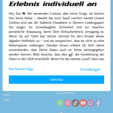
Erlebnis individuell an
Hey Du! 🎮 Wir verwenden Cookies, aber keine Sorge, wir backen
Kundenservice
Kontakt
hier keine Kekse – obwohl das auch Spaß machen würde! Unsere
Cookies sind wie die Sidekick-Charaktere in Deinem Lieblingsspiel:
Kontakt
&
Team
Konsolenkost GmbH
Sie sorgen für Zuverlässigkeit, Sicherheit und ein bisschen
AGB
Plauener Str. 163-165
persönliche Anpassung, damit Dein Einkaufserlebnis einzigartig ist.
Widerrufsrecht
13053 Berlin, DE
Wenn Du auf "Geht klar" klickst, stimmst Du dem Einsatz dieser
Impressum
&
Datenschutz
Tel: +49 30 - 609886894
digitalen Helferlein zu – und wir versprechen, dass sie nicht so viele
Zahlung und Versand
Mail: info@konsolenkost.de
Nebenquests mitbringen. Darüber hinaus erklärst Du Dich damit
www.konsolenkost.de
einverstanden, dass Deine Daten auch an Dritte weitergegeben
werden können. Bitte beachte, dass dies ggf. die Verarbeitung der
Vertrag widerrufen
Daten in den USA einschließt. Bereit für das nächste Level? Dann lass
uns gemeinsam weiterziehen! 🚀
Über das Unternehmen
Zahlungsarten
Nur Notwendige
Einstellungen
Weitere Informationen zu den von uns verwendeten Cookies und
Über uns
Deinen Rechten als Nutzer findest Du in unserer
Daten­schutz­
Nachhaltigkeit
Geht klar
erklärung
und unserem
Impressum
.
Partnerprogramm
Presse
Social Media
Jobs
FAQ