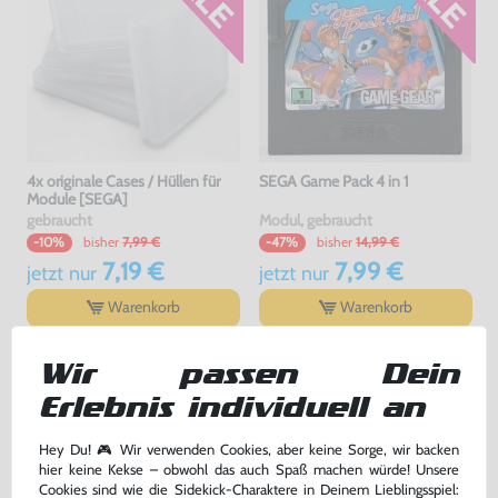
4x originale Cases / Hüllen für
SEGA Game Pack 4 in 1
Module [SEGA]
gebraucht
Modul, gebraucht
bisher
7,99 €
bisher
14,99 €
-10%
-47%
7,19 €
7,99 €
jetzt
nur
jetzt
nur
Warenkorb
Warenkorb
Wir passen Dein
Erlebnis individuell an
Hey Du! 🎮 Wir verwenden Cookies, aber keine Sorge, wir backen
hier keine Kekse – obwohl das auch Spaß machen würde! Unsere
Cookies sind wie die Sidekick-Charaktere in Deinem Lieblingsspiel: