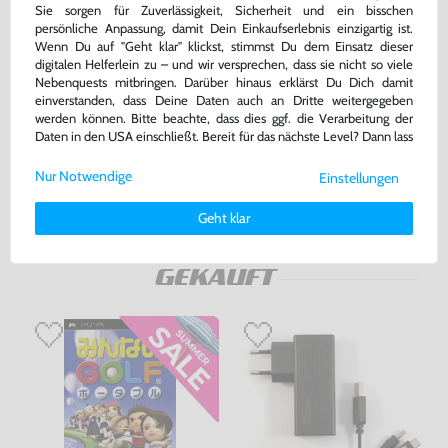
Sie sorgen für Zuverlässigkeit, Sicherheit und ein bisschen
persönliche Anpassung, damit Dein Einkaufserlebnis einzigartig ist.
Wenn Du auf "Geht klar" klickst, stimmst Du dem Einsatz dieser
digitalen Helferlein zu – und wir versprechen, dass sie nicht so viele
Columns
Sonic the Hedgehog 1
Nebenquests mitbringen. Darüber hinaus erklärst Du Dich damit
einverstanden, dass Deine Daten auch an Dritte weitergegeben
Modul, sehr guter Zustand, gebraucht
Modul, sehr guter Zustand, gebraucht
werden können. Bitte beachte, dass dies ggf. die Verarbeitung der
bisher
8,99 €
bisher
22,99 €
-20%
-10%
Daten in den USA einschließt. Bereit für das nächste Level? Dann lass
7,19 €
20,69 €
jetzt
nur
jetzt
nur
uns gemeinsam weiterziehen! 🚀
Nur Notwendige
Einstellungen
Warenkorb
Warenkorb
Weitere Informationen zu den von uns verwendeten Cookies und
Deinen Rechten als Nutzer findest Du in unserer
Daten­schutz­
Geht klar
erklärung
und unserem
Impressum
.
DAS HABEN ANDERE DAZU
GEKAUFT