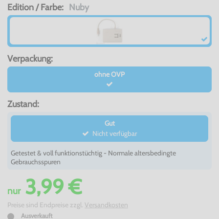
Edition / Farbe:
Nuby
Verpackung:
ohne OVP
Zustand:
Gut
Nicht verfügbar
Getestet & voll funktionstüchtig - Normale altersbedingte
Gebrauchsspuren
3,99 €
nur
Preise sind Endpreise zzgl.
Versandkosten
Ausverkauft