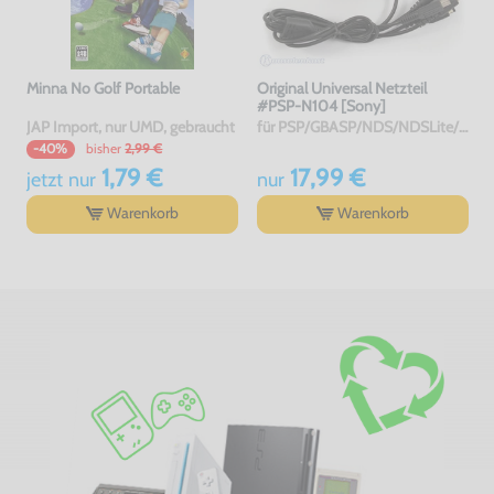
Minna No Golf Portable
Original Universal Netzteil
#PSP-N104 [Sony]
JAP Import, nur UMD, gebraucht
für PSP/GBASP/NDS/NDSLite/DSi/DSiXL/3DS/3DSXL, gebraucht
bisher
2,99 €
-40%
1,79 €
17,99 €
jetzt
nur
nur
Warenkorb
Warenkorb