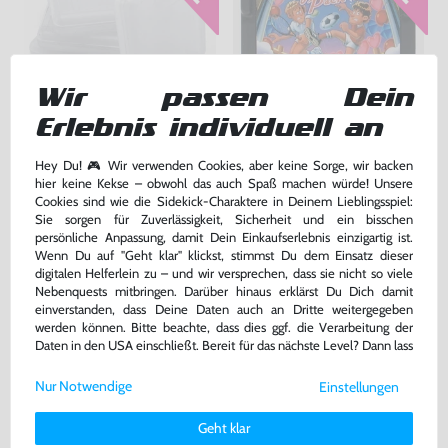
Wir passen Dein
Erlebnis individuell an
4x originale Cases / Hüllen für
SEGA Game Pack 4 in 1
Module [SEGA]
Hey Du! 🎮 Wir verwenden Cookies, aber keine Sorge, wir backen
gebraucht
Modul, gebraucht
hier keine Kekse – obwohl das auch Spaß machen würde! Unsere
bisher
7,99 €
bisher
14,99 €
-10%
-47%
Cookies sind wie die Sidekick-Charaktere in Deinem Lieblingsspiel:
7,19 €
7,99 €
Sie sorgen für Zuverlässigkeit, Sicherheit und ein bisschen
jetzt
nur
jetzt
nur
persönliche Anpassung, damit Dein Einkaufserlebnis einzigartig ist.
Warenkorb
Warenkorb
Wenn Du auf "Geht klar" klickst, stimmst Du dem Einsatz dieser
digitalen Helferlein zu – und wir versprechen, dass sie nicht so viele
Nebenquests mitbringen. Darüber hinaus erklärst Du Dich damit
einverstanden, dass Deine Daten auch an Dritte weitergegeben
werden können. Bitte beachte, dass dies ggf. die Verarbeitung der
Daten in den USA einschließt. Bereit für das nächste Level? Dann lass
uns gemeinsam weiterziehen! 🚀
Nur Notwendige
Einstellungen
Weitere Informationen zu den von uns verwendeten Cookies und
Deinen Rechten als Nutzer findest Du in unserer
Daten­schutz­
Geht klar
erklärung
und unserem
Impressum
.