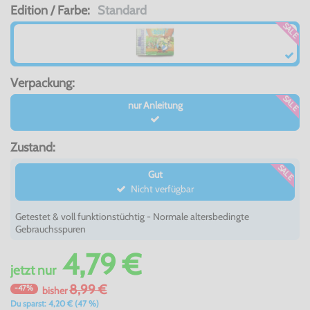
Edition / Farbe:
Standard
SALE
Verpackung:
SALE
nur Anleitung
Zustand:
SALE
Gut
Nicht verfügbar
Getestet & voll funktionstüchtig - Normale altersbedingte
Gebrauchsspuren
4,79 €
jetzt
nur
8,99 €
-47%
bisher
Du sparst: 4,20 € (47 %)