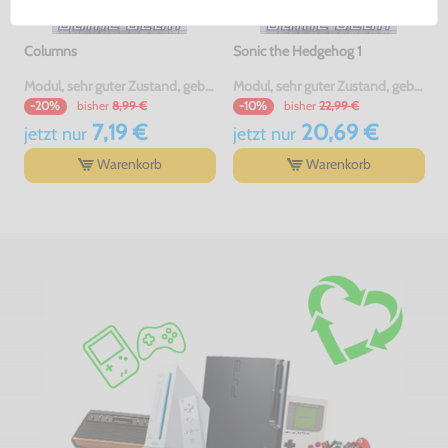
Columns
Sonic the Hedgehog 1
Modul, sehr guter Zustand, gebraucht
Modul, sehr guter Zustand, gebraucht
bisher
8,99 €
bisher
22,99 €
-20%
-10%
7,19 €
20,69 €
jetzt
nur
jetzt
nur
Warenkorb
Warenkorb