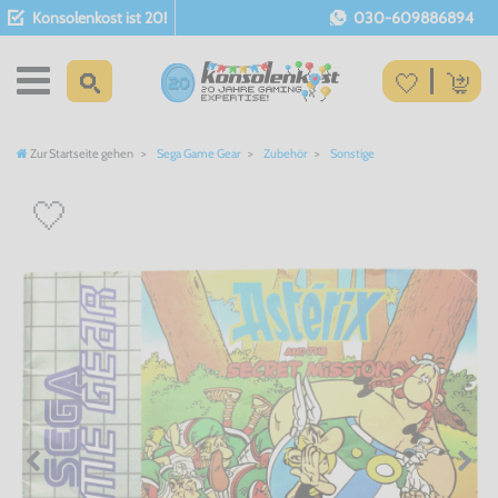
Konsolenkost ist 20!
030-609886894
Zur Startseite gehen
Sega Game Gear
Zubehör
Sonstige