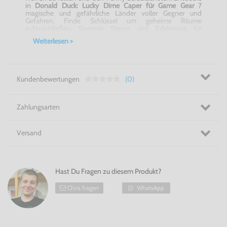
in
Donald Duck: Lucky Dime Caper für Game Gear
7
magische und gefährliche Länder voller Gegner und
Gefahren. Finde Schlüssel um geheime Räume
aufzuschließen. Sammle Sterne und Edelsteine für
Extrapower und noch mehr Punkte ein und schließe alle
Weiterlesen >
Level in möglichst kurzer Zeit ab! Kannst Du deine Neffen
in
Donald Duck: Lucky Dime Caper für Game Gear
retten
und die böse Hexe besiegen?
Gehe auf ein fantastisches Abenteuer! - Donald Duck:
Kundenbewertungen
(0)
Lucky Dime Caper für Game Gear
Zahlungsarten
Versand
Hast Du Fragen zu diesem Produkt?
Chris fragen
WhatsApp