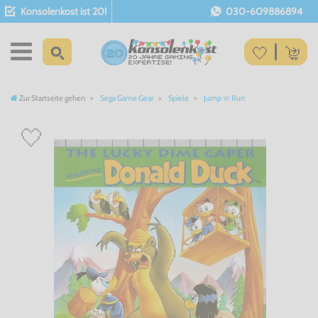
Konsolenkost ist 20!
030-609886894
Zur Startseite gehen
Sega Game Gear
Spiele
Jump 'n' Run