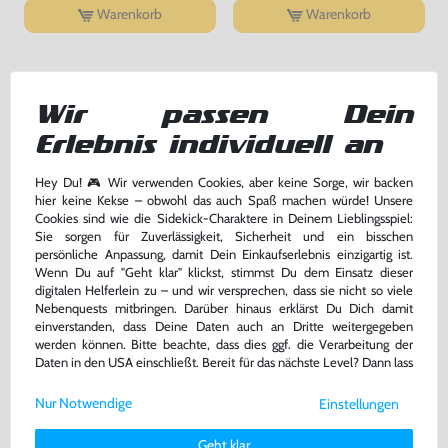
Warenkorb
Warenkorb
DAS HABEN ANDERE DAZU
GEKAUFT
Wir passen Dein
Erlebnis individuell an
Hey Du! 🎮 Wir verwenden Cookies, aber keine Sorge, wir backen
hier keine Kekse – obwohl das auch Spaß machen würde! Unsere
Cookies sind wie die Sidekick-Charaktere in Deinem Lieblingsspiel:
Sie sorgen für Zuverlässigkeit, Sicherheit und ein bisschen
persönliche Anpassung, damit Dein Einkaufserlebnis einzigartig ist.
Wenn Du auf "Geht klar" klickst, stimmst Du dem Einsatz dieser
digitalen Helferlein zu – und wir versprechen, dass sie nicht so viele
Nebenquests mitbringen. Darüber hinaus erklärst Du Dich damit
einverstanden, dass Deine Daten auch an Dritte weitergegeben
werden können. Bitte beachte, dass dies ggf. die Verarbeitung der
Castle of Illusion starring Mickey
Columns
Daten in den USA einschließt. Bereit für das nächste Level? Dann lass
Mouse
uns gemeinsam weiterziehen! 🚀
Modul, gebraucht
Modul, gebraucht
Nur Notwendige
Einstellungen
bisher
5,00 €
-10%
Weitere Informationen zu den von uns verwendeten Cookies und
Deinen Rechten als Nutzer findest Du in unserer
Daten­schutz­
16,99 €
4,50 €
nur
jetzt
nur
Geht klar