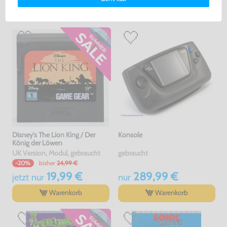
erklärung
und unserem
Impressum
.
Warenkorb
Warenkorb
Disney's The Lion King / Der
Konsole
König der Löwen
UK Version, Modul, gebraucht
gebraucht
bisher
24,99 €
-20%
19,99 €
289,99 €
jetzt
nur
nur
Warenkorb
Warenkorb