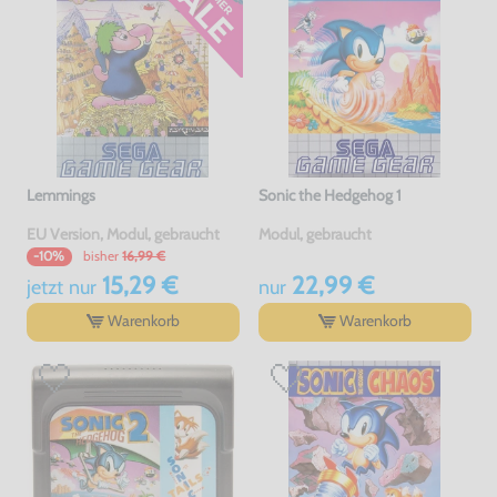
Lemmings
Sonic the Hedgehog 1
EU Version, Modul, gebraucht
Modul, gebraucht
bisher
16,99 €
-10%
15,29 €
22,99 €
jetzt
nur
nur
Warenkorb
Warenkorb