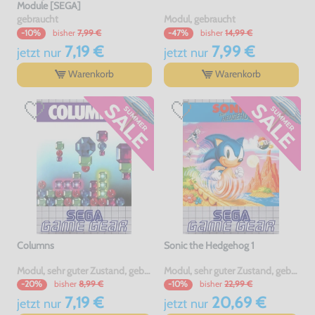
Module [SEGA]
gebraucht
Modul, gebraucht
bisher
7,99 €
bisher
14,99 €
-10%
-47%
7,19 €
7,99 €
jetzt
nur
jetzt
nur
Warenkorb
Warenkorb
Columns
Sonic the Hedgehog 1
Modul, sehr guter Zustand, gebraucht
Modul, sehr guter Zustand, gebraucht
bisher
8,99 €
bisher
22,99 €
-20%
-10%
7,19 €
20,69 €
jetzt
nur
jetzt
nur