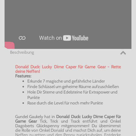
Beschreibung
Donald Duck: Lucky Dime Caper für Game Gear - Rette
deine Neffen!
Features:
Erkunde 7 magische und gefährliche Länder
Finde Schlüssel um geheime Räume aufzuschließen
Hole Dir Sterne und Edelsteine für Extrapower und
Punkte
Rase durch die Level für noch mehr Punkte
Gundel Gaukely hat in
Donald Duck: Lucky Dime Caper für
Game Gear
Tick, Trick und Track entführt und Onkel
Dagoberts Glückspenny mitgenommen! Du übernimmst
die Rolle von Onkel Donald und machst Dich auf, um deine
Neffen zu retten und den Penny zurückzuholen. Entdecke