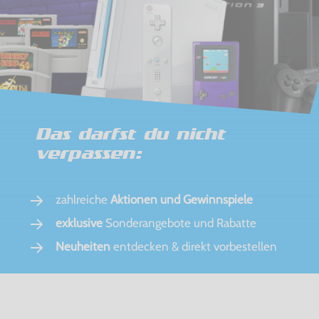
Das darfst du nicht
verpassen:
zahlreiche
Aktionen und Gewinnspiele
exklusive
Sonderangebote und Rabatte
Neuheiten
entdecken & direkt vorbestellen