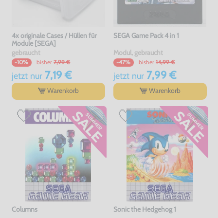
4x originale Cases / Hüllen für
SEGA Game Pack 4 in 1
Module [SEGA]
gebraucht
Modul, gebraucht
bisher
7,99 €
bisher
14,99 €
-10%
-47%
7,19 €
7,99 €
jetzt
nur
jetzt
nur
Warenkorb
Warenkorb
Columns
Sonic the Hedgehog 1