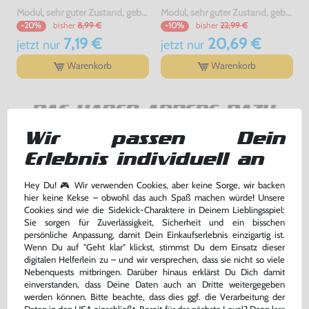
Modul, sehr guter Zustand, gebraucht
Modul, sehr guter Zustand, gebraucht
bisher
8,99 €
bisher
22,99 €
-20%
-10%
7,19 €
20,69 €
jetzt
nur
jetzt
nur
Warenkorb
Warenkorb
DAS HABEN ANDERE DAZU
GEKAUFT
Wir passen Dein
Erlebnis individuell an
Hey Du! 🎮 Wir verwenden Cookies, aber keine Sorge, wir backen
hier keine Kekse – obwohl das auch Spaß machen würde! Unsere
Cookies sind wie die Sidekick-Charaktere in Deinem Lieblingsspiel:
Sie sorgen für Zuverlässigkeit, Sicherheit und ein bisschen
persönliche Anpassung, damit Dein Einkaufserlebnis einzigartig ist.
Wenn Du auf "Geht klar" klickst, stimmst Du dem Einsatz dieser
digitalen Helferlein zu – und wir versprechen, dass sie nicht so viele
Nebenquests mitbringen. Darüber hinaus erklärst Du Dich damit
einverstanden, dass Deine Daten auch an Dritte weitergegeben
werden können. Bitte beachte, dass dies ggf. die Verarbeitung der
Columns
Disney's TaleSpin