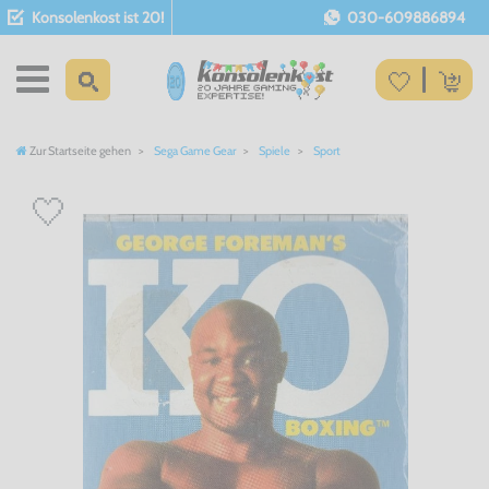
Konsolenkost ist 20!
030-609886894
Zur Startseite gehen
Sega Game Gear
Spiele
Sport