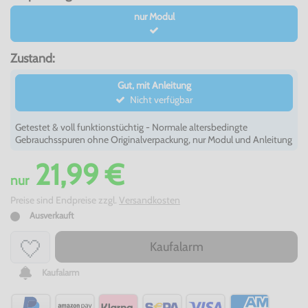
nur Modul
Zustand:
Gut, mit Anleitung
Nicht verfügbar
Getestet & voll funktionstüchtig - Normale altersbedingte
Gebrauchsspuren ohne Originalverpackung, nur Modul und Anleitung
21,99 €
nur
Preise sind Endpreise zzgl.
Versandkosten
Ausverkauft
Kaufalarm
Kaufalarm