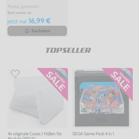
Modul, gebraucht
Bald wieder da
16,99 €
jetzt
nur
Kaufalarm
TOPSELLER
4x originale Cases / Hüllen für
SEGA Game Pack 4 in 1
Module [SEGA]