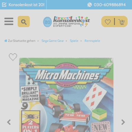
Konsolenkost ist 20!
030-609886894
Zur Startseite gehen
Sega Game Gear
Spiele
Rennspiele