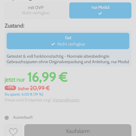
nur Modul
mit OVP
Nicht verfügbar
Zustand:
Gut
Nicht verfügbar
Getestet & voll funktionstüchtig - Normale altersbedingte
Gebrauchsspuren ohne Originalverpackung und Anleitung, nur Modul
16,99 €
jetzt
nur
20,99 €
-19%
bisher
Du sparst: 4,00 € (19 %)
Preise sind Endpreise zzgl.
Versandkosten
Ausverkauft
Kaufalarm