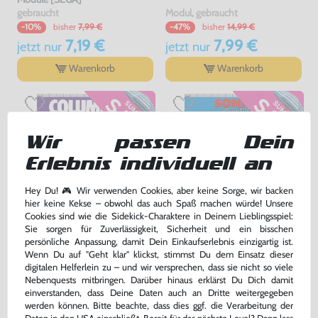
gebraucht
Modul, gebraucht
bisher
7,99 €
bisher
14,99 €
-10%
-47%
7,19 €
7,99 €
jetzt
nur
jetzt
nur
Warenkorb
Warenkorb
Wir passen Dein
Erlebnis individuell an
Hey Du! 🎮 Wir verwenden Cookies, aber keine Sorge, wir backen
hier keine Kekse – obwohl das auch Spaß machen würde! Unsere
Cookies sind wie die Sidekick-Charaktere in Deinem Lieblingsspiel:
Sie sorgen für Zuverlässigkeit, Sicherheit und ein bisschen
Columns
Sonic the Hedgehog 1
persönliche Anpassung, damit Dein Einkaufserlebnis einzigartig ist.
Wenn Du auf "Geht klar" klickst, stimmst Du dem Einsatz dieser
Modul, sehr guter Zustand, gebraucht
Modul, sehr guter Zustand, gebraucht
digitalen Helferlein zu – und wir versprechen, dass sie nicht so viele
Nebenquests mitbringen. Darüber hinaus erklärst Du Dich damit
bisher
8,99 €
bisher
22,99 €
-20%
-10%
einverstanden, dass Deine Daten auch an Dritte weitergegeben
7,19 €
20,69 €
jetzt
nur
jetzt
nur
werden können. Bitte beachte, dass dies ggf. die Verarbeitung der