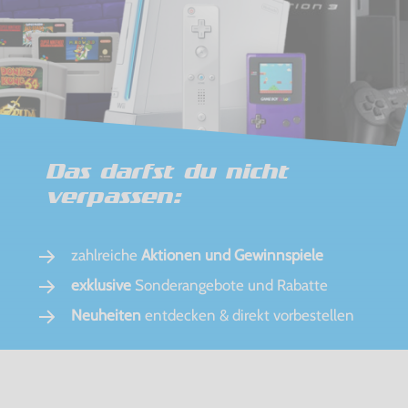
Das darfst du nicht
verpassen:
zahlreiche
Aktionen und Gewinnspiele
exklusive
Sonderangebote und Rabatte
Neuheiten
entdecken & direkt vorbestellen