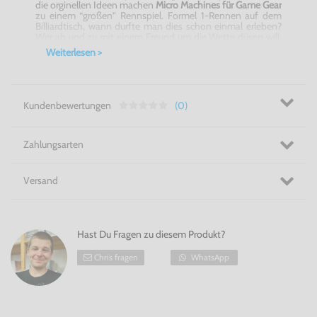
die orginellen Ideen machen
Micro Machines für Game Gear
zu einem “großen” Rennspiel. Formel 1-Rennen auf dem
Billiardtisch, wann durfte man dies schon einmal erleben?
Wer ab und zu mit einem Freund um die Wette düsen will,
wird an
Micro Machines für Game Gear
kaum
Weiterlesen >
vorbeikommen.
Verrückte Strecken für verrückte Fahrer - Micro Machines für
Game Gear
Kundenbewertungen
(0)
Zahlungsarten
Versand
Hast Du Fragen zu diesem Produkt?
Chris fragen
WhatsApp