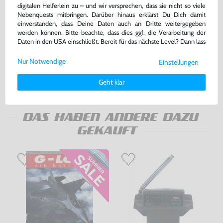
digitalen Helferlein zu – und wir versprechen, dass sie nicht so viele
Nebenquests mitbringen. Darüber hinaus erklärst Du Dich damit
einverstanden, dass Deine Daten auch an Dritte weitergegeben
Columns
Sonic the Hedgehog 1
werden können. Bitte beachte, dass dies ggf. die Verarbeitung der
Daten in den USA einschließt. Bereit für das nächste Level? Dann lass
Modul, sehr guter Zustand, gebraucht
Modul, sehr guter Zustand, gebraucht
uns gemeinsam weiterziehen! 🚀
bisher
8,99 €
bisher
22,99 €
-20%
-10%
Nur Notwendige
Einstellungen
7,19 €
20,69 €
Weitere Informationen zu den von uns verwendeten Cookies und
jetzt
nur
jetzt
nur
Deinen Rechten als Nutzer findest Du in unserer
Daten­schutz­
Geht klar
Warenkorb
Warenkorb
erklärung
und unserem
Impressum
.
DAS HABEN ANDERE DAZU
GEKAUFT