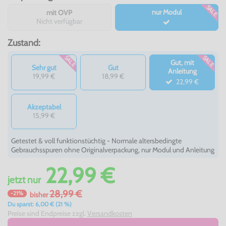
SALE
nur Modul
mit OVP
Nicht verfügbar
Zustand:
SALE
SALE
Gut, mit
Sehr gut
Gut
Anleitung
19,99 €
18,99 €
22,99 €
Akzeptabel
15,99 €
Getestet & voll funktionstüchtig - Normale altersbedingte
Gebrauchsspuren ohne Originalverpackung, nur Modul und Anleitung
22,99 €
jetzt
nur
28,99 €
-21%
bisher
Du sparst: 6,00 € (21 %)
Preise sind Endpreise zzgl.
Versandkosten