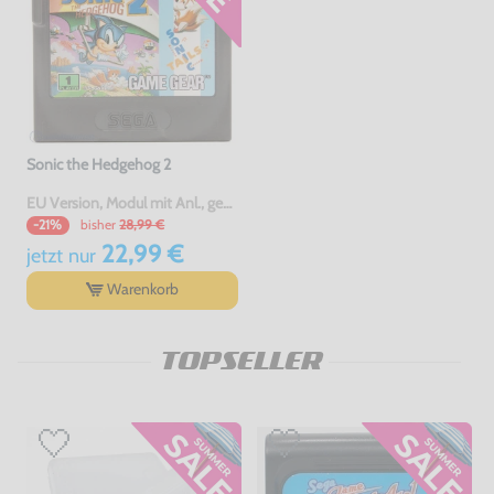
Sonic the Hedgehog 2
EU Version, Modul mit Anl., gebraucht
bisher
28,99 €
-21%
22,99 €
jetzt
nur
Warenkorb
TOPSELLER