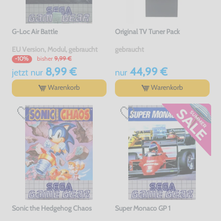
G-Loc Air Battle
Original TV Tuner Pack
EU Version, Modul, gebraucht
gebraucht
bisher
9,99 €
-10%
8,99 €
44,99 €
jetzt
nur
nur
Warenkorb
Warenkorb
Sonic the Hedgehog Chaos
Super Monaco GP 1