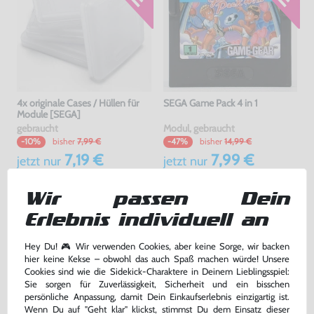
4x originale Cases / Hüllen für
SEGA Game Pack 4 in 1
Module [SEGA]
gebraucht
Modul, gebraucht
bisher
7,99 €
bisher
14,99 €
-10%
-47%
7,19 €
7,99 €
jetzt
nur
jetzt
nur
Warenkorb
Warenkorb
Wir passen Dein
Erlebnis individuell an
Hey Du! 🎮 Wir verwenden Cookies, aber keine Sorge, wir backen
hier keine Kekse – obwohl das auch Spaß machen würde! Unsere
Cookies sind wie die Sidekick-Charaktere in Deinem Lieblingsspiel:
Sie sorgen für Zuverlässigkeit, Sicherheit und ein bisschen
persönliche Anpassung, damit Dein Einkaufserlebnis einzigartig ist.
Wenn Du auf "Geht klar" klickst, stimmst Du dem Einsatz dieser