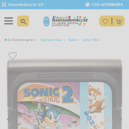
Konsolenkost ist 20!
030-609886894
Zur Startseite gehen
Sega Game Gear
Spiele
Jump 'n' Run