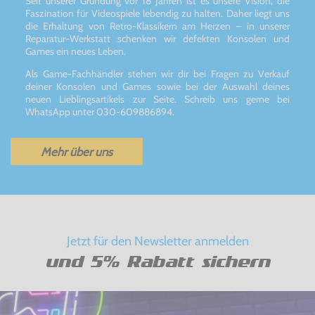
Seit unserer Gründung vor 18 Jahren ist es unsere Vision, die
Faszination für Videospiele lebendig zu halten. Daher liegt uns
die Erhaltung von Retro-Klassikern am Herzen – in unserer
Reparatur-Werkstatt schenken wir defekten Konsolen und
Games ein neues Leben.
Als Game-Fachhändler stehen wir dir bei Fragen zu Verkauf
deiner Konsolen und Games sowie bei der Auswahl deines
neuen Lieblingsartikels zur Seite. Schreib uns gerne bei
WhatsApp unter 030-609886894.
Mehr über uns
Jetzt für den Newsletter anmelden
und 5% Rabatt sichern