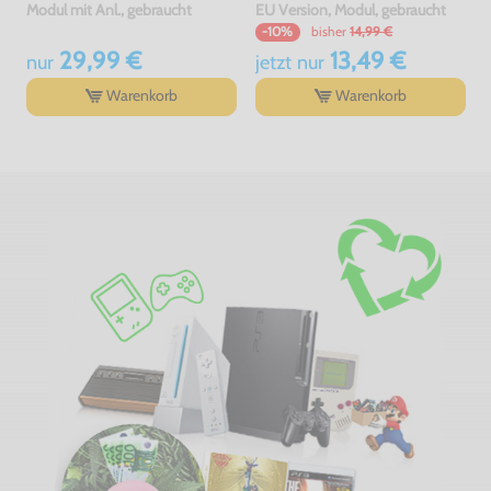
Modul mit Anl., gebraucht
EU Version, Modul, gebraucht
bisher
14,99 €
-10%
29,99 €
13,49 €
nur
jetzt
nur
Warenkorb
Warenkorb