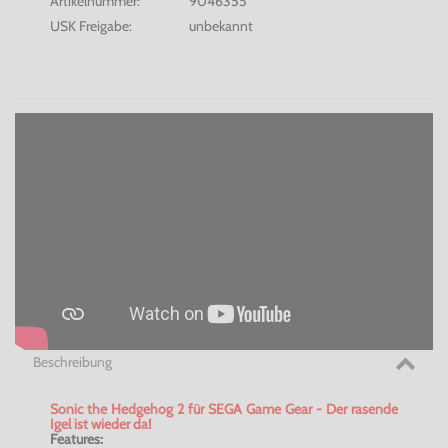
Artikelnummer:
9046355
USK Freigabe:
unbekannt
Beschreibung
Sonic the Hedgehog 2 für SEGA Game Gear - Der rasende
Igel ist wieder da!
Features: