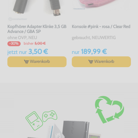
Kopfhörer Adapter Klinke 3,5 GB
Konsole #pink - rosa / Clear Red
Advance / GBA SP
ohne OVP, NEU
gebraucht, NEUWERTIG
bisher
5,00 €
-30%
3,50 €
189,99 €
jetzt
nur
nur
Warenkorb
Warenkorb