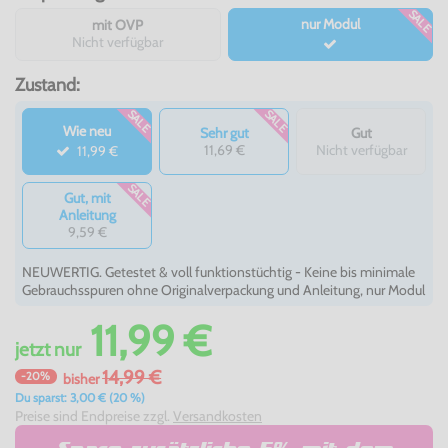
SALE
nur Modul
mit OVP
Nicht verfügbar
Zustand:
SALE
SALE
Wie neu
Sehr gut
Gut
11,69 €
Nicht verfügbar
11,99 €
SALE
Gut, mit
Anleitung
9,59 €
NEUWERTIG. Getestet & voll funktionstüchtig - Keine bis minimale
Gebrauchsspuren ohne Originalverpackung und Anleitung, nur Modul
11,99 €
jetzt
nur
14,99 €
-20%
bisher
Du sparst: 3,00 € (20 %)
Preise sind Endpreise zzgl.
Versandkosten