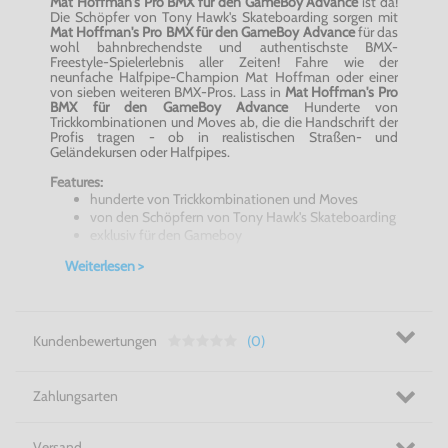
Mat Hoffman's Pro BMX für den GameBoy Advance
ist da!
Die Schöpfer von Tony Hawk's Skateboarding sorgen mit
Mat Hoffman's Pro BMX für den GameBoy Advance
für das
wohl bahnbrechendste und authentischste BMX-
Freestyle-Spielerlebnis aller Zeiten! Fahre wie der
neunfache Halfpipe-Champion Mat Hoffman oder einer
von sieben weiteren BMX-Pros. Lass in
Mat Hoffman's Pro
BMX für den GameBoy Advance
Hunderte von
Trickkombinationen und Moves ab, die die Handschrift der
Profis tragen - ob in realistischen Straßen- und
Geländekursen oder Halfpipes.
Features:
hunderte von Trickkombinationen und Moves
von den Schöpfern von Tony Hawk's Skateboarding
exklusiv für den Gameboy
Mat Hoffman's Pro BMX für den GameBoy Advance - deine
Weiterlesen >
Kumpel werden sicher neidisch sein!
In unserem Shop finden Sie über 500 GameBoy Advance
Spiele und viele weitere GameBoy Spiele (GameBoy Color
und GameBoy Classic), die natürlich auch mit dem
Kundenbewertungen
(0)
GameBoy Advance (+ GBA SP) kompatibel sind.
Zahlungsarten
Versand