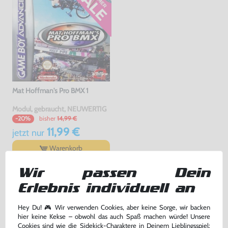
Mat Hoffman's Pro BMX 1
Modul, gebraucht, NEUWERTIG
bisher
14,99 €
-20%
11,99 €
jetzt
nur
Warenkorb
Wir passen Dein
TOPSELLER
Erlebnis individuell an
Hey Du! 🎮 Wir verwenden Cookies, aber keine Sorge, wir backen
hier keine Kekse – obwohl das auch Spaß machen würde! Unsere
Cookies sind wie die Sidekick-Charaktere in Deinem Lieblingsspiel: