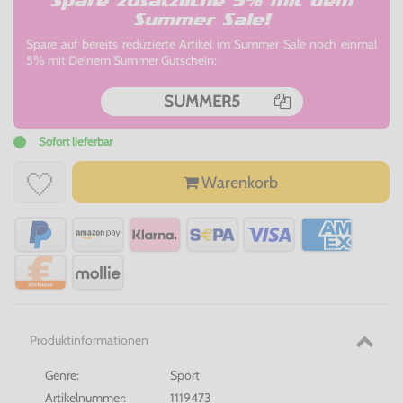
Spare zusätzliche 5% mit dem
Summer Sale!
Spare auf bereits reduzierte Artikel im Summer Sale noch einmal
5% mit Deinem Summer Gutschein:
SUMMER5
Sofort lieferbar
Warenkorb
Produktinformationen
Genre:
Sport
Artikelnummer:
1119473