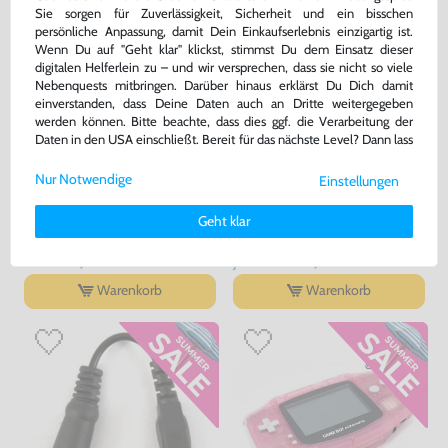
Sie sorgen für Zuverlässigkeit, Sicherheit und ein bisschen
persönliche Anpassung, damit Dein Einkaufserlebnis einzigartig ist.
Wenn Du auf "Geht klar" klickst, stimmst Du dem Einsatz dieser
digitalen Helferlein zu – und wir versprechen, dass sie nicht so viele
Nebenquests mitbringen. Darüber hinaus erklärst Du Dich damit
einverstanden, dass Deine Daten auch an Dritte weitergegeben
werden können. Bitte beachte, dass dies ggf. die Verarbeitung der
Daten in den USA einschließt. Bereit für das nächste Level? Dann lass
uns gemeinsam weiterziehen! 🚀
Wundertüte: 5 Original
5 Cases / Hüllen für Module
Nur Notwendige
Einstellungen
Weitere Informationen zu den von uns verwendeten Cookies und
GameBoy Advance Spiele
#verschiedene Farben
Deinen Rechten als Nutzer findest Du in unserer
Daten­schutz­
gebraucht
gebraucht
Geht klar
erklärung
und unserem
Impressum
.
bisher
9,99 €
-70%
42,99 €
3,00 €
nur
jetzt
nur
Warenkorb
Warenkorb