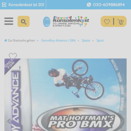
Konsolenkost ist 20!
030-609886894
Zur Startseite gehen
GameBoy Advance / GBA
Spiele
Sport