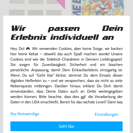
Wir passen Dein
Erlebnis individuell an
6 Original Nintendo Cases -
Super Mario Land 1
Hüllen für Module
Hey Du! 🎮 Wir verwenden Cookies, aber keine Sorge, wir backen
gebraucht
Modul, gebraucht
hier keine Kekse – obwohl das auch Spaß machen würde! Unsere
bisher
12,99 €
-10%
Cookies sind wie die Sidekick-Charaktere in Deinem Lieblingsspiel:
11,69 €
47,99 €
jetzt
nur
nur
Sie sorgen für Zuverlässigkeit, Sicherheit und ein bisschen
persönliche Anpassung, damit Dein Einkaufserlebnis einzigartig ist.
Warenkorb
Warenkorb
Wenn Du auf "Geht klar" klickst, stimmst Du dem Einsatz dieser
digitalen Helferlein zu – und wir versprechen, dass sie nicht so viele
Nebenquests mitbringen. Darüber hinaus erklärst Du Dich damit
einverstanden, dass Deine Daten auch an Dritte weitergegeben
werden können. Bitte beachte, dass dies ggf. die Verarbeitung der
Daten in den USA einschließt. Bereit für das nächste Level? Dann lass
uns gemeinsam weiterziehen! 🚀
Nur Notwendige
Einstellungen
Weitere Informationen zu den von uns verwendeten Cookies und
Deinen Rechten als Nutzer findest Du in unserer
Daten­schutz­
Geht klar
erklärung
und unserem
Impressum
.