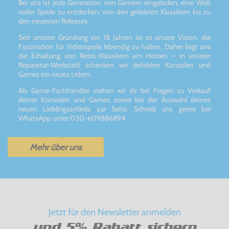
Bei uns ist jede Generation von Gamern eingeladen, eine Welt
voller Spiele zu entdecken: von den geliebten Klassikern bis zu
den neuesten Releases.
Seit unserer Gründung vor 18 Jahren ist es unsere Vision, die
Faszination für Videospiele lebendig zu halten. Daher liegt uns
die Erhaltung von Retro-Klassikern am Herzen – in unserer
Reparatur-Werkstatt schenken wir defekten Konsolen und
Games ein neues Leben.
Als Game-Fachhändler stehen wir dir bei Fragen zu Verkauf
deiner Konsolen und Games sowie bei der Auswahl deines
neuen Lieblingsartikels zur Seite. Schreib uns gerne bei
WhatsApp unter 030-609886894.
Mehr über uns
Jetzt für den Newsletter anmelden
und 5% Rabatt sichern