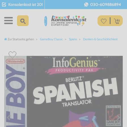
Konsolenkost ist 20!
030-609886894
Zur Startseite gehen
GameBoy Classic
Spiele
Denken & Geschicklichkeit