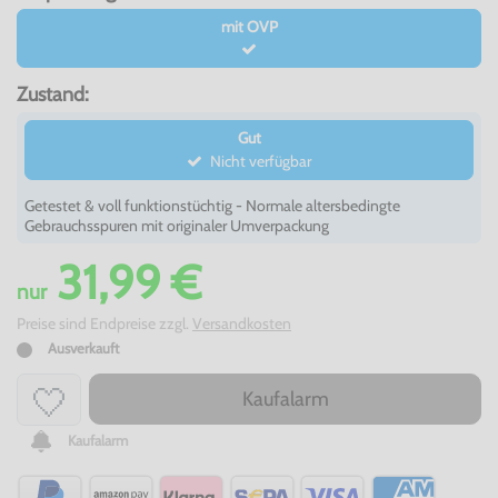
mit OVP
Zustand:
Gut
Nicht verfügbar
Getestet & voll funktionstüchtig - Normale altersbedingte
Gebrauchsspuren mit originaler Umverpackung
31,99 €
nur
Preise sind Endpreise zzgl.
Versandkosten
Ausverkauft
Kaufalarm
Kaufalarm