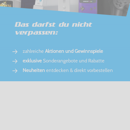
Das darfst du nicht
verpassen:
zahlreiche
Aktionen und Gewinnspiele
exklusive
Sonderangebote und Rabatte
Neuheiten
entdecken & direkt vorbestellen