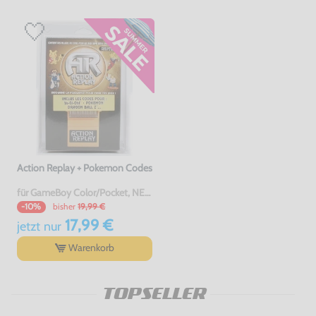
Action Replay + Pokemon Codes
für GameBoy Color/Pocket, NEU & OVP
bisher
19,99 €
-10%
17,99 €
jetzt
nur
Warenkorb
TOPSELLER