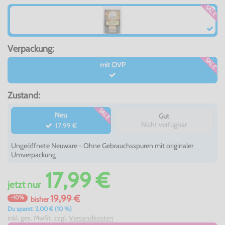
SALE
Verpackung:
SALE
mit OVP
Zustand:
SALE
Neu
Gut
Nicht verfügbar
17,99 €
Ungeöffnete Neuware - Ohne Gebrauchsspuren mit originaler
Umverpackung
17,99 €
jetzt
nur
19,99 €
-10%
bisher
Du sparst: 2,00 € (10 %)
inkl. ges. MwSt. zzgl.
Versandkosten