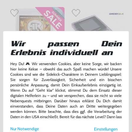
Wir passen Dein
Erlebnis individuell an
Hey Du! 🎮 Wir verwenden Cookies, aber keine Sorge, wir backen
hier keine Kekse – obwohl das auch Spaß machen würde! Unsere
Action Replay + Pokemon Codes
Konsole #Clear/Atomic Purple
Cookies sind wie die Sidekick-Charaktere in Deinem Lieblingsspiel:
für GameBoy Color/Pocket, NEU & OVP
gebraucht
Sie sorgen für Zuverlässigkeit, Sicherheit und ein bisschen
persönliche Anpassung, damit Dein Einkaufserlebnis einzigartig ist.
bisher
19,99 €
-10%
Wenn Du auf "Geht klar" klickst, stimmst Du dem Einsatz dieser
17,99 €
159,99 €
jetzt
nur
nur
digitalen Helferlein zu – und wir versprechen, dass sie nicht so viele
Nebenquests mitbringen. Darüber hinaus erklärst Du Dich damit
Warenkorb
Warenkorb
einverstanden, dass Deine Daten auch an Dritte weitergegeben
werden können. Bitte beachte, dass dies ggf. die Verarbeitung der
Daten in den USA einschließt. Bereit für das nächste Level? Dann lass
uns gemeinsam weiterziehen! 🚀
Nur Notwendige
Einstellungen
Weitere Informationen zu den von uns verwendeten Cookies und