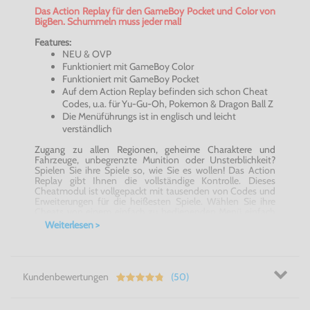
Das Action Replay für den GameBoy Pocket und Color von
BigBen. Schummeln muss jeder mal!
Features:
NEU & OVP
Funktioniert mit GameBoy Color
Funktioniert mit GameBoy Pocket
Auf dem Action Replay befinden sich schon Cheat
Codes, u.a. für Yu-Gu-Oh, Pokemon & Dragon Ball Z
Die Menüführungs ist in englisch und leicht
verständlich
Zugang zu allen Regionen, geheime Charaktere und
Fahrzeuge, unbegrenzte Munition oder Unsterblichkeit?
Spielen Sie ihre Spiele so, wie Sie es wollen! Das Action
Replay gibt Ihnen die vollständige Kontrolle. Dieses
Cheatmodul ist vollgepackt mit tausenden von Codes und
Erweiterungen für die heißesten Spiele. Wählen Sie ihre
Cheats von einem einfach zu bedienenden Menü einfach
aus und starten dann das Spiel.Das Action Replay ist voll
Weiterlesen >
aktualisierbar, Sie haben immer Zugriff auf Cheatcodes für
die neuesten Games. Besuchen Sie Codejunkies, die 100%
offiziellen Website, wo es weitere Codes und vieles mehr
zu entdecken gibt! Mit dem Action Replay ist nichts
unmöglich.
Kundenbewertungen
(50)
Für den professionellen Cheater: GameBoy Color - Action
Replay inkl. Pokemon Codes!