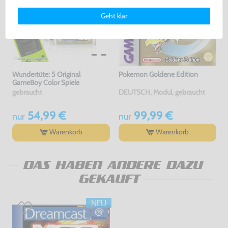
Deinen Rechten als Nutzer findest Du in unserer
Daten­schutz­
Geht klar
erklärung
und unserem
Impressum
.
Wundertüte: 5 Original
Pokemon Goldene Edition
GameBoy Color Spiele
gebraucht
DEUTSCH, Modul, gebraucht
54,99 €
99,99 €
nur
nur
Warenkorb
Warenkorb
DAS HABEN ANDERE DAZU
GEKAUFT