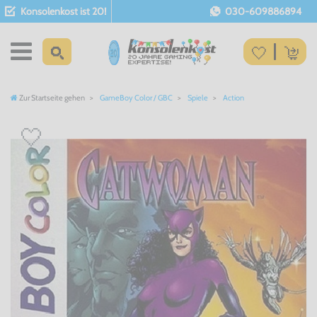
Konsolenkost ist 20!
030-609886894
Zur Startseite gehen
GameBoy Color / GBC
Spiele
Action