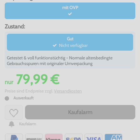
mit OVP
Zustand:
Gut
Nicht verfügbar
Getestet & voll funktionstüchtig - Normale altersbedingte
Gebrauchsspuren mit originaler Umverpackung
79,99 €
nur
Preise sind Endpreise zzgl.
Versandkosten
Ausverkauft
Kaufalarm
Kaufalarm