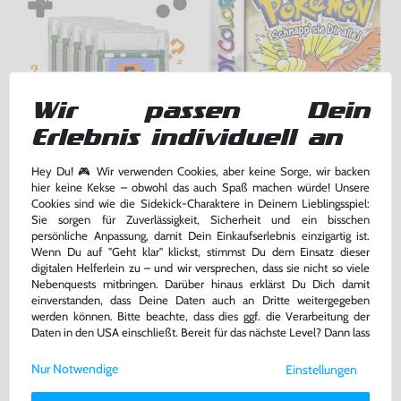
Wir passen Dein
Erlebnis individuell an
Wundertüte: 5 Original
Pokemon Goldene Edition
Hey Du! 🎮 Wir verwenden Cookies, aber keine Sorge, wir backen
GameBoy Color Spiele
hier keine Kekse – obwohl das auch Spaß machen würde! Unsere
gebraucht
DEUTSCH, Modul, gebraucht
Cookies sind wie die Sidekick-Charaktere in Deinem Lieblingsspiel:
Sie sorgen für Zuverlässigkeit, Sicherheit und ein bisschen
54,99 €
99,99 €
persönliche Anpassung, damit Dein Einkaufserlebnis einzigartig ist.
nur
nur
Wenn Du auf "Geht klar" klickst, stimmst Du dem Einsatz dieser
Warenkorb
Warenkorb
digitalen Helferlein zu – und wir versprechen, dass sie nicht so viele
Nebenquests mitbringen. Darüber hinaus erklärst Du Dich damit
einverstanden, dass Deine Daten auch an Dritte weitergegeben
werden können. Bitte beachte, dass dies ggf. die Verarbeitung der
DAS HABEN ANDERE DAZU
Daten in den USA einschließt. Bereit für das nächste Level? Dann lass
GEKAUFT
uns gemeinsam weiterziehen! 🚀
Nur Notwendige
Einstellungen
Weitere Informationen zu den von uns verwendeten Cookies und
Deinen Rechten als Nutzer findest Du in unserer
Daten­schutz­