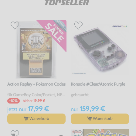
TOPSELLER
Action Replay + Pokemon Codes
Konsole #Clear/Atomic Purple
für GameBoy Color/Pocket, NEU & OVP
gebraucht
bisher
19,99 €
-10%
17,99 €
159,99 €
jetzt
nur
nur
Warenkorb
Warenkorb