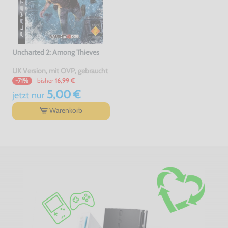
Uncharted 2: Among Thieves
UK Version, mit OVP, gebraucht
bisher
16,99 €
-71%
5,00 €
jetzt
nur
Warenkorb