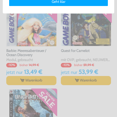
Geht klar
erklärung
und unserem
Impressum
.
Barbie: Meeresabenteuer /
Quest for Camelot
Ocean Discovery
Modul, gebraucht
mit OVP, gebraucht, NEUWERTIG
bisher
14,99 €
bisher
59,99 €
-10%
-10%
13,49 €
53,99 €
jetzt
nur
jetzt
nur
Warenkorb
Warenkorb