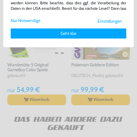
werden können. Bitte beachte, dass dies ggf. die Verarbeitung der
Daten in den USA einschließt. Bereit für das nächste Level? Dann lass
uns gemeinsam weiterziehen! 🚀
Nur Notwendige
Einstellungen
Weitere Informationen zu den von uns verwendeten Cookies und
Deinen Rechten als Nutzer findest Du in unserer
Daten­schutz­
Geht klar
erklärung
und unserem
Impressum
.
Wundertüte: 5 Original
Pokemon Goldene Edition
GameBoy Color Spiele
gebraucht
DEUTSCH, Modul, gebraucht
54,99 €
99,99 €
nur
nur
Warenkorb
Warenkorb
DAS HABEN ANDERE DAZU
GEKAUFT