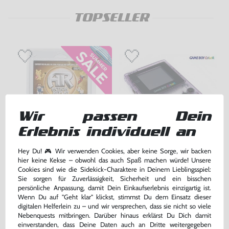
TOPSELLER
Wir passen Dein
Erlebnis individuell an
Hey Du! 🎮 Wir verwenden Cookies, aber keine Sorge, wir backen
Action Replay + Pokemon Codes
Konsole #Clear/Atomic Purple
hier keine Kekse – obwohl das auch Spaß machen würde! Unsere
Cookies sind wie die Sidekick-Charaktere in Deinem Lieblingsspiel:
für GameBoy Color/Pocket, NEU & OVP
gebraucht
Sie sorgen für Zuverlässigkeit, Sicherheit und ein bisschen
bisher
19,99 €
-10%
persönliche Anpassung, damit Dein Einkaufserlebnis einzigartig ist.
17,99 €
159,99 €
jetzt
nur
nur
Wenn Du auf "Geht klar" klickst, stimmst Du dem Einsatz dieser
digitalen Helferlein zu – und wir versprechen, dass sie nicht so viele
Warenkorb
Warenkorb
Nebenquests mitbringen. Darüber hinaus erklärst Du Dich damit
einverstanden, dass Deine Daten auch an Dritte weitergegeben