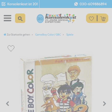
Konsolenkost ist 20!
030-609886894
Zur Startseite gehen
GameBoy Color / GBC
Spiele