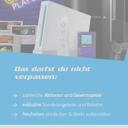
Das darfst du nicht
verpassen:
zahlreiche
Aktionen und Gewinnspiele
exklusive
Sonderangebote und Rabatte
Neuheiten
entdecken & direkt vorbestellen