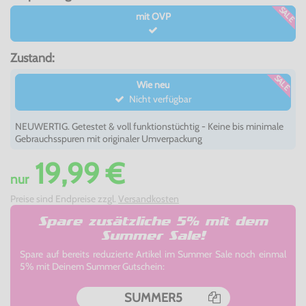
SALE
mit OVP
Zustand:
SALE
Wie neu
Nicht verfügbar
NEUWERTIG. Getestet & voll funktionstüchtig - Keine bis minimale
Gebrauchsspuren mit originaler Umverpackung
19,99 €
nur
Preise sind Endpreise zzgl.
Versandkosten
Spare zusätzliche 5% mit dem
Summer Sale!
Spare auf bereits reduzierte Artikel im Summer Sale noch einmal
5% mit Deinem Summer Gutschein:
SUMMER5