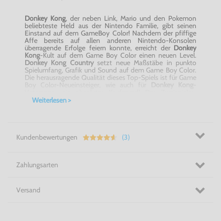
Donkey Kong
, der neben Link, Mario und den
Pokemon
beliebteste Held aus der Nintendo Familie, gibt seinen
Einstand auf dem GameBoy
Color
! Nachdem der pfiffige
Affe bereits auf allen anderen Nintendo-Konsolen
überragende Erfolge feiern konnte, erreicht der
Donkey
Kong
-Kult auf dem Game Boy
Color
einen neuen Level.
Donkey Kong Country
setzt neue Maßstäbe in punkto
Spielumfang, Grafik und Sound auf dem Game Boy
Color
.
Die herausragende Qualität dieses Top-Spiels ist für Game
Boy
Color-Neueinsteiger
, wie auch für
Donkey Kong
-
Veteranen, ein absoluter Kaufgrund! Der Zweispieler-
Modus nutzt das Universal Game Link Kabel und mit dem
Weiterlesen >
Game Boy Printer können die Charaktere des Spiels als
lustige Sticker ausgedruckt werden. Diese Features werden,
neben einer erhöhten Nachfrage nach dem Modul selbst,
auch eine deutliche Umsatzsteigerung bei dem Verkauf der
unterstützten Hardware mit sich bringen!
Kundenbewertungen
(3)
Entdecke das Wilde in dir! Donkey Kong Country für
GameBoy
Color
!
Zahlungsarten
Versand