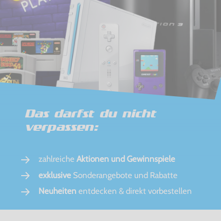
Das darfst du nicht
verpassen:
zahlreiche
Aktionen und Gewinnspiele
exklusive
Sonderangebote und Rabatte
Neuheiten
entdecken & direkt vorbestellen