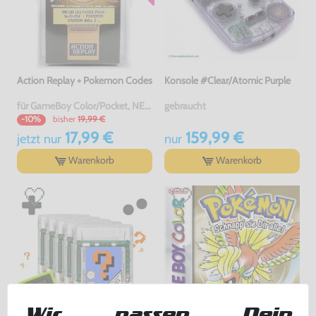
Action Replay + Pokemon Codes
Konsole #Clear/Atomic Purple
für GameBoy Color/Pocket, NEU & OVP
gebraucht
bisher
19,99 €
-10%
17,99 €
159,99 €
jetzt
nur
nur
Warenkorb
Warenkorb
Wir passen Dein