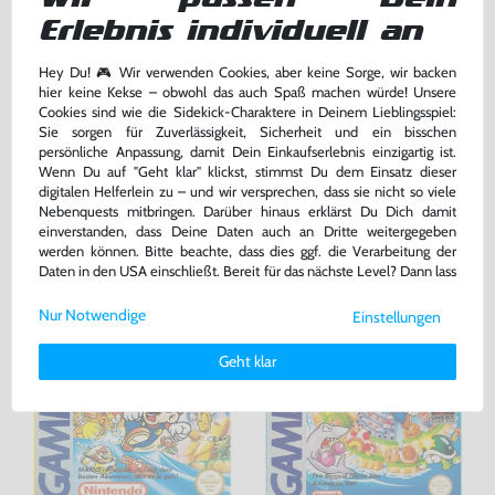
Erlebnis individuell an
Wundertüte: 5 Original
Pokemon Goldene Edition
GameBoy Color Spiele
gebraucht
DEUTSCH, Modul, gebraucht
Hey Du! 🎮 Wir verwenden Cookies, aber keine Sorge, wir backen
hier keine Kekse – obwohl das auch Spaß machen würde! Unsere
54,99 €
99,99 €
Cookies sind wie die Sidekick-Charaktere in Deinem Lieblingsspiel:
nur
nur
Sie sorgen für Zuverlässigkeit, Sicherheit und ein bisschen
Warenkorb
Warenkorb
persönliche Anpassung, damit Dein Einkaufserlebnis einzigartig ist.
Wenn Du auf "Geht klar" klickst, stimmst Du dem Einsatz dieser
digitalen Helferlein zu – und wir versprechen, dass sie nicht so viele
Nebenquests mitbringen. Darüber hinaus erklärst Du Dich damit
DAS HABEN ANDERE DAZU
einverstanden, dass Deine Daten auch an Dritte weitergegeben
GEKAUFT
werden können. Bitte beachte, dass dies ggf. die Verarbeitung der
Daten in den USA einschließt. Bereit für das nächste Level? Dann lass
uns gemeinsam weiterziehen! 🚀
Nur Notwendige
Einstellungen
Weitere Informationen zu den von uns verwendeten Cookies und
Deinen Rechten als Nutzer findest Du in unserer
Daten­schutz­
Geht klar
erklärung
und unserem
Impressum
.