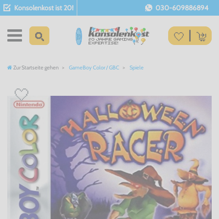
Konsolenkost ist 20!
030-609886894
Zur Startseite gehen
GameBoy Color / GBC
Spiele