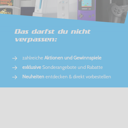
Das darfst du nicht
verpassen:
zahlreiche
Aktionen und Gewinnspiele
exklusive
Sonderangebote und Rabatte
Neuheiten
entdecken & direkt vorbestellen