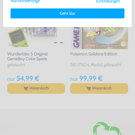
Nur Notwendige
Einstellungen
Weitere Informationen zu den von uns verwendeten Cookies und
Deinen Rechten als Nutzer findest Du in unserer
Daten­schutz­
Geht klar
erklärung
und unserem
Impressum
.
Wundertüte: 5 Original
Pokemon Goldene Edition
GameBoy Color Spiele
gebraucht
DEUTSCH, Modul, gebraucht
54,99 €
99,99 €
nur
nur
Warenkorb
Warenkorb