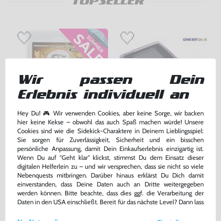
TOPSELLER
Wir passen Dein
Erlebnis individuell an
Hey Du! 🎮 Wir verwenden Cookies, aber keine Sorge, wir backen
hier keine Kekse – obwohl das auch Spaß machen würde! Unsere
Cookies sind wie die Sidekick-Charaktere in Deinem Lieblingsspiel:
Action Replay + Pokemon Codes
Konsole #Clear/Atomic Purple
Sie sorgen für Zuverlässigkeit, Sicherheit und ein bisschen
persönliche Anpassung, damit Dein Einkaufserlebnis einzigartig ist.
für GameBoy Color/Pocket, NEU & OVP
gebraucht
Wenn Du auf "Geht klar" klickst, stimmst Du dem Einsatz dieser
bisher
19,99 €
-10%
digitalen Helferlein zu – und wir versprechen, dass sie nicht so viele
17,99 €
159,99 €
jetzt
nur
nur
Nebenquests mitbringen. Darüber hinaus erklärst Du Dich damit
einverstanden, dass Deine Daten auch an Dritte weitergegeben
Warenkorb
Warenkorb
werden können. Bitte beachte, dass dies ggf. die Verarbeitung der
Daten in den USA einschließt. Bereit für das nächste Level? Dann lass
uns gemeinsam weiterziehen! 🚀