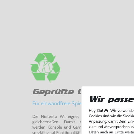
Geprüfte Qualität
Wir passe
Für einwandfreie Spielerlebnisse
Hey Du! 🎮 Wir verwenden
Die Nintento Wii eignet sich perfekt für Retro-Ga
Cookies sind wie die Sideki
gleichermaßen. Damit du ein einwandfreies Spie
Anpassung, damit Dein Einka
werden Konsole und Game in unserer Reparatur-Werks
zu – und wir versprechen, d
sorgfältig auf Funktionalität getestet, gereinigt und bei Bed
Daten auch an Dritte weite