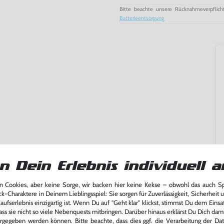
Bitte beachte unsere Rücknahmeverpflich
Batterieentsorgung
n Dein Erlebnis individuell a
 Cookies, aber keine Sorge, wir backen hier keine Kekse – obwohl das auch 
ming-Fans und neue Entdecker
ck-Charaktere in Deinem Lieblingsspiel: Sie sorgen für Zuverlässigkeit, Sicherheit 
lerlebnis genießen kannst,
ufserlebnis einzigartig ist. Wenn Du auf "Geht klar" klickst, stimmst Du dem Einsatz
tatt von unseren Fachkräften
ass sie nicht so viele Nebenquests mitbringen. Darüber hinaus erklärst Du Dich dam
arf repariert.
rgegeben werden können. Bitte beachte, dass dies ggf. die Verarbeitung der Da