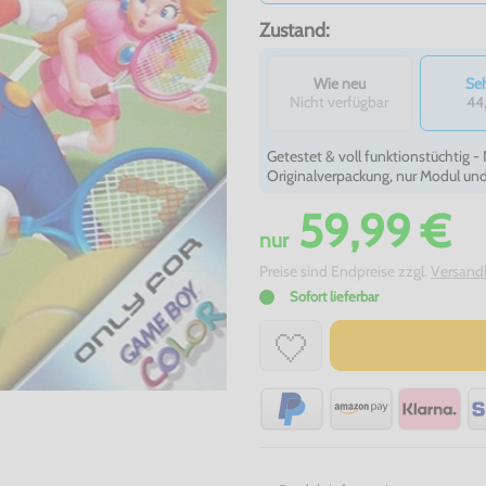
Zustand:
Wie neu
Seh
Nicht verfügbar
44
Getestet & voll funktionstüchtig 
Originalverpackung, nur Modul un
59,99 €
nur
Preise sind Endpreise zzgl.
Versand
Sofort lieferbar