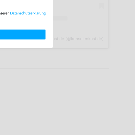
nserer
Daten­schutz­erklärung
A post shared by konsolenkost.de (@konsolenkost.de)