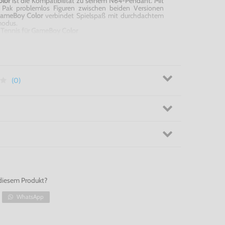
olor
ist die Kompatibilität zu seinem N64-Pendant. Mit
er Pak problemlos Figuren zwischen beiden Versionen
 GameBoy Color
verbindet Spielspaß mit durchdachtem
modus.
 Tennis für GameBoy Color
(0)
diesem Produkt?
WhatsApp