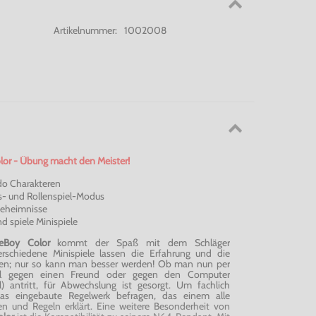
Artikelnummer:
1002008
lor - Übung macht den Meister!
do Charakteren
s- und Rollenspiel-Modus
 Geheimnisse
nd spiele Minispiele
meBoy Color
kommt der Spaß mit dem Schläger
erschiedene Minispiele lassen die Erfahrung und die
llen; nur so kann man besser werden! Ob man nun per
el gegen einen Freund oder gegen den Computer
 antritt, für Abwechslung ist gesorgt. Um fachlich
s eingebaute Regelwerk befragen, das einem alle
en und Regeln erklärt. Eine weitere Besonderheit von