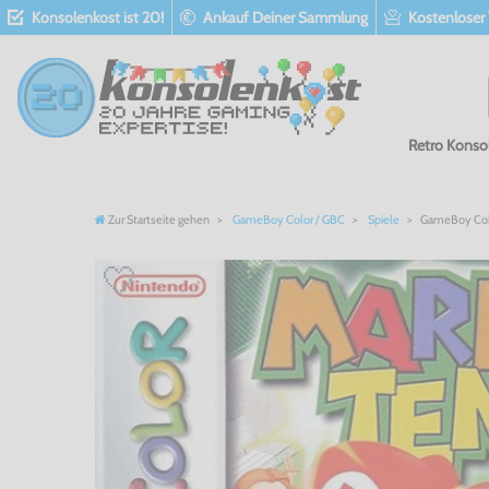
Konsolenkost ist 20!
Ankauf Deiner Sammlung
Kostenloser
Retro Konso
Zur Startseite gehen
GameBoy Color / GBC
Spiele
GameBoy Color