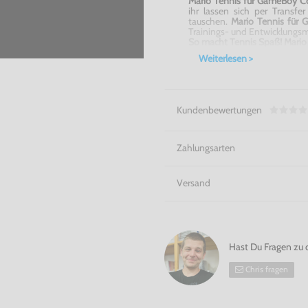
Mario Tennis für GameBoy C
ihr lassen sich per Transf
tauschen.
Mario Tennis für
Trainings- und Entwicklungs
So macht Tennis Spaß! Mario
Weiterlesen >
Kundenbewertungen
Zahlungsarten
Versand
Hast Du Fragen zu 
Chris fragen