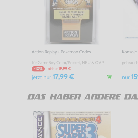
Action Replay + Pokemon Codes
Konsole 
für GameBoy Color/Pocket, NEU & OVP
gebrauc
bisher
19,99 €
-10%
17,99 €
15
jetzt
nur
nur
DAS HABEN ANDERE DA