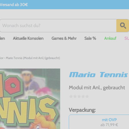
 Versand ab 30€
len
Aktuelle Konsolen
Games & Mehr
Sale %
Ankauf
S
 - Mario Tennis (Modul mit Anl.) (gebraucht)
Mario Tennis
Modul mit Anl., gebraucht
Verpackung:
mit OVP
ab 71,99 €