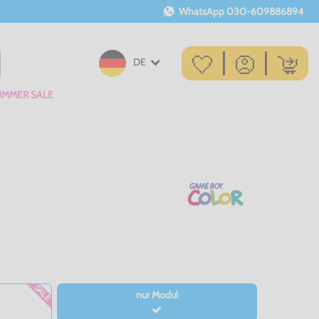
WhatsApp
030-609886894
DE
UMMER SALE
SALE
nur Modul