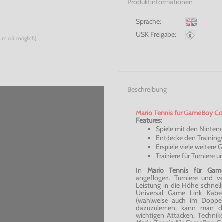
Produktinformationen
Sprache:
USK Freigabe:
num o.ä. möglich)
Beschreibung
Mario Tennis für GameBoy Co
Features:
Spiele mit den Ninten
Entdecke den Training
Erspiele viele weitere
Trainiere für Turniere u
In
Mario Tennis für Ga
angeflogen. Turniere und v
Leistung in die Höhe schne
Universal Game Link Kab
(wahlweise auch im Doppel)
dazuzulernen, kann man da
wichtigen Attacken, Technik