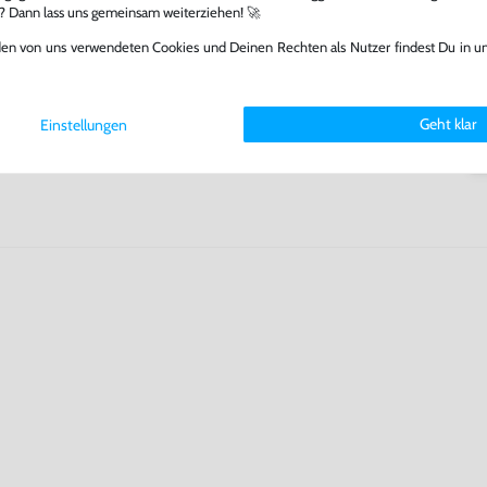
l? Dann lass uns gemeinsam weiterziehen! 🚀
fst oder verkaufst, trägst du
 Games zu verlängern und damit
den von uns verwendeten Cookies und Deinen Rechten als Nutzer findest Du in u
.
Geht klar
Einstellungen