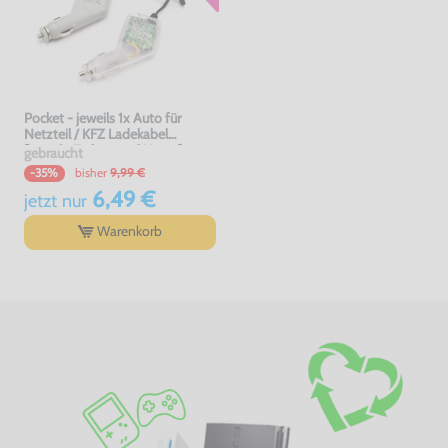
Pocket - jeweils 1x Auto für
Netzteil / KFZ Ladekabel
[versch. Farben und Herst.]
gebraucht
bisher
9,99 €
-35%
6,49 €
jetzt
nur
Warenkorb