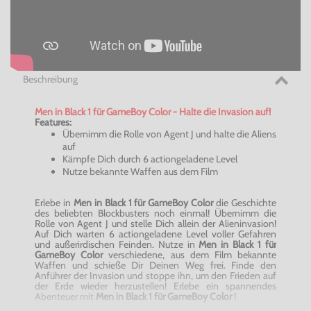
Beschreibung
Men in Black 1 für GameBoy Color - Halte die Invasion auf!
Features:
Übernimm die Rolle von Agent J und halte die Aliens
auf
Kämpfe Dich durch 6 actiongeladene Level
Nutze bekannte Waffen aus dem Film
Erlebe in
Men in Black 1 für GameBoy Color
die Geschichte
des beliebten Blockbusters noch einmal! Übernimm die
Rolle von Agent J und stelle Dich allein der Alieninvasion!
Auf Dich warten 6 actiongeladene Level voller Gefahren
und außerirdischen Feinden. Nutze in
Men in Black 1 für
GameBoy Color
verschiedene, aus dem Film bekannte
Waffen und schieße Dir Deinen Weg frei. Finde den
Anführer der Invasion und stoppe ihn, um den Frieden auf
der Erde wieder herzustellen! Erlebe ein spannendes
Abenteuer mit
Men in Black 1 für GameBoy Color
!