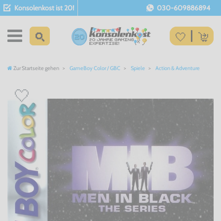
Konsolenkost ist 20!
030-609886894
Zur Startseite gehen
GameBoy Color / GBC
Spiele
Action & Adventure