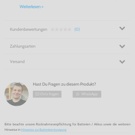
Das Schicksal liegt in Deinen Händen! - Men in Black 1 für
Weiterlesen >
GameBoy Color
Kundenbewertungen
(0)
Zahlungsarten
Versand
Hast Du Fragen zu diesem Produkt?
Chris fragen
WhatsApp
Bitte beachte unsere Rücknahmeverpflichtung für Batterien / Akkus sowie die weiteren
Hinweise in
Hinweise zur Batterieentsorgung