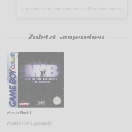
A post shared by konsolenkost.de (@konsolenkost.de)
Zuletzt angesehen
Men in Black 1
Modul mit Anl., gebraucht