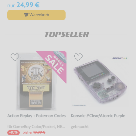
24,99 €
nur
Warenkorb
TOPSELLER
Action Replay + Pokemon Codes
Konsole #Clear/Atomic Purple
für GameBoy Color/Pocket, NEU & OVP
gebraucht
bisher
19,99 €
-10%