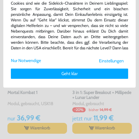
Cookies sind wie die Sidekick-Charaktere in Deinem Lieblingsspiel:
DAS HABEN ANDERE DAZU
Sie sorgen für Zuverlässigkeit, Sicherheit und ein bisschen
GEKAUFT
persönliche Anpassung, damit Dein Einkaufserlebnis einzigartig ist.
Wenn Du auf "Geht klar" klickst, stimmst Du dem Einsatz dieser
digitalen Helferlein zu – und wir versprechen, dass sie nicht so viele
Nebenquests mitbringen. Darüber hinaus erklärst Du Dich damit
einverstanden, dass Deine Daten auch an Dritte weitergegeben
werden können. Bitte beachte, dass dies ggf. die Verarbeitung der
Daten in den USA einschließt. Bereit für das nächste Level? Dann lass
uns gemeinsam weiterziehen! 🚀
Nur Notwendige
Einstellungen
Weitere Informationen zu den von uns verwendeten Cookies und
Deinen Rechten als Nutzer findest Du in unserer
Daten­schutz­
Geht klar
erklärung
und unserem
Impressum
.
Mortal Kombat 1
3 in 1: Super Breakout + Millipede
+ Lunar Lander
Modul, gebraucht, USK18
Modul, gebraucht
bisher
14,99 €
-20%
36,99 €
11,99 €
nur
jetzt
nur
Warenkorb
Warenkorb