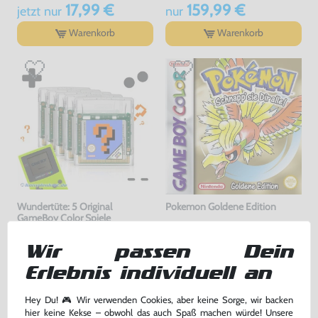
17,99 €
159,99 €
jetzt
nur
nur
Warenkorb
Warenkorb
Wundertüte: 5 Original
Pokemon Goldene Edition
GameBoy Color Spiele
gebraucht
DEUTSCH, Modul, gebraucht
Wir passen Dein
54,99 €
99,99 €
nur
nur
Erlebnis individuell an
Warenkorb
Warenkorb
Hey Du! 🎮 Wir verwenden Cookies, aber keine Sorge, wir backen
hier keine Kekse – obwohl das auch Spaß machen würde! Unsere