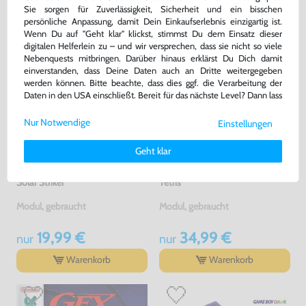
GEKAUFT
Sie sorgen für Zuverlässigkeit, Sicherheit und ein bisschen
persönliche Anpassung, damit Dein Einkaufserlebnis einzigartig ist.
Wenn Du auf "Geht klar" klickst, stimmst Du dem Einsatz dieser
digitalen Helferlein zu – und wir versprechen, dass sie nicht so viele
Nebenquests mitbringen. Darüber hinaus erklärst Du Dich damit
einverstanden, dass Deine Daten auch an Dritte weitergegeben
werden können. Bitte beachte, dass dies ggf. die Verarbeitung der
Daten in den USA einschließt. Bereit für das nächste Level? Dann lass
uns gemeinsam weiterziehen! 🚀
Nur Notwendige
Einstellungen
Weitere Informationen zu den von uns verwendeten Cookies und
Deinen Rechten als Nutzer findest Du in unserer
Daten­schutz­
Geht klar
erklärung
und unserem
Impressum
.
Solar Striker
Tetris
Modul, gebraucht
Modul, gebraucht
19,99 €
34,99 €
nur
nur
Warenkorb
Warenkorb