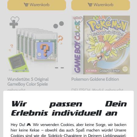
Warenkorb
Warenkorb
Wundertüte: 5 Original
Pokemon Goldene Edition
GameBoy Color Spiele
gebraucht
DEUTSCH, Modul, gebraucht
54,99 €
99,99 €
Wir passen Dein
nur
nur
Erlebnis individuell an
Warenkorb
Warenkorb
Hey Du! 🎮 Wir verwenden Cookies, aber keine Sorge, wir backen
hier keine Kekse – obwohl das auch Spaß machen würde! Unsere
DAS HABEN ANDERE DAZU
Cookies sind wie die Sidekick-Charaktere in Deinem Lieblingsspiel: