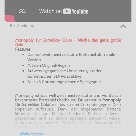
Beschreibung
Monopoly für GameBoy Color - Mache das ganz große
Geld
Features:
Das weltweit meistverkaufte Brettspiel als mobile
Version
Mit den Original-Regeln
Aufwendige grafische Umsetzung aus der
isometrischen 3D-Perspektive
Bis zu 3 Computergesteuerte Spielgegner
Monopoly ist das weltweit meistverkaufte und wohl auch
bekannteste Brettspiel überhaupt. Du kannst in
Monopoly
für GameBoy Color
mit bis zu drei Computergegner Dein
Imperium aufbauen. Dank der eingebauten Batterie
können bis zu 15 verschiedene Partien jederzeit
gespeichert und zu einem späteren Zeitpunkt wieder
aufgenommen werden. Schaffe Dir in
Monopoly für
GameBoy Color
ein Imperium und nimm Deiner
Konkurrenz die Luft zum Atmen.
Weiterlesen >