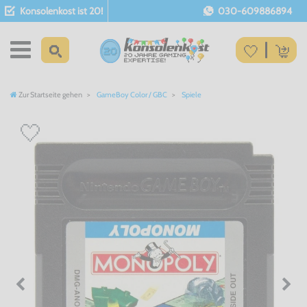
Konsolenkost ist 20!
030-609886894
Zur Startseite gehen
GameBoy Color / GBC
Spiele