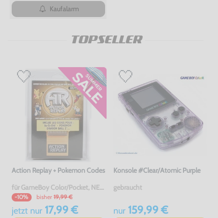
Kaufalarm
TOPSELLER
Action Replay + Pokemon Codes
Konsole #Clear/Atomic Purple
für GameBoy Color/Pocket, NEU & OVP
gebraucht
bisher
19,99 €
-10%
17,99 €
159,99 €
jetzt
nur
nur