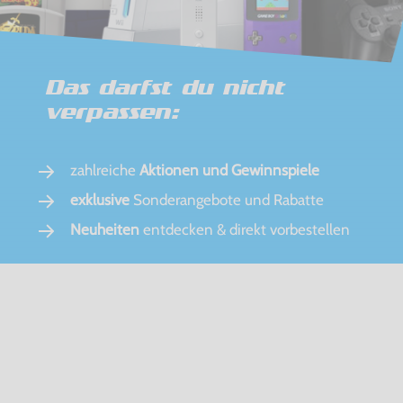
Das darfst du nicht
verpassen:
zahlreiche
Aktionen und Gewinnspiele
exklusive
Sonderangebote und Rabatte
Neuheiten
entdecken & direkt vorbestellen