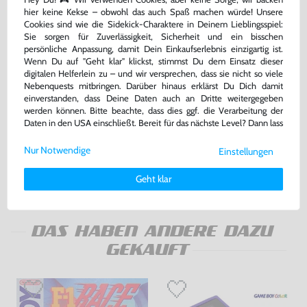
hier keine Kekse – obwohl das auch Spaß machen würde! Unsere
Cookies sind wie die Sidekick-Charaktere in Deinem Lieblingsspiel:
Sie sorgen für Zuverlässigkeit, Sicherheit und ein bisschen
persönliche Anpassung, damit Dein Einkaufserlebnis einzigartig ist.
Wenn Du auf "Geht klar" klickst, stimmst Du dem Einsatz dieser
digitalen Helferlein zu – und wir versprechen, dass sie nicht so viele
Nebenquests mitbringen. Darüber hinaus erklärst Du Dich damit
einverstanden, dass Deine Daten auch an Dritte weitergegeben
Wundertüte: 5 Original
Pokemon Goldene Edition
werden können. Bitte beachte, dass dies ggf. die Verarbeitung der
GameBoy Color Spiele
Daten in den USA einschließt. Bereit für das nächste Level? Dann lass
gebraucht
DEUTSCH, Modul, gebraucht
uns gemeinsam weiterziehen! 🚀
Nur Notwendige
Einstellungen
Weitere Informationen zu den von uns verwendeten Cookies und
54,99 €
99,99 €
nur
nur
Deinen Rechten als Nutzer findest Du in unserer
Daten­schutz­
Geht klar
erklärung
und unserem
Impressum
.
Warenkorb
Warenkorb
DAS HABEN ANDERE DAZU
GEKAUFT