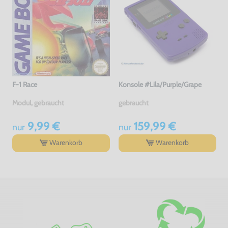
F-1 Race
Konsole #Lila/Purple/Grape
Modul, gebraucht
gebraucht
9,99 €
159,99 €
nur
nur
Warenkorb
Warenkorb