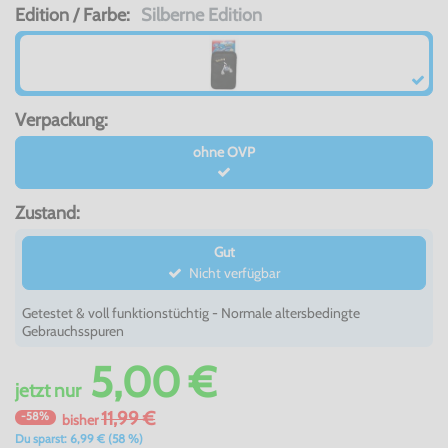
Edition / Farbe:
Silberne Edition
Verpackung:
ohne OVP
Zustand:
Gut
Nicht verfügbar
Getestet & voll funktionstüchtig - Normale altersbedingte
Gebrauchsspuren
5,00 €
jetzt
nur
11,99 €
-58%
bisher
Du sparst: 6,99 € (58 %)