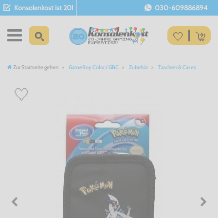
Konsolenkost ist 20!
030-609886894
Zur Startseite gehen
GameBoy Color / GBC
Zubehör
Taschen & Cases