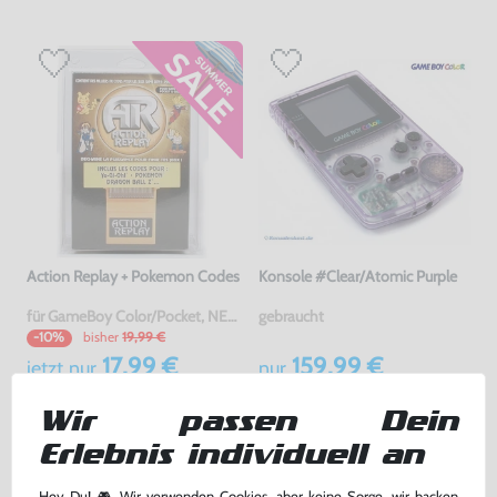
Action Replay + Pokemon Codes
Konsole #Clear/Atomic Purple
für GameBoy Color/Pocket, NEU & OVP
gebraucht
bisher
19,99 €
-10%
17,99 €
159,99 €
jetzt
nur
nur
Warenkorb
Warenkorb
Wir passen Dein
Erlebnis individuell an
Hey Du! 🎮 Wir verwenden Cookies, aber keine Sorge, wir backen