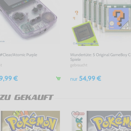
#Clear/Atomic Purple
Wundertüte: 5 Original GameBoy C
Spiele
ht
gebraucht
9,99 €
54,99 €
nur
ZU GEKAUFT