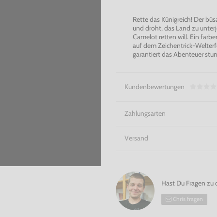
Rette das Künigreich! Der büs
und droht, das Land zu unterj
Camelot retten will. Ein far
auf dem Zeichentrick-Welterfo
garantiert das Abenteuer st
Kundenbewertungen
Zahlungsarten
Versand
Hast Du Fragen zu 
Chris fragen