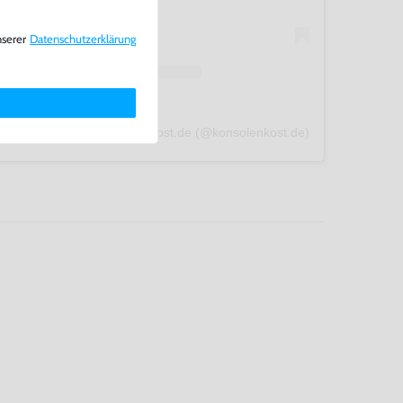
nserer
Daten­schutz­erklärung
A post shared by konsolenkost.de (@konsolenkost.de)