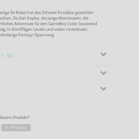
artige Sir Ruber hat das Schwert Excalibur gestohlen
ochen. Du bist Kayley, die junge Abenteuerin, die
benfrohes Adventure für den GameBoy Color, basierend
lg. In 8 kniffligen Leveln und vielen Unterleveln
undenlange Fantasy-Spannung.
(0)
diesem Produkt?
WhatsApp