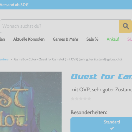
 Versand ab 30€
len
Aktuelle Konsolen
Games & Mehr
Sale %
Ankauf
S
enture
GameBoy Color - Quest for Camelot (mit OVP) (sehr guter Zustand) (gebraucht)
Quest for Ca
mit OVP, sehr guter Zustan
Besonderheiten:
Standard