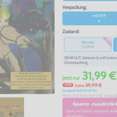
Verpackung:
mit OVP
Zustand:
SALE
Wie neu
53,99 €
SEHR GUT. Getestet & voll funktio
Umverpackung
31,99 €
jetzt
nur
39,99 €
-20%
bisher
Du sparst: 8,00 € (20 %)
Preise sind Endpreise zzgl.
Versand
Spare zusätzli
Spare auf bereits reduzierte A
Gutschein: