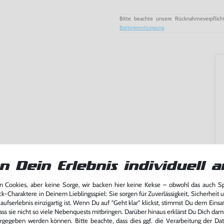
Bitte beachte unsere Rücknahmeverpflich
Batterieentsorgung
n Dein Erlebnis individuell a
 Cookies, aber keine Sorge, wir backen hier keine Kekse – obwohl das auch 
ck-Charaktere in Deinem Lieblingsspiel: Sie sorgen für Zuverlässigkeit, Sicherheit 
ufserlebnis einzigartig ist. Wenn Du auf "Geht klar" klickst, stimmst Du dem Einsatz
ming-Fans und neue Entdecker
ass sie nicht so viele Nebenquests mitbringen. Darüber hinaus erklärst Du Dich dam
lerlebnis genießen kannst,
rgegeben werden können. Bitte beachte, dass dies ggf. die Verarbeitung der Da
tatt von unseren Fachkräften