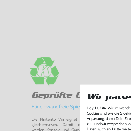
Geprüfte Qualität
Wir passe
Für einwandfreie Spielerlebnisse
Hey Du! 🎮 Wir verwenden
Cookies sind wie die Sideki
Anpassung, damit Dein Einka
Die Nintento Wii eignet sich perfekt für Retro-Ga
zu – und wir versprechen, d
gleichermaßen. Damit du ein einwandfreies Spie
Daten auch an Dritte weite
werden Konsole und Game in unserer Reparatur-Werks