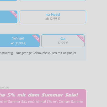
SALE
nur Modul
ab 12,99 €
SALE
SALE
Sehr gut
Gut
17,99 €
31,99 €
nstüchtig - Nur geringe Gebrauchsspuren mit originaler
kosten
che 5% mit dem Summer Sale!
rtikel im Summer Sale noch einmal 5% mit Deinem Summer