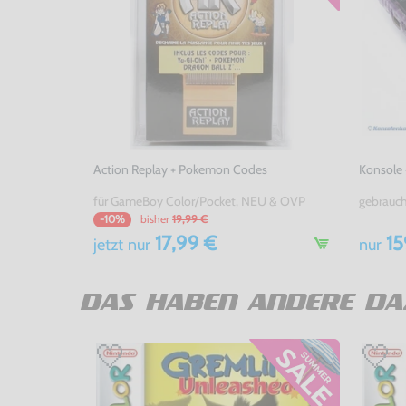
Action Replay + Pokemon Codes
Konsole 
für GameBoy Color/Pocket, NEU & OVP
gebrauc
bisher
19,99 €
-10%
17,99 €
15
jetzt
nur
nur
DAS HABEN ANDERE DA