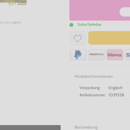
num o.ä. möglich)
Sofort lieferbar
Produktinformationen
Verpackung:
Englisch
Artikelnummer:
1029328
Beschreibung