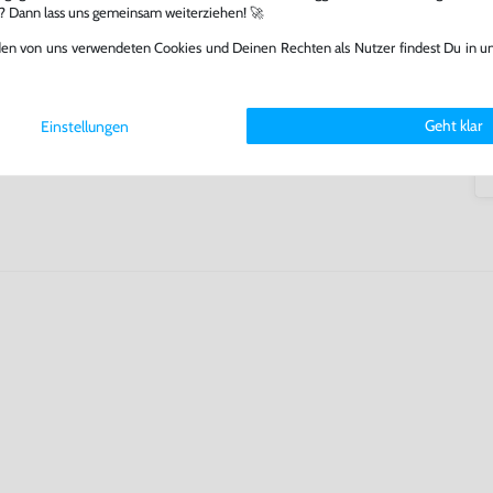
l? Dann lass uns gemeinsam weiterziehen! 🚀
arf repariert.
den von uns verwendeten Cookies und Deinen Rechten als Nutzer findest Du in u
fst oder verkaufst, trägst du
 Games zu verlängern und damit
.
Geht klar
Einstellungen