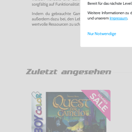
Bereit für das nächste Leve
sorgfältig auf Funktionalität getestet, gereinigt und bei Bed
Weitere Informationen zu 
Indem du gebrauchte Games und Konsolen bei uns kau
und unserem
Impressum
.
außerdem dazu bei, den Lebenszyklus von Konsolen und
wertvolle Ressourcen zu schonen und Abfall zu vermeiden
Nur Notwendige
Zuletzt angesehen