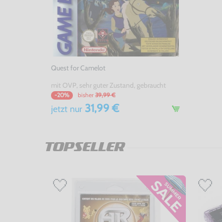
Quest for Camelot
mit OVP, sehr guter Zustand, gebraucht
bisher
39,99 €
-20%
31,99 €
jetzt
nur
TOPSELLER