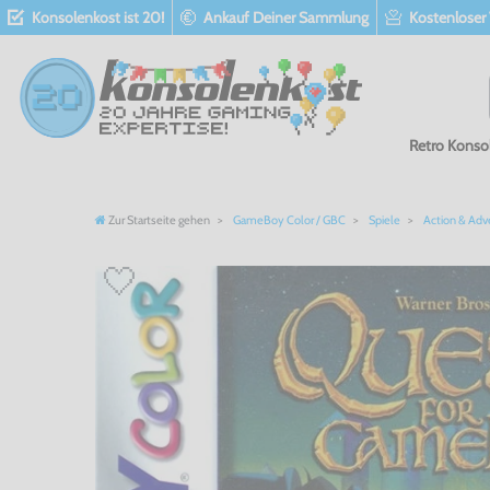
Konsolenkost ist 20!
Ankauf Deiner Sammlung
Kostenloser
Retro Konso
Zur Startseite gehen
GameBoy Color / GBC
Spiele
Action & Adv