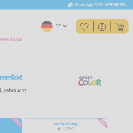
WhatsApp
030-609886894
DE
UMMER SALE
melot
d, gebraucht
SALE
SALE
nur Anleitung
ab 4,79 €