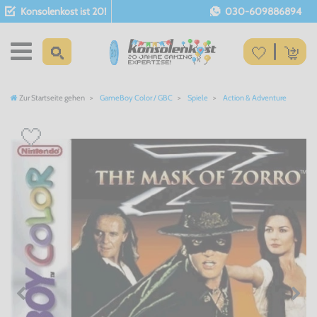
Konsolenkost ist 20!
030-609886894
Zur Startseite gehen
GameBoy Color / GBC
Spiele
Action & Adventure