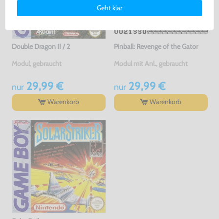
Deinen Rechten als Nutzer findest Du in unserer
Daten­schutz­
Geht klar
erklärung
und unserem
Impressum
.
Double Dragon II / 2
Pinball: Revenge of the Gator
Modul, gebraucht
Modul mit Anl., gebraucht
29,99 €
29,99 €
nur
nur
Warenkorb
Warenkorb