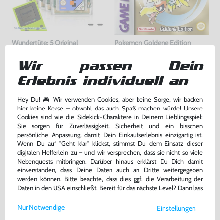
Wundertüte: 5 Original
Pokemon Goldene Edition
GameBoy Color Spiele
gebraucht
DEUTSCH, Modul, gebraucht
Wir passen Dein
Erlebnis individuell an
54,99 €
99,99 €
nur
nur
Warenkorb
Warenkorb
Hey Du! 🎮 Wir verwenden Cookies, aber keine Sorge, wir backen
hier keine Kekse – obwohl das auch Spaß machen würde! Unsere
Cookies sind wie die Sidekick-Charaktere in Deinem Lieblingsspiel:
Sie sorgen für Zuverlässigkeit, Sicherheit und ein bisschen
DAS HABEN ANDERE DAZU
persönliche Anpassung, damit Dein Einkaufserlebnis einzigartig ist.
GEKAUFT
Wenn Du auf "Geht klar" klickst, stimmst Du dem Einsatz dieser
digitalen Helferlein zu – und wir versprechen, dass sie nicht so viele
Nebenquests mitbringen. Darüber hinaus erklärst Du Dich damit
einverstanden, dass Deine Daten auch an Dritte weitergegeben
werden können. Bitte beachte, dass dies ggf. die Verarbeitung der
Daten in den USA einschließt. Bereit für das nächste Level? Dann lass
uns gemeinsam weiterziehen! 🚀
Nur Notwendige
Einstellungen
Weitere Informationen zu den von uns verwendeten Cookies und