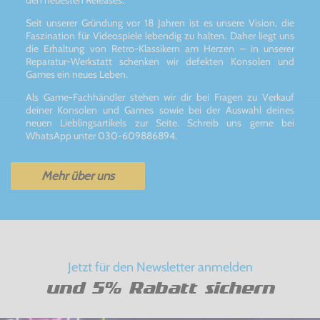
Seit unserer Gründung vor 18 Jahren ist es unsere Vision, die
Faszination für Videospiele lebendig zu halten. Daher liegt uns
die Erhaltung von Retro-Klassikern am Herzen – in unserer
Reparatur-Werkstatt schenken wir defekten Konsolen und
Games ein neues Leben.
Als Game-Fachhändler stehen wir dir bei Fragen zu Verkauf
deiner Konsolen und Games sowie bei der Auswahl deines
neuen Lieblingsartikels zur Seite. Schreib uns gerne bei
WhatsApp unter 030-609886894.
Mehr über uns
Jetzt für den Newsletter anmelden
und 5% Rabatt sichern