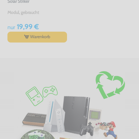
Solar Striker
Modul, gebraucht
19,99 €
nur
Warenkorb