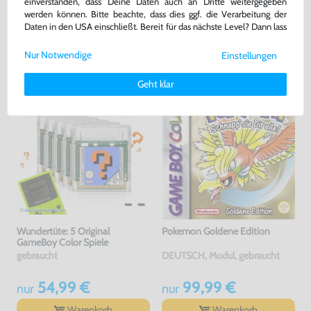
einverstanden, dass Deine Daten auch an Dritte weitergegeben
für GameBoy Color/Pocket, NEU & OVP
gebraucht
werden können. Bitte beachte, dass dies ggf. die Verarbeitung der
bisher
19,99 €
-10%
Daten in den USA einschließt. Bereit für das nächste Level? Dann lass
17,99 €
159,99 €
jetzt
nur
nur
uns gemeinsam weiterziehen! 🚀
Nur Notwendige
Einstellungen
Warenkorb
Warenkorb
Weitere Informationen zu den von uns verwendeten Cookies und
Deinen Rechten als Nutzer findest Du in unserer
Daten­schutz­
Geht klar
erklärung
und unserem
Impressum
.
Wundertüte: 5 Original
Pokemon Goldene Edition
GameBoy Color Spiele
gebraucht
DEUTSCH, Modul, gebraucht
54,99 €
99,99 €
nur
nur
Warenkorb
Warenkorb