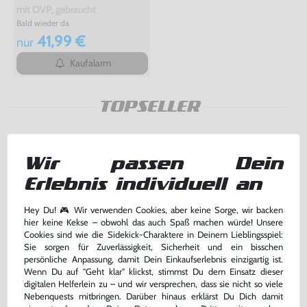
mit OVP, gebraucht
Bald wieder da
41,99 €
nur
Kaufalarm
TOPSELLER
Wir passen Dein
Erlebnis individuell an
Hey Du! 🎮 Wir verwenden Cookies, aber keine Sorge, wir backen
hier keine Kekse – obwohl das auch Spaß machen würde! Unsere
Cookies sind wie die Sidekick-Charaktere in Deinem Lieblingsspiel:
Sie sorgen für Zuverlässigkeit, Sicherheit und ein bisschen
persönliche Anpassung, damit Dein Einkaufserlebnis einzigartig ist.
Wenn Du auf "Geht klar" klickst, stimmst Du dem Einsatz dieser
digitalen Helferlein zu – und wir versprechen, dass sie nicht so viele
Action Replay + Pokemon Codes
Konsole #Clear/Atomic Purple
Nebenquests mitbringen. Darüber hinaus erklärst Du Dich damit