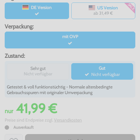
SALE
DE Version
US Version
ab 31,49 €
Verpackung:
mit OVP
Zustand:
Gut
Sehr gut
Nicht verfügbar
Nicht verfügbar
Getestet & voll funktionstüchtig - Normale altersbedingte
Gebrauchsspuren mit originaler Umverpackung
41,99 €
nur
Preise sind Endpreise zzgl.
Versandkosten
Ausverkauft