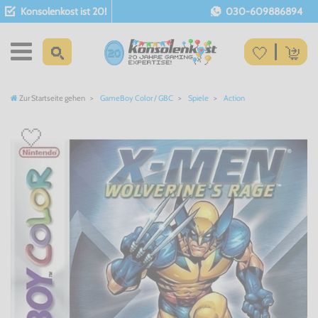
Konsolenkost ist 20!
030-609886894
Zur Startseite gehen
GameBoy Color / GBC
Spiele
Action