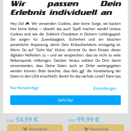
für GameBoy Color/Pocket, NEU & OVP
gebraucht
Wir passen Dein
bisher
19,99 €
-10%
Erlebnis individuell an
17,99 €
159,99 €
jetzt
nur
nur
Hey Du! 🎮 Wir verwenden Cookies, aber keine Sorge, wir backen
Warenkorb
Warenkorb
hier keine Kekse – obwohl das auch Spaß machen würde! Unsere
Cookies sind wie die Sidekick-Charaktere in Deinem Lieblingsspiel:
Sie sorgen für Zuverlässigkeit, Sicherheit und ein bisschen
persönliche Anpassung, damit Dein Einkaufserlebnis einzigartig ist.
Wenn Du auf "Geht klar" klickst, stimmst Du dem Einsatz dieser
digitalen Helferlein zu – und wir versprechen, dass sie nicht so viele
Nebenquests mitbringen. Darüber hinaus erklärst Du Dich damit
einverstanden, dass Deine Daten auch an Dritte weitergegeben
werden können. Bitte beachte, dass dies ggf. die Verarbeitung der
Daten in den USA einschließt. Bereit für das nächste Level? Dann lass
uns gemeinsam weiterziehen! 🚀
Nur Notwendige
Einstellungen
Weitere Informationen zu den von uns verwendeten Cookies und
Wundertüte: 5 Original
Pokemon Goldene Edition
Deinen Rechten als Nutzer findest Du in unserer
Daten­schutz­
Geht klar
GameBoy Color Spiele
erklärung
und unserem
Impressum
.
gebraucht
DEUTSCH, Modul, gebraucht
54,99 €
99,99 €
nur
nur
Warenkorb
Warenkorb