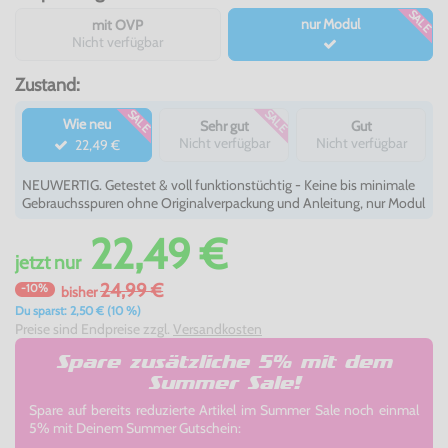
SALE
nur Modul
mit OVP
Nicht verfügbar
Zustand:
SALE
SALE
Wie neu
Sehr gut
Gut
Nicht verfügbar
Nicht verfügbar
22,49 €
NEUWERTIG. Getestet & voll funktionstüchtig - Keine bis minimale
Gebrauchsspuren ohne Originalverpackung und Anleitung, nur Modul
22,49 €
jetzt
nur
24,99 €
-10%
bisher
Du sparst: 2,50 € (10 %)
Preise sind Endpreise zzgl.
Versandkosten
Spare zusätzliche 5% mit dem
Summer Sale!
Spare auf bereits reduzierte Artikel im Summer Sale noch einmal
5% mit Deinem Summer Gutschein: