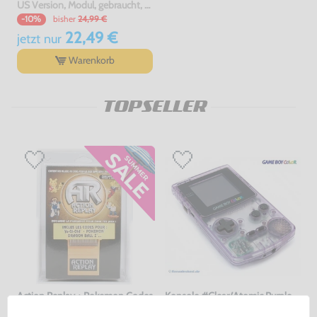
US Version, Modul, gebraucht, NEUWERTIG
bisher
24,99 €
-10%
22,49 €
jetzt
nur
Warenkorb
TOPSELLER
Action Replay + Pokemon Codes
Konsole #Clear/Atomic Purple