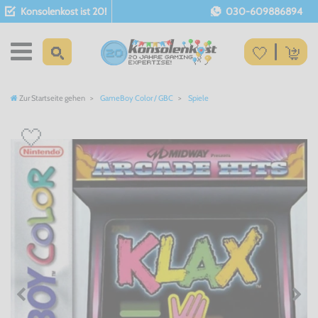
Konsolenkost ist 20!
030-609886894
Zur Startseite gehen
GameBoy Color / GBC
Spiele