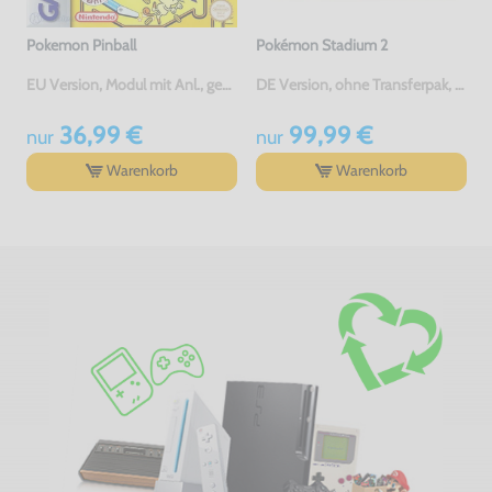
Pokemon Pinball
Pokémon Stadium 2
EU Version, Modul mit Anl., gebraucht
DE Version, ohne Transferpak, Modul, sehr guter Zustand, gebraucht
36,99 €
99,99 €
nur
nur
Warenkorb
Warenkorb