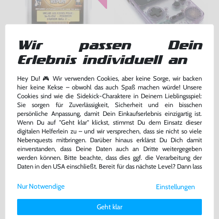
Wir passen Dein
Erlebnis individuell an
Action Replay + Pokemon Codes
Konsole #Clear/Atomic Purple
für GameBoy Color/Pocket, NEU & OVP
gebraucht
Hey Du! 🎮 Wir verwenden Cookies, aber keine Sorge, wir backen
hier keine Kekse – obwohl das auch Spaß machen würde! Unsere
bisher
19,99 €
-10%
Cookies sind wie die Sidekick-Charaktere in Deinem Lieblingsspiel:
17,99 €
159,99 €
jetzt
nur
nur
Sie sorgen für Zuverlässigkeit, Sicherheit und ein bisschen
persönliche Anpassung, damit Dein Einkaufserlebnis einzigartig ist.
Warenkorb
Warenkorb
Wenn Du auf "Geht klar" klickst, stimmst Du dem Einsatz dieser
digitalen Helferlein zu – und wir versprechen, dass sie nicht so viele
Nebenquests mitbringen. Darüber hinaus erklärst Du Dich damit
einverstanden, dass Deine Daten auch an Dritte weitergegeben
werden können. Bitte beachte, dass dies ggf. die Verarbeitung der
Daten in den USA einschließt. Bereit für das nächste Level? Dann lass
uns gemeinsam weiterziehen! 🚀
Nur Notwendige
Einstellungen
Weitere Informationen zu den von uns verwendeten Cookies und
Deinen Rechten als Nutzer findest Du in unserer
Daten­schutz­
Geht klar
erklärung
und unserem
Impressum
.