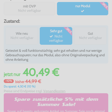
SALE
nur Modul
mit OVP
Nicht verfügbar
Zustand:
SALE
Sehr gut
Wie neu
Gut
Nicht
Nicht verfügbar
Nicht verfügbar
verfügbar
Getestet & voll funktionstüchtig; sehr gut erhalten und nur wenige
Gebrauchsspuren; nur das Modul, also ohne Originalverpackung und
ohne Anleitung
40,49 €
jetzt
nur
44,99 €
-10%
bisher
Du sparst: 4,50 € (10 %)
Preise sind Endpreise zzgl.
Versandkosten
Spare zusätzliche 5% mit dem
Summer Sale!
Spare auf bereits reduzierte Artikel im Summer Sale noch einmal