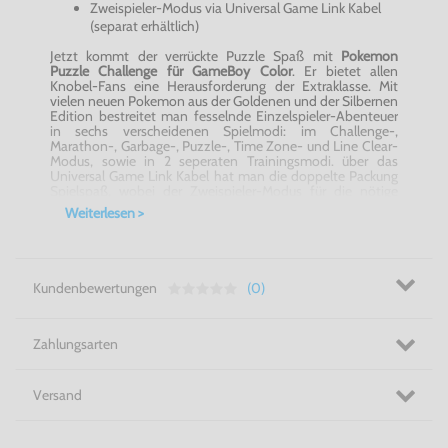
Zweispieler-Modus via Universal Game Link Kabel
(separat erhältlich)
Jetzt kommt der verrückte Puzzle Spaß mit
Pokemon
Puzzle Challenge für GameBoy Color
. Er bietet allen
Knobel-Fans eine Herausforderung der Extraklasse. Mit
vielen neuen Pokemon aus der Goldenen und der Silbernen
Edition bestreitet man fesselnde Einzelspieler-Abenteuer
in sechs verscheidenen Spielmodi: im Challenge-,
Marathon-, Garbage-, Puzzle-, Time Zone- und Line Clear-
Modus, sowie in 2 seperaten Trainingsmodi. über das
Universal Game Link Kabel hat man die doppelte Packung
Spielspaß, wobei der Zweispieler-Modus für die nötige
Spannung und heiße Duelle sorgt. Und damit nichts
Weiterlesen >
ungewiß bleibt, führt der Poke-Data genau Buch über die
Siege und Niederlagen der Pokemon. Die gefeierten Erfolge
schaut man sich dann gern nochmal in der eingerichteten
Gallery von
Pokemon Puzzle Challenge für GameBoy
Color
an.
Kundenbewertungen
(0)
Also nichts wie ran an die Puzzle-Power! Pokemon Puzzle
Challenge für GameBoy Color!
Zahlungsarten
Versand