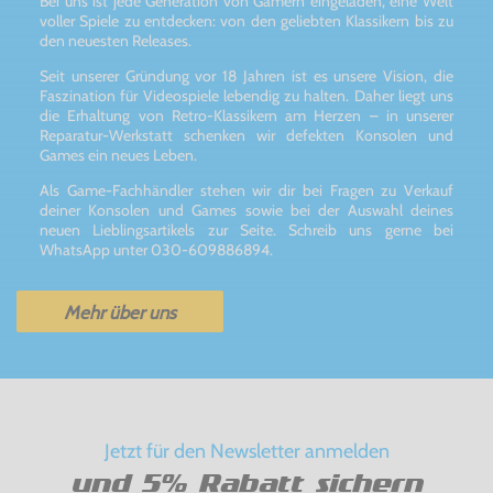
Bei uns ist jede Generation von Gamern eingeladen, eine Welt
voller Spiele zu entdecken: von den geliebten Klassikern bis zu
den neuesten Releases.
Seit unserer Gründung vor 18 Jahren ist es unsere Vision, die
Faszination für Videospiele lebendig zu halten. Daher liegt uns
die Erhaltung von Retro-Klassikern am Herzen – in unserer
Reparatur-Werkstatt schenken wir defekten Konsolen und
Games ein neues Leben.
Als Game-Fachhändler stehen wir dir bei Fragen zu Verkauf
deiner Konsolen und Games sowie bei der Auswahl deines
neuen Lieblingsartikels zur Seite. Schreib uns gerne bei
WhatsApp unter 030-609886894.
Mehr über uns
Jetzt für den Newsletter anmelden
und 5% Rabatt sichern