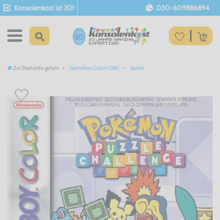
Konsolenkost ist 20!
030-609886894
Zur Startseite gehen
GameBoy Color / GBC
Spiele