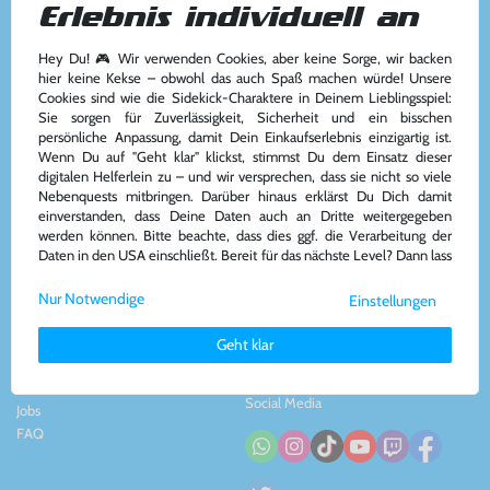
Erlebnis individuell an
Hey Du! 🎮 Wir verwenden Cookies, aber keine Sorge, wir backen
Kundenservice
Kontakt
hier keine Kekse – obwohl das auch Spaß machen würde! Unsere
Cookies sind wie die Sidekick-Charaktere in Deinem Lieblingsspiel:
Kontakt
&
Team
Konsolenkost GmbH
Sie sorgen für Zuverlässigkeit, Sicherheit und ein bisschen
AGB
Plauener Str. 163-165
persönliche Anpassung, damit Dein Einkaufserlebnis einzigartig ist.
Widerrufsrecht
13053 Berlin, DE
Wenn Du auf "Geht klar" klickst, stimmst Du dem Einsatz dieser
Impressum
&
Datenschutz
Tel: +49 30 - 609886894
digitalen Helferlein zu – und wir versprechen, dass sie nicht so viele
Zahlung und Versand
Mail: info@konsolenkost.de
Nebenquests mitbringen. Darüber hinaus erklärst Du Dich damit
www.konsolenkost.de
einverstanden, dass Deine Daten auch an Dritte weitergegeben
werden können. Bitte beachte, dass dies ggf. die Verarbeitung der
Vertrag widerrufen
Daten in den USA einschließt. Bereit für das nächste Level? Dann lass
uns gemeinsam weiterziehen! 🚀
Über das Unternehmen
Zahlungsarten
Nur Notwendige
Einstellungen
Weitere Informationen zu den von uns verwendeten Cookies und
Über uns
Deinen Rechten als Nutzer findest Du in unserer
Daten­schutz­
Nachhaltigkeit
Geht klar
erklärung
und unserem
Impressum
.
Partnerprogramm
Presse
Social Media
Jobs
FAQ