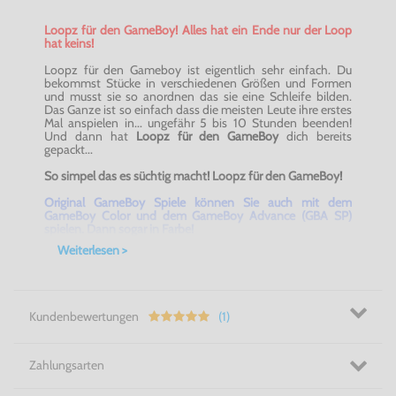
Loopz für den GameBoy! Alles hat ein Ende nur der Loop
hat keins!
Loopz für den Gameboy ist eigentlich sehr einfach. Du
bekommst Stücke in verschiedenen Größen und Formen
und musst sie so anordnen das sie eine Schleife bilden.
Das Ganze ist so einfach dass die meisten Leute ihre erstes
Mal anspielen in... ungefähr 5 bis 10 Stunden beenden!
Und dann hat
Loopz für den GameBoy
dich bereits
gepackt...
So simpel das es süchtig macht! Loopz für den GameBoy
!
Original GameBoy Spiele können Sie auch mit dem
GameBoy Color und dem GameBoy Advance (GBA SP)
spielen. Dann sogar in Farbe!
Weiterlesen >
Kundenbewertungen
(1)
Zahlungsarten