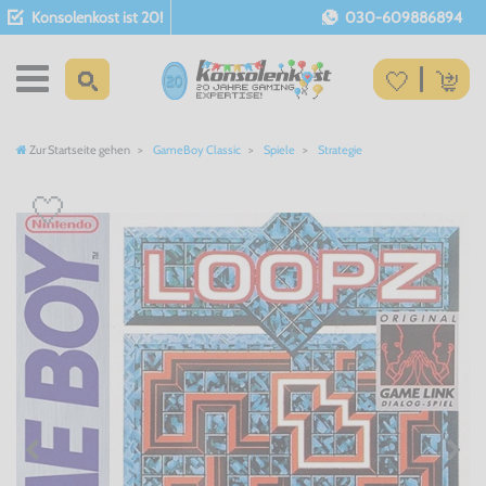
Konsolenkost ist 20!
030-609886894
Zur Startseite gehen
GameBoy Classic
Spiele
Strategie