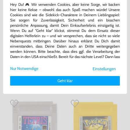
Hey Du! 🎮 Wir verwenden Cookies, aber keine Sorge, wir backen
hier keine Kekse – obwohl das auch Spaß machen würde! Unsere
Cookies sind wie die Sidekick-Charaktere in Deinem Lieblingsspiel:
Sie sorgen für Zuverlässigkeit, Sicherheit und ein bisschen
persönliche Anpassung, damit Dein Einkaufserlebnis einzigartig ist.
Wenn Du auf "Geht klar" klickst, stimmst Du dem Einsatz dieser
digitalen Helferlein zu – und wir versprechen, dass sie nicht so viele
Nebenquests mitbringen. Darüber hinaus erklärst Du Dich damit
einverstanden, dass Deine Daten auch an Dritte weitergegeben
werden können. Bitte beachte, dass dies ggf. die Verarbeitung der
6 Original Nintendo Cases -
Super Mario Land 1
Daten in den USA einschließt. Bereit für das nächste Level? Dann lass
Hüllen für Module
uns gemeinsam weiterziehen! 🚀
gebraucht
Modul, gebraucht
Nur Notwendige
Einstellungen
Weitere Informationen zu den von uns verwendeten Cookies und
bisher
12,99 €
-10%
Deinen Rechten als Nutzer findest Du in unserer
Daten­schutz­
11,69 €
47,99 €
jetzt
nur
nur
Geht klar
erklärung
und unserem
Impressum
.
Warenkorb
Warenkorb