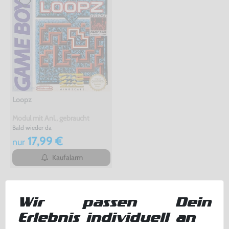
Loopz
Modul mit Anl., gebraucht
Bald wieder da
17,99 €
nur
Kaufalarm
TOPSELLER
Wir passen Dein
Erlebnis individuell an