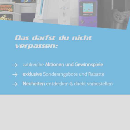
Das darfst du nicht
verpassen:
zahlreiche
Aktionen und Gewinnspiele
exklusive
Sonderangebote und Rabatte
Neuheiten
entdecken & direkt vorbestellen