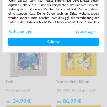
Hüllen für Module
Wenn Du auf "Geht klar" klickst, stimmst Du dem Einsatz dieser
gebraucht
Modul, gebraucht
digitalen Helferlein zu – und wir versprechen, dass sie nicht so viele
Nebenquests mitbringen. Darüber hinaus erklärst Du Dich damit
bisher
12,99 €
-10%
einverstanden, dass Deine Daten auch an Dritte weitergegeben
11,69 €
47,99 €
jetzt
nur
nur
werden können. Bitte beachte, dass dies ggf. die Verarbeitung der
Daten in den USA einschließt. Bereit für das nächste Level? Dann lass
Warenkorb
Warenkorb
uns gemeinsam weiterziehen! 🚀
Nur Notwendige
Einstellungen
Weitere Informationen zu den von uns verwendeten Cookies und
Deinen Rechten als Nutzer findest Du in unserer
Daten­schutz­
Geht klar
erklärung
und unserem
Impressum
.
Tetris
Pokemon Gelbe Edition
Modul, gebraucht
DEUTSCH, Modul, gebraucht
34,99 €
86,99 €
nur
nur