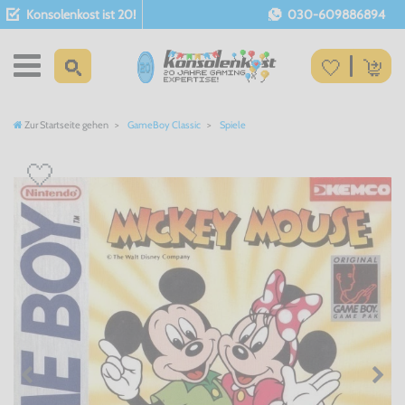
Konsolenkost ist 20!
030-609886894
Zur Startseite gehen
GameBoy Classic
Spiele