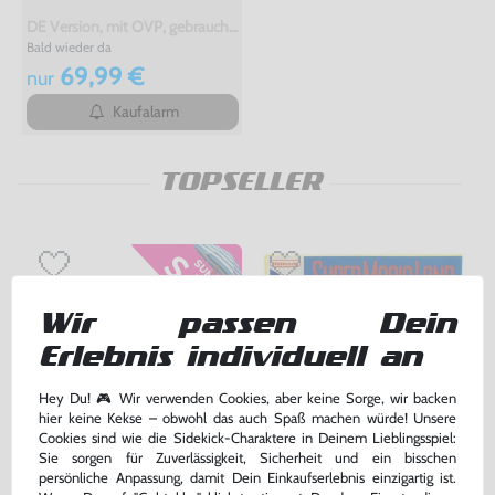
DE Version, mit OVP, gebraucht, NEUWERTIG
Bald wieder da
69,99 €
nur
Kaufalarm
TOPSELLER
Wir passen Dein
Erlebnis individuell an
Hey Du! 🎮 Wir verwenden Cookies, aber keine Sorge, wir backen
hier keine Kekse – obwohl das auch Spaß machen würde! Unsere
Cookies sind wie die Sidekick-Charaktere in Deinem Lieblingsspiel:
Sie sorgen für Zuverlässigkeit, Sicherheit und ein bisschen
6 Original Nintendo Cases -
Super Mario Land 1
persönliche Anpassung, damit Dein Einkaufserlebnis einzigartig ist.