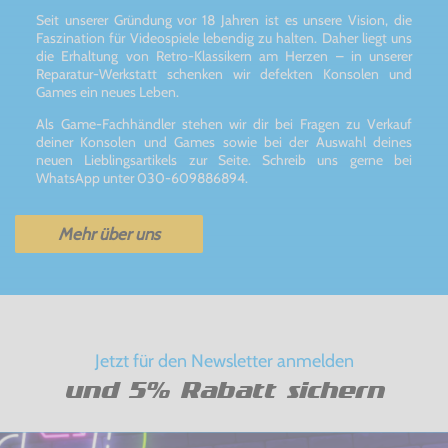
Seit unserer Gründung vor 18 Jahren ist es unsere Vision, die
Faszination für Videospiele lebendig zu halten. Daher liegt uns
die Erhaltung von Retro-Klassikern am Herzen – in unserer
Reparatur-Werkstatt schenken wir defekten Konsolen und
Games ein neues Leben.
Als Game-Fachhändler stehen wir dir bei Fragen zu Verkauf
deiner Konsolen und Games sowie bei der Auswahl deines
neuen Lieblingsartikels zur Seite. Schreib uns gerne bei
WhatsApp unter 030-609886894.
Mehr über uns
Jetzt für den Newsletter anmelden
und 5% Rabatt sichern