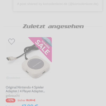
A post shared by konsolenkost.de (@konsolenkost.de)
Zuletzt angesehen
Original Nintendo 4 Spieler
Adapter / 4 Player Adapter
DMG-07
gebraucht
bisher
19,99 €
-10%