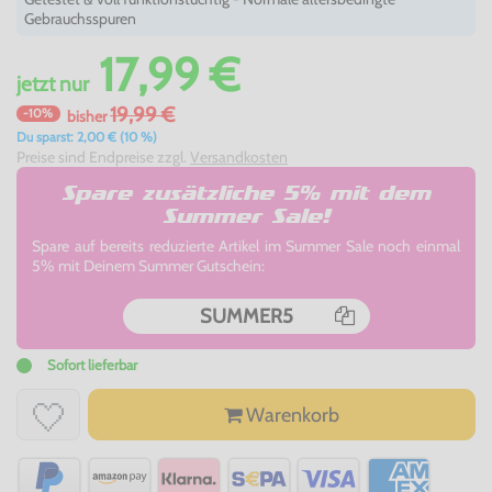
Gebrauchsspuren
17,99 €
jetzt
nur
19,99 €
-10%
bisher
Du sparst: 2,00 € (10 %)
Preise sind Endpreise zzgl.
Versandkosten
Spare zusätzliche 5% mit dem
Summer Sale!
Spare auf bereits reduzierte Artikel im Summer Sale noch einmal
5% mit Deinem Summer Gutschein:
SUMMER5
Sofort lieferbar
Warenkorb