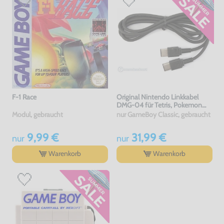
F-1 Race
Original Nintendo Linkkabel
DMG-04 für Tetris, Pokemon
usw.
Modul, gebraucht
nur GameBoy Classic, gebraucht
9,99 €
31,99 €
nur
nur
Warenkorb
Warenkorb