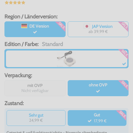
Region / Länderversion:
SALE
SALE
DE Version
JAP Version
ab 39,99 €
Edition / Farbe:
Standard
SALE
Verpackung:
SALE
ohne OVP
mit OVP
Nicht verfügbar
Zustand:
SALE
Gut
Sehr gut
24,99 €
17,99 €
Getestet & voll funktionstüchtig - Normale altersbedingte