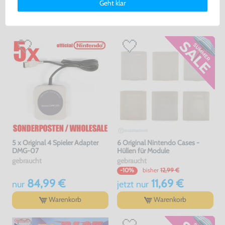
DAS HABEN ANDERE DAZU
Geht klar
erklärung
und unserem
Impressum
.
GEKAUFT
5 x Original 4 Spieler Adapter
6 Original Nintendo Cases -
DMG-07
Hüllen für Module
gebraucht
gebraucht
bisher
12,99 €
-10%
84,99 €
11,69 €
nur
jetzt
nur
Warenkorb
Warenkorb