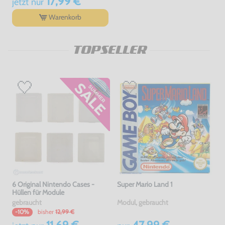
17,99 €
jetzt
nur
Warenkorb
TOPSELLER
6 Original Nintendo Cases -
Super Mario Land 1
Hüllen für Module
gebraucht
Modul, gebraucht
bisher
12,99 €
-10%