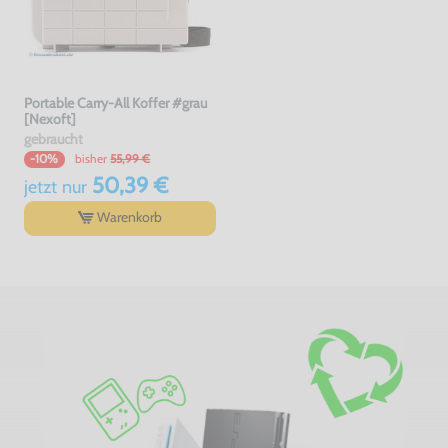
Portable Carry-All Koffer #grau
[Nexoft]
gebraucht
bisher
55,99 €
-10%
50,39 €
jetzt
nur
Warenkorb