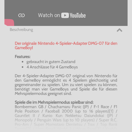
Beschreibung
Der originale Nintendo 4-Spieler-Adapter DMG-07 für den
GameBoy!
Features:
gebraucht in gutem Zustand
4 Anschlüsse für 4 GameBoys
Der 4-Spieler-Adapter DMG-07 original von Nintendo für
den GameBoy ermöglicht es 4 Spielern gleichzeitig und
gegeneinander zu spielen. Um zu viert spielen zu können,
benötigt man vier GameBoys und Spiele die für diesen
Mehrspielermodus geeignet sind.
Spiele die im Mehrspielermodus spielbar sind:
Bomberman GB / Chachamaru Panic (JP) / F-1 Race / F1
Pole Position / Faceball 2000 (up to 16 players)[1] /
Gauntlet II / Kunio Kun Nekketsu Daiundokai (JP) /
Monopoly / Penguin Wars (up to 10 players) / Super R.C.
Pro-Am / Super Momotaro Dentetsu / Trax / Top Rank
Tennis[2] / Uno: Small World 2 / Wave Race[3] / Yoshi's