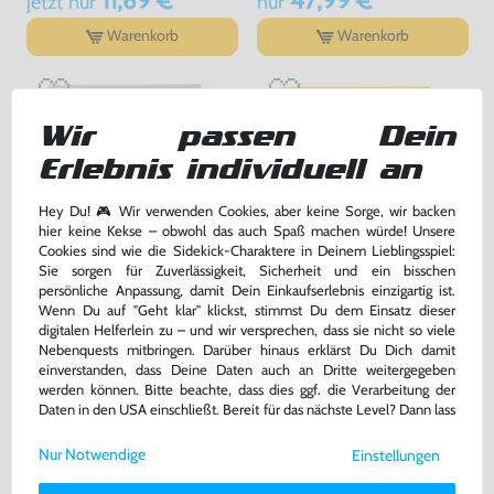
11,69 €
47,99 €
jetzt
nur
nur
Warenkorb
Warenkorb
Wir passen Dein
Erlebnis individuell an
Hey Du! 🎮 Wir verwenden Cookies, aber keine Sorge, wir backen
hier keine Kekse – obwohl das auch Spaß machen würde! Unsere
Cookies sind wie die Sidekick-Charaktere in Deinem Lieblingsspiel:
Sie sorgen für Zuverlässigkeit, Sicherheit und ein bisschen
persönliche Anpassung, damit Dein Einkaufserlebnis einzigartig ist.
Tetris
Pokemon Gelbe Edition
Wenn Du auf "Geht klar" klickst, stimmst Du dem Einsatz dieser
digitalen Helferlein zu – und wir versprechen, dass sie nicht so viele
Modul, gebraucht
DEUTSCH, Modul, gebraucht
Nebenquests mitbringen. Darüber hinaus erklärst Du Dich damit
einverstanden, dass Deine Daten auch an Dritte weitergegeben
34,99 €
86,99 €
werden können. Bitte beachte, dass dies ggf. die Verarbeitung der
nur
nur
Daten in den USA einschließt. Bereit für das nächste Level? Dann lass
Warenkorb
Warenkorb
uns gemeinsam weiterziehen! 🚀
Nur Notwendige
Einstellungen
Weitere Informationen zu den von uns verwendeten Cookies und
Deinen Rechten als Nutzer findest Du in unserer
Daten­schutz­