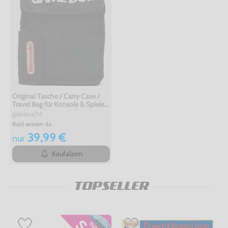
Original Tasche / Carry Case /
Travel Bag für Konsole & Spiele
#schwarz [Nintendo]
gebraucht
Bald wieder da
39,99 €
nur
Kaufalarm
TOPSELLER