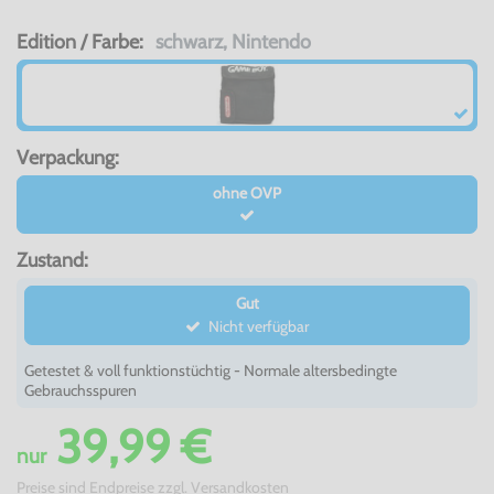
Edition / Farbe:
schwarz, Nintendo
Verpackung:
ohne OVP
Zustand:
Gut
Nicht verfügbar
Getestet & voll funktionstüchtig - Normale altersbedingte
Gebrauchsspuren
39,99 €
nur
Preise sind Endpreise zzgl.
Versandkosten