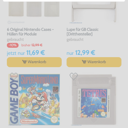
6 Original Nintendo Cases -
Lupe für GB Classic
Hüllen für Module
[Dritthersteller]
gebraucht
gebraucht
bisher
12,99 €
-10%
11,69 €
12,99 €
jetzt
nur
nur
Warenkorb
Warenkorb