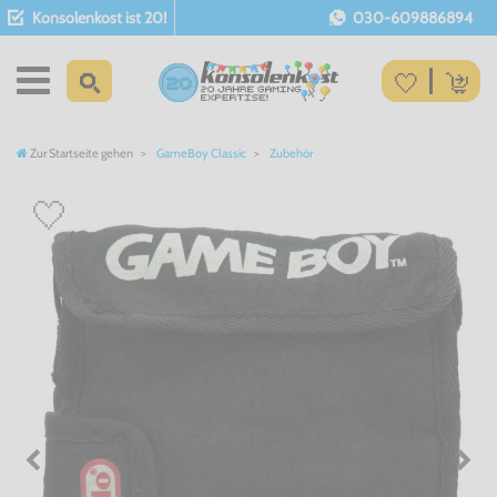
Konsolenkost ist 20!
030-609886894
Zur Startseite gehen
GameBoy Classic
Zubehör