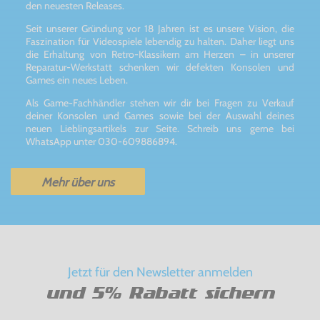
den neuesten Releases.
Seit unserer Gründung vor 18 Jahren ist es unsere Vision, die
Faszination für Videospiele lebendig zu halten. Daher liegt uns
die Erhaltung von Retro-Klassikern am Herzen – in unserer
Reparatur-Werkstatt schenken wir defekten Konsolen und
Games ein neues Leben.
Als Game-Fachhändler stehen wir dir bei Fragen zu Verkauf
deiner Konsolen und Games sowie bei der Auswahl deines
neuen Lieblingsartikels zur Seite. Schreib uns gerne bei
WhatsApp unter 030-609886894.
Mehr über uns
Jetzt für den Newsletter anmelden
und 5% Rabatt sichern