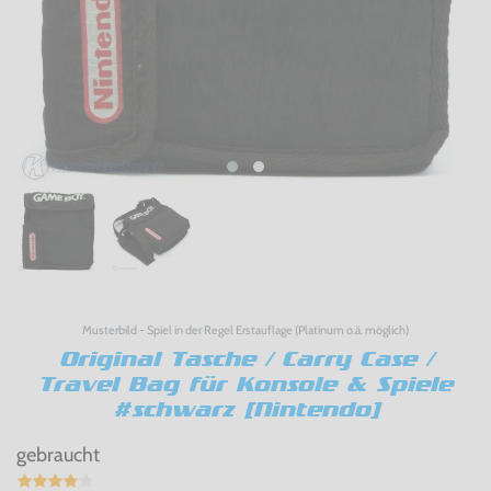
Musterbild - Spiel in der Regel Erstauflage (Platinum o.ä. möglich)
Original Tasche / Carry Case /
Travel Bag für Konsole & Spiele
#schwarz [Nintendo]
gebraucht