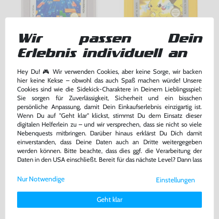
Wir passen Dein
Tetris
Pokemon Gelbe Edition
Erlebnis individuell an
Modul, gebraucht
DEUTSCH, Modul, gebraucht
Hey Du! 🎮 Wir verwenden Cookies, aber keine Sorge, wir backen
hier keine Kekse – obwohl das auch Spaß machen würde! Unsere
34,99 €
86,99 €
nur
nur
Cookies sind wie die Sidekick-Charaktere in Deinem Lieblingsspiel:
Sie sorgen für Zuverlässigkeit, Sicherheit und ein bisschen
Warenkorb
Warenkorb
persönliche Anpassung, damit Dein Einkaufserlebnis einzigartig ist.
Wenn Du auf "Geht klar" klickst, stimmst Du dem Einsatz dieser
digitalen Helferlein zu – und wir versprechen, dass sie nicht so viele
DAS HABEN ANDERE DAZU
Nebenquests mitbringen. Darüber hinaus erklärst Du Dich damit
einverstanden, dass Deine Daten auch an Dritte weitergegeben
GEKAUFT
werden können. Bitte beachte, dass dies ggf. die Verarbeitung der
Daten in den USA einschließt. Bereit für das nächste Level? Dann lass
uns gemeinsam weiterziehen! 🚀
Nur Notwendige
Einstellungen
Weitere Informationen zu den von uns verwendeten Cookies und
Deinen Rechten als Nutzer findest Du in unserer
Daten­schutz­
Geht klar
erklärung
und unserem
Impressum
.