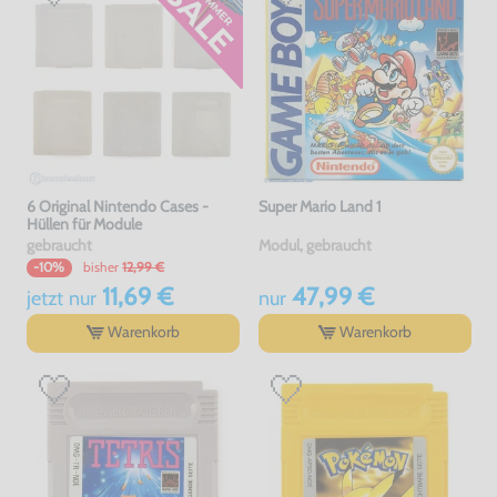
6 Original Nintendo Cases -
Super Mario Land 1
Hüllen für Module
gebraucht
Modul, gebraucht
bisher
12,99 €
-10%
11,69 €
47,99 €
jetzt
nur
nur
Warenkorb
Warenkorb