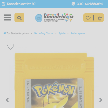
Konsolenkost ist 20!
030-609886894
Zur Startseite gehen
GameBoy Classic
Spiele
Rollenspiele