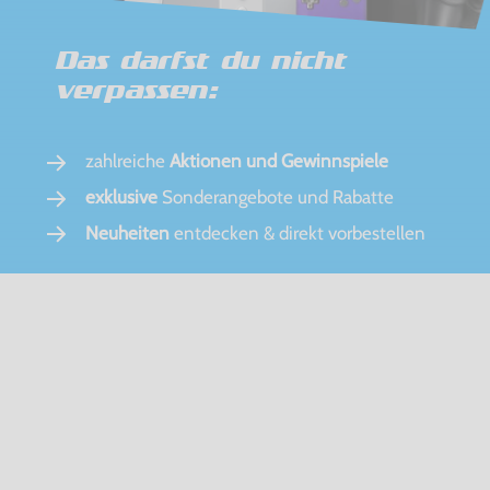
Das darfst du nicht
verpassen:
zahlreiche
Aktionen und Gewinnspiele
exklusive
Sonderangebote und Rabatte
Neuheiten
entdecken & direkt vorbestellen