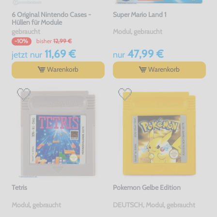
6 Original Nintendo Cases -
Super Mario Land 1
Hüllen für Module
gebraucht
Modul, gebraucht
bisher
12,99 €
-10%
11,69 €
47,99 €
jetzt
nur
nur
Warenkorb
Warenkorb
Tetris
Pokemon Gelbe Edition
Modul, gebraucht
DEUTSCH, Modul, gebraucht