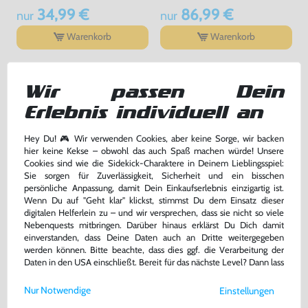
34,99 €
86,99 €
nur
nur
Warenkorb
Warenkorb
DAS HABEN ANDERE DAZU
Wir passen Dein
GEKAUFT
Erlebnis individuell an
Hey Du! 🎮 Wir verwenden Cookies, aber keine Sorge, wir backen
hier keine Kekse – obwohl das auch Spaß machen würde! Unsere
Cookies sind wie die Sidekick-Charaktere in Deinem Lieblingsspiel:
Sie sorgen für Zuverlässigkeit, Sicherheit und ein bisschen
persönliche Anpassung, damit Dein Einkaufserlebnis einzigartig ist.
Wenn Du auf "Geht klar" klickst, stimmst Du dem Einsatz dieser
digitalen Helferlein zu – und wir versprechen, dass sie nicht so viele
Nebenquests mitbringen. Darüber hinaus erklärst Du Dich damit
einverstanden, dass Deine Daten auch an Dritte weitergegeben
werden können. Bitte beachte, dass dies ggf. die Verarbeitung der
Daten in den USA einschließt. Bereit für das nächste Level? Dann lass
Pokemon Blaue Edition
Pokemon Bundle: Rot + Blau +
uns gemeinsam weiterziehen! 🚀
Gelb
Nur Notwendige
Einstellungen
DEUTSCH, Modul, gebraucht
DEUTSCH, Modul, gebraucht
Weitere Informationen zu den von uns verwendeten Cookies und