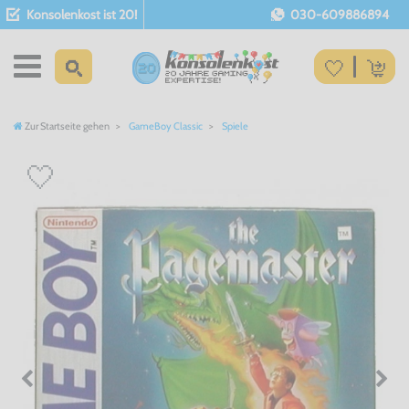
Konsolenkost ist 20!
030-609886894
Zur Startseite gehen
GameBoy Classic
Spiele