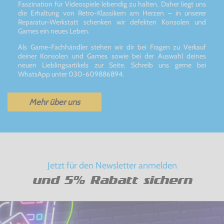
Faszination für Videospiele lebendig zu halten. Daher liegt uns
die Erhaltung von Retro-Klassikern am Herzen – in unserer
Reparatur-Werkstatt schenken wir defekten Konsolen und
Games ein neues Leben.
Als Game-Fachhändler stehen wir dir bei Fragen zu Verkauf
deiner Konsolen und Games sowie bei der Auswahl deines
neuen Lieblingsartikels zur Seite. Schreib uns gerne bei
WhatsApp unter 030-609886894.
Mehr über uns
Jetzt für den Newsletter anmelden
und 5% Rabatt sichern