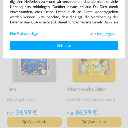
digitalen Helferlein zu – und wir versprechen, dass sie nicht so viele
bisher
12,99 €
-10%
Nebenquests mitbringen. Darüber hinaus erklärst Du Dich damit
11,69 €
47,99 €
jetzt
nur
nur
einverstanden, dass Deine Daten auch an Dritte weitergegeben
werden können. Bitte beachte, dass dies ggf. die Verarbeitung der
Warenkorb
Warenkorb
Daten in den USA einschließt. Bereit für das nächste Level? Dann lass
uns gemeinsam weiterziehen! 🚀
Nur Notwendige
Einstellungen
Weitere Informationen zu den von uns verwendeten Cookies und
Deinen Rechten als Nutzer findest Du in unserer
Daten­schutz­
Geht klar
erklärung
und unserem
Impressum
.
Tetris
Pokemon Gelbe Edition
Modul, gebraucht
DEUTSCH, Modul, gebraucht
34,99 €
86,99 €
nur
nur
Warenkorb
Warenkorb