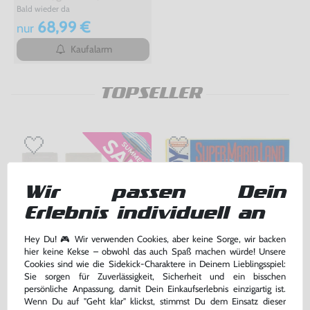
Bald wieder da
68,99 €
nur
Kaufalarm
TOPSELLER
Wir passen Dein
Erlebnis individuell an
Hey Du! 🎮 Wir verwenden Cookies, aber keine Sorge, wir backen
hier keine Kekse – obwohl das auch Spaß machen würde! Unsere
Cookies sind wie die Sidekick-Charaktere in Deinem Lieblingsspiel:
Sie sorgen für Zuverlässigkeit, Sicherheit und ein bisschen
6 Original Nintendo Cases -
Super Mario Land 1
persönliche Anpassung, damit Dein Einkaufserlebnis einzigartig ist.
Hüllen für Module
Wenn Du auf "Geht klar" klickst, stimmst Du dem Einsatz dieser
gebraucht
Modul, gebraucht