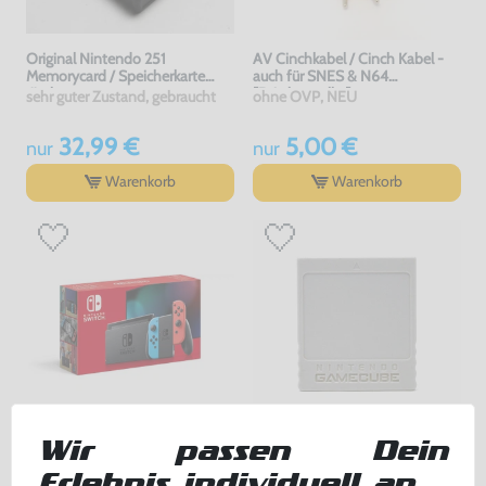
Original Nintendo 251
AV Cinchkabel / Cinch Kabel -
Memorycard / Speicherkarte
auch für SNES & N64
#schwarz
[Dritthersteller]
sehr guter Zustand, gebraucht
ohne OVP, NEU
32,99 €
5,00 €
nur
nur
Warenkorb
Warenkorb
Konsole #Neon-Rot/Neon-Blau
Original Nintendo 59
Wir passen Dein
Memorycard / Speicherkarte
Erlebnis individuell an
#grau DOL-008
mit OVP, sehr guter Zustand, gebraucht
gebraucht