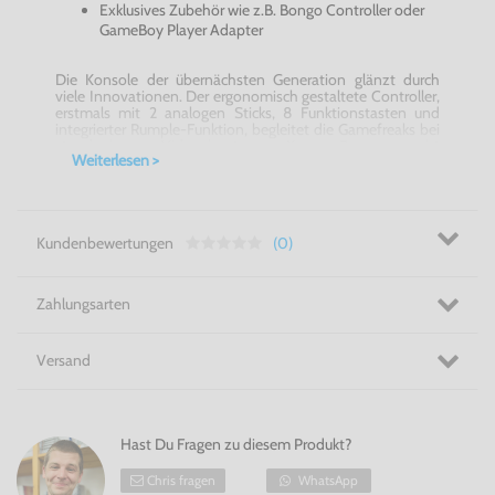
Exklusives Zubehör wie z.B. Bongo Controller oder
GameBoy Player Adapter
Die Konsole der übernächsten Generation glänzt durch
viele Innovationen. Der ergonomisch gestaltete Controller,
erstmals mit 2 analogen Sticks, 8 Funktionstasten und
integrierter Rumple-Funktion, begleitet die Gamefreaks bei
stundenlangen Videoabenteuern. Kurzen Prozess macht
Weiterlesen >
der
Nintendo GameCube
mit den Ladezeiten. Dank völlig
neuartiger Optical Disc mit 1,5 GB Speicherkapazität.
Deshalb verfügt der
Nintendo GameCube
über Anschlüsse
für 4 Controller auf der Frontseite. Ohne weiteres lässt sich
sogar der GameBoy Advance mit dem
Nintendo
Kundenbewertungen
(0)
GameCube
verlinken (seperat erhältliches
Verbindungskabel erforderlich). Der erfolgreiche Handheld
dient hier zusätzlich als Bildschirm oder als weiterer
Controller. So entsteht für jeden Nintendo-Fan Spielspaß
Zahlungsarten
ohne Grenzen.
Der Zauberwürfel - Der GameCube - Konsole in schwarz!
Versand
Hast Du Fragen zu diesem Produkt?
Chris fragen
WhatsApp