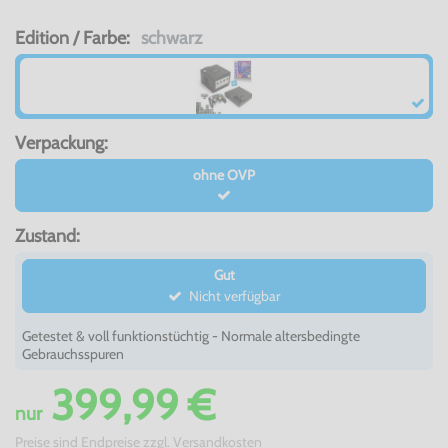
Edition / Farbe:
schwarz
Verpackung:
ohne OVP
Zustand:
Gut
Nicht verfügbar
Getestet & voll funktionstüchtig - Normale altersbedingte
Gebrauchsspuren
399,99 €
nur
Preise sind Endpreise zzgl.
Versandkosten