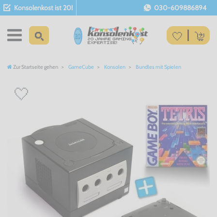
Konsolenkost ist 20!
030-609886894
Zur Startseite gehen
GameCube
Konsolen
Bundles mit Spielen