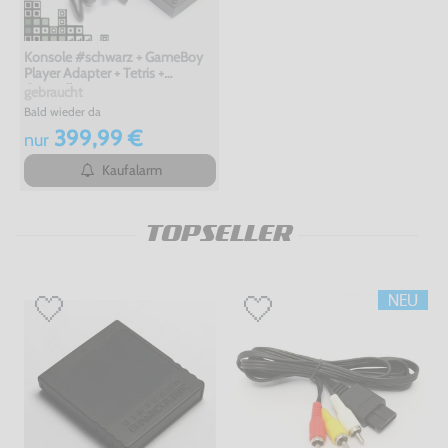
Konsole #schwarz + GameBoy
Player Adapter + Tetris +
Controller
gebraucht
Bald wieder da
399,99 €
nur
Kaufalarm
TOPSELLER