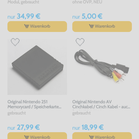
[Dritthersteller]
Modul, gebraucht
ohne OVP, NEU
34,99 €
5,00 €
nur
nur
Warenkorb
Warenkorb
Original Nintendo 251
Original Nintendo AV
Memorycard / Speicherkarte
Cinchkabel / Cinch Kabel - auch
#schwarz
für SNES & N64
gebraucht
gebraucht
27,99 €
18,99 €
nur
nur
Warenkorb
Warenkorb