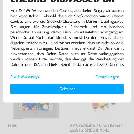
Hey Du! 🎮 Wir verwenden Cookies, aber keine Sorge, wir backen
239,99 €
19,99 €
nur
nur
hier keine Kekse – obwohl das auch Spaß machen würde! Unsere
Cookies sind wie die Sidekick-Charaktere in Deinem Lieblingsspiel:
Warenkorb
Warenkorb
Sie sorgen für Zuverlässigkeit, Sicherheit und ein bisschen
persönliche Anpassung, damit Dein Einkaufserlebnis einzigartig ist.
Wenn Du auf "Geht klar" klickst, stimmst Du dem Einsatz dieser
DAS HABEN ANDERE DAZU
digitalen Helferlein zu – und wir versprechen, dass sie nicht so viele
Nebenquests mitbringen. Darüber hinaus erklärst Du Dich damit
GEKAUFT
einverstanden, dass Deine Daten auch an Dritte weitergegeben
werden können. Bitte beachte, dass dies ggf. die Verarbeitung der
Daten in den USA einschließt. Bereit für das nächste Level? Dann lass
uns gemeinsam weiterziehen! 🚀
Nur Notwendige
Einstellungen
Weitere Informationen zu den von uns verwendeten Cookies und
Deinen Rechten als Nutzer findest Du in unserer
Daten­schutz­
Geht klar
erklärung
und unserem
Impressum
.
Tetris
AV Cinchkabel / Cinch Kabel -
auch für SNES & N64