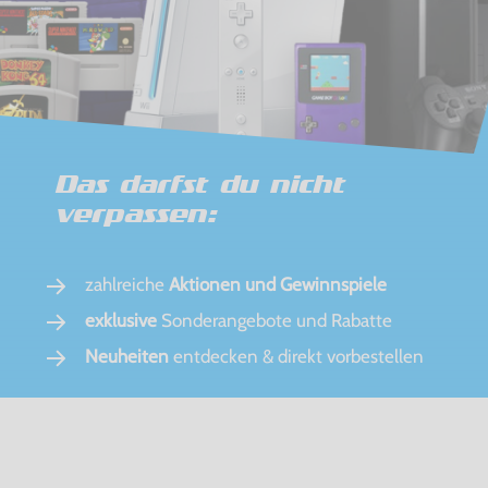
Das darfst du nicht
verpassen:
zahlreiche
Aktionen und Gewinnspiele
exklusive
Sonderangebote und Rabatte
Neuheiten
entdecken & direkt vorbestellen