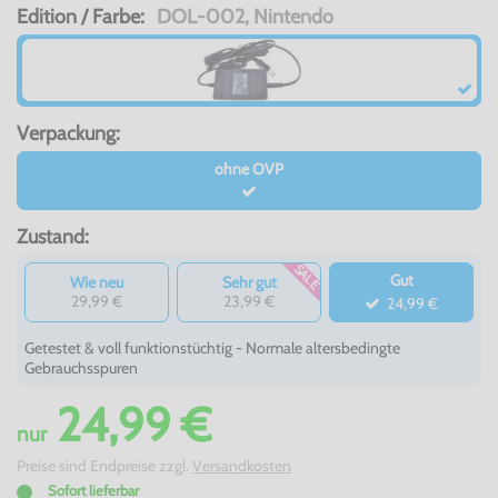
Edition / Farbe:
DOL-002, Nintendo
Verpackung:
ohne OVP
Zustand:
SALE
Gut
Wie neu
Sehr gut
29,99 €
23,99 €
24,99 €
Getestet & voll funktionstüchtig - Normale altersbedingte
Gebrauchsspuren
24,99 €
nur
Preise sind Endpreise zzgl.
Versandkosten
Sofort lieferbar