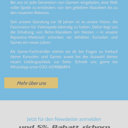
Bei uns ist jede Generation von Gamern eingeladen, eine Welt
voller Spiele zu entdecken: von den geliebten Klassikern bis zu
den neuesten Releases.
Seit unserer Gründung vor 18 Jahren ist es unsere Vision, die
Faszination für Videospiele lebendig zu halten. Daher liegt uns
die Erhaltung von Retro-Klassikern am Herzen – in unserer
Reparatur-Werkstatt schenken wir defekten Konsolen und
Games ein neues Leben.
Als Game-Fachhändler stehen wir dir bei Fragen zu Verkauf
deiner Konsolen und Games sowie bei der Auswahl deines
neuen Lieblingsartikels zur Seite. Schreib uns gerne bei
WhatsApp unter 030-609886894.
Mehr über uns
Jetzt für den Newsletter anmelden
und 5% Rabatt sichern