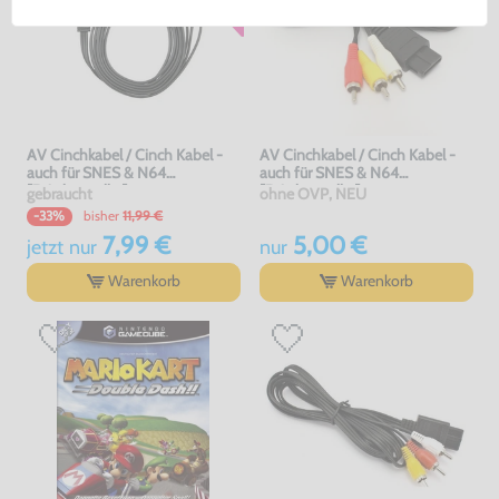
AV Cinchkabel / Cinch Kabel -
AV Cinchkabel / Cinch Kabel -
auch für SNES & N64
auch für SNES & N64
[Dritthersteller]
[Dritthersteller]
gebraucht
ohne OVP, NEU
bisher
11,99 €
-33%
7,99 €
5,00 €
jetzt
nur
nur
Warenkorb
Warenkorb