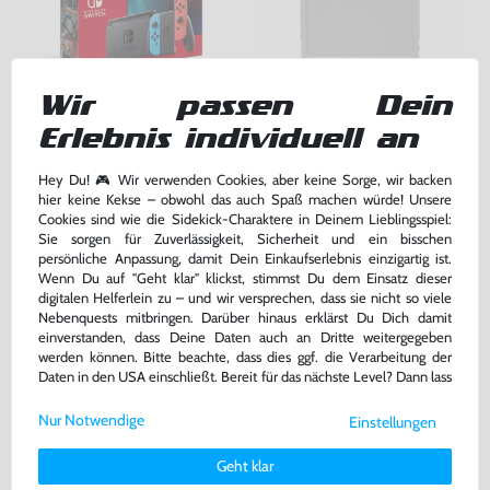
Wir passen Dein
Erlebnis individuell an
Konsole #Neon-Rot/Neon-Blau
Original Nintendo 59
Memorycard / Speicherkarte
#grau DOL-008
Hey Du! 🎮 Wir verwenden Cookies, aber keine Sorge, wir backen
mit OVP, sehr guter Zustand, gebraucht
gebraucht
hier keine Kekse – obwohl das auch Spaß machen würde! Unsere
Cookies sind wie die Sidekick-Charaktere in Deinem Lieblingsspiel:
239,99 €
19,99 €
nur
nur
Sie sorgen für Zuverlässigkeit, Sicherheit und ein bisschen
persönliche Anpassung, damit Dein Einkaufserlebnis einzigartig ist.
Warenkorb
Warenkorb
Wenn Du auf "Geht klar" klickst, stimmst Du dem Einsatz dieser
digitalen Helferlein zu – und wir versprechen, dass sie nicht so viele
Nebenquests mitbringen. Darüber hinaus erklärst Du Dich damit
DAS HABEN ANDERE DAZU
einverstanden, dass Deine Daten auch an Dritte weitergegeben
werden können. Bitte beachte, dass dies ggf. die Verarbeitung der
GEKAUFT
Daten in den USA einschließt. Bereit für das nächste Level? Dann lass
uns gemeinsam weiterziehen! 🚀
Nur Notwendige
Einstellungen
Weitere Informationen zu den von uns verwendeten Cookies und
Deinen Rechten als Nutzer findest Du in unserer
Daten­schutz­
Geht klar
erklärung
und unserem
Impressum
.