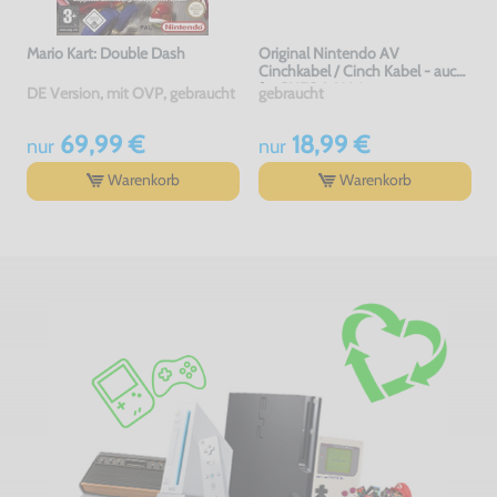
Mario Kart: Double Dash
Original Nintendo AV
Cinchkabel / Cinch Kabel - auch
für SNES & N64
DE Version, mit OVP, gebraucht
gebraucht
69,99 €
18,99 €
nur
nur
Warenkorb
Warenkorb