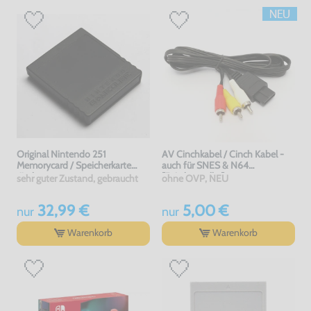
Original Nintendo 251
AV Cinchkabel / Cinch Kabel -
Memorycard / Speicherkarte
auch für SNES & N64
#schwarz
[Dritthersteller]
sehr guter Zustand, gebraucht
ohne OVP, NEU
32,99 €
5,00 €
nur
nur
Warenkorb
Warenkorb