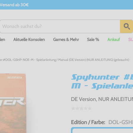
 Versand ab 30€
len
Aktuelle Konsolen
Games & Mehr
Sale %
Ankauf
S
r #DOL-GSHP-NOE-M - Spielanleitung / Manual (DE Version) (NUR ANLEITUNG) (gebraucht)
Spyhunter #
M - Spielanl
DE Version, NUR ANLEITUN
Edition / Farbe:
DOL-GSHP-