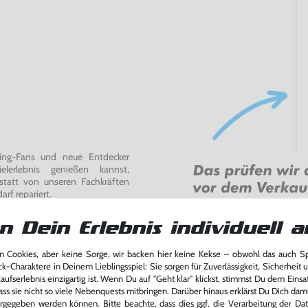
ming-Fans und neue Entdecker
lerlebnis genießen kannst,
tatt von unseren Fachkräften
arf repariert.
fst oder verkaufst, trägst du
n Dein Erlebnis individuell a
 Games zu verlängern und damit
.
 Cookies, aber keine Sorge, wir backen hier keine Kekse – obwohl das auch 
ck-Charaktere in Deinem Lieblingsspiel: Sie sorgen für Zuverlässigkeit, Sicherheit 
ufserlebnis einzigartig ist. Wenn Du auf "Geht klar" klickst, stimmst Du dem Einsatz
ass sie nicht so viele Nebenquests mitbringen. Darüber hinaus erklärst Du Dich dam
rgegeben werden können. Bitte beachte, dass dies ggf. die Verarbeitung der Da