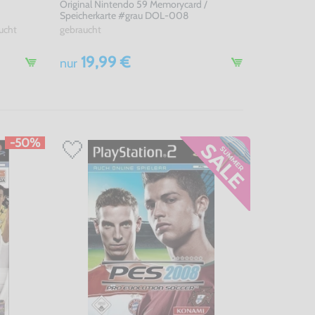
Original Nintendo 59 Memorycard /
Speicherkarte #grau DOL-008
ucht
gebraucht
19,99 €
nur
-50%