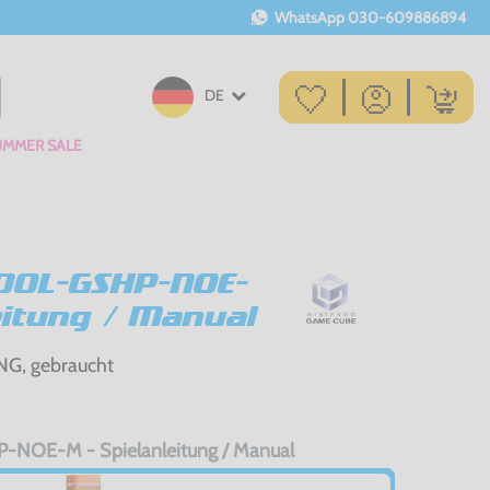
WhatsApp
030-609886894
DE
UMMER SALE
DOL-GSHP-NOE-
eitung / Manual
G, gebraucht
NOE-M - Spielanleitung / Manual