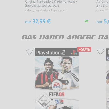
Original Nintendo 251 Memorycard /
AV Cinch
Speicherkarte #schwarz
SNES & N
sehr guter Zustand, gebraucht
ohne OV
32,99 €
5,
nur
nur
DAS HABEN ANDERE DA
-50%