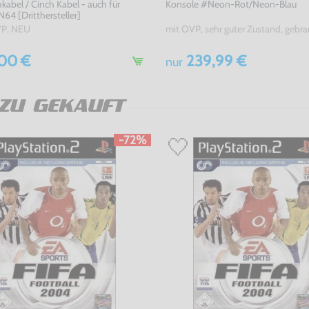
kabel / Cinch Kabel - auch für
Konsole #Neon-Rot/Neon-Blau
64 [Dritthersteller]
P, NEU
mit OVP, sehr guter Zustand, gebra
00 €
239,99 €
nur
ZU GEKAUFT
-72%