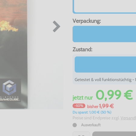
Verpackung:
Zustand:
Getestet & voll funktionstüchtig 
0,99 €
jetzt
nur
1,99 €
-50%
bisher
Du sparst: 1,00 € (50 %)
Preise sind Endpreise zzgl.
Versand
Ausverkauft