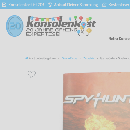
Konsolenkost ist 20!
Ankauf Deiner Sammlung
Kostenloser
Retro Konso
Zur Startseite gehen
GameCube
Zubehör
GameCube - Spyhunte