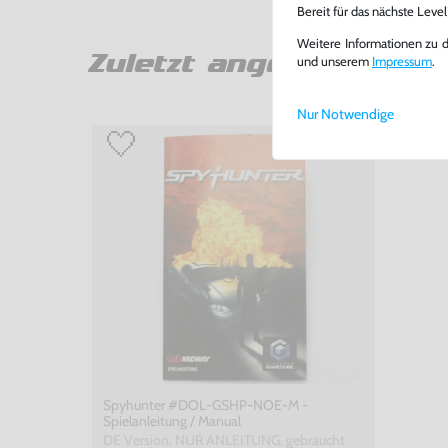
Bereit für das nächste Leve
Weitere Informationen zu 
Zuletzt angesehen
und unserem
Impressum
.
Nur Notwendige
Spyhunter #DOL-GSHP-NOE-M -
Spielanleitung / Manual
DE Version, NUR ANLEITUNG, gebraucht