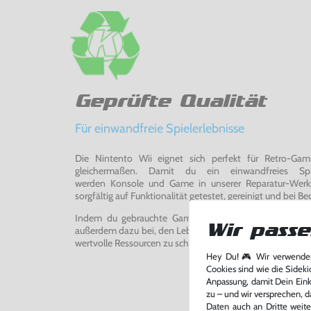
Geprüfte Qualität
Für einwandfreie Spielerlebnisse
Die Nintento Wii eignet sich perfekt für Retro-Ga
gleichermaßen. Damit du ein einwandfreies Spie
werden Konsole und Game in unserer Reparatur-Werks
sorgfältig auf Funktionalität getestet, gereinigt und bei Bed
Indem du gebrauchte Games und Konsolen bei uns kau
Wir passe
außerdem dazu bei, den Lebenszyklus von Konsolen und
wertvolle Ressourcen zu schonen und Abfall zu vermeiden
Hey Du! 🎮 Wir verwenden
Cookies sind wie die Sideki
Anpassung, damit Dein Einka
zu – und wir versprechen, d
Daten auch an Dritte weite