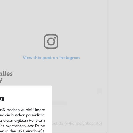
View this post on Instagram
n
Spaß machen würde! Unsere
und ein bisschen persönliche
 dieser digitalen Helferlein
A post shared by konsolenkost.de (@konsolenkost.de)
it einverstanden, dass Deine
ten in den USA einschließt.